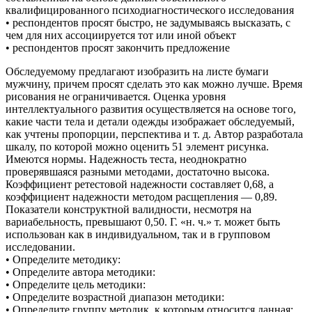
квалифицированного психодиагностического исследования
• респондентов просят быстро, не задумываясь высказать, с
чем для них ассоциируется тот или иной объект
• респондентов просят закончить предложение
Обследуемому предлагают изобразить на листе бумаги
мужчину, причем просят сделать это как можно лучше. Время
рисования не ограничивается. Оценка уровня
интеллектуального развития осуществляется на основе того,
какие части тела и детали одежды изображает обследуемый,
как учтены пропорции, перспектива и т. д. Автор разработала
шкалу, по которой можно оценить 51 элемент рисунка.
Имеются нормы. Надежность теста, неоднократно
проверявшаяся разными методами, достаточно высока.
Коэффициент ретестовой надежности составляет 0,68, а
коэффициент надежности методом расщепления — 0,89.
Показатели конструктной валидности, несмотря на
вариабельность, превышают 0,50. Г. «н. ч.» т. может быть
использован как в индивидуальном, так и в групповом
исследовании.
• Определите методику:
• Определите автора методики:
• Определите цель методики:
• Определите возрастной диапазон методики:
• Определите группу методик, к которым относится данная: