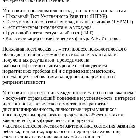
несерьезность, ответственность
Установите последовательность данных тестов по классам:
• Школьный Тест Умственного Развития (ШТУР)
• Тест умственного развития младших школьников (ТУРМШ)
• Тест структуры интеллекта Р. Амтхауэра
• Групповой интеллектуальный тест (ГИТ)
• Классификация геометрических фигур. А.Я. Иванова
Психодиагностическая … – это процесс психологического
обследования испытуемого и психологический анализ
полученных результатов, проводимые на
высокопрофессиональном уровне с соблюдением
нормативных требований и с применением методик,
отвечающих требованиям валидности, надёжности и
репрезентативности.
Установите соответствие между понятием и его содержанием:
• документ, отражающий поведение и успеваемость, интересы
и склонности, физическое и умственное развитие,
дисциплинированность, личностные черты учащихся
• респондентам предлагают представить объект не таким,
каков он есть, а в форме чего-либо другого
• краткая психологическая характеристика состояния развития
ребёнка, подростка, взрослого на период обследования,
составленная на основе данных объективного