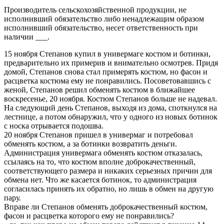
Производитель сельскохозяйственной продукции, не
исполнивший обязательство либо ненадлежащим образом
исполнивший обязательство, несет ответственность при
наличии ___.
15 ноября Степанов купил в универмаге костюм и ботинки,
предварительно их примерив и внимательно осмотрев. Придя
домой, Степанов снова стал примерять костюм, но фасон и
расцветка костюма ему не понравились. Посоветовавшись с
женой, Степанов решил обменять костюм в ближайшее
воскресенье, 20 ноября. Костюм Степанов больше не надевал.
На следующий день Степанов, выходя из дома, споткнулся на
лестнице, а потом обнаружил, что у одного из новых ботинок
с носка отрывается подошва.
20 ноября Степанов пришел в универмаг и потребовал
обменять костюм, а за ботинки возвратить деньги.
Администрация универмага обменять костюм отказалась,
ссылаясь на то, что костюм вполне доброкачественный,
соответствующего размера и никаких серьезных причин для
обмена нет. Что же касается ботинок, то администрация
согласилась принять их обратно, но лишь в обмен на другую
пару.
Вправе ли Степанов обменять доброкачественный костюм,
фасон и расцветка которого ему не понравились?