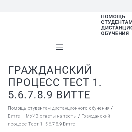
ПОМОЩЬ
СТУДЕНТА
В списке найденных результатов используйт
ДИСТАНЦИ
ОБУЧЕНИЯ
стрелки вверх и вниз для выбора и Enter для
ГРАЖДАНСКИЙ
перехода на нужную страницу. Если у вас
ПРОЦЕСС ТЕСТ 1.
5.6.7.8.9 ВИТТЕ
устройство с тачскрином, используйте
/
Помощь студентам дистанционного обучения
/
Витте – МУИВ ответы на тесты
Гражданский
процесс Тест 1. 5.6.7.8.9 Витте
пролистывание или нажатие.