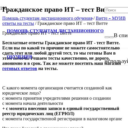
Гражданское право ИТ – тест Витте
Помощь студентам дистанционного обучения
/
Витте – МУИВ
ответы на тесты
/
Гражданское право ИТ – тест Витте
ПОМОЩЬ СТУДЕНТАМ ДИСТАНЦИОННОГО
Гражданское право ИТ - тест Витте
В спи
Бесплатные ответы Гражданское право ИТ - тест Витте
.
Если вы по какой то причине не можете самостоятельно
сдать этот или любой другой тест, то мы готовы Вам в
ОБУЧЕНИЯ
этом помочь. Решаем тесты качественно, не дорого,
использу
анонимно и в срок. Так же можете посетить
наш
магазин
готовых ответов
на тесты
.
С какого момента организация считается созданной как
юридическое лицо?
с момента принятия учредителями решения о создании
с момента начала деятельности
+ с момента внесения записи в единый государственный
реестр юридических лиц (ЕГРЮЛ)
с момента государственной регистрации в налоговом органе