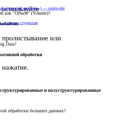
используйте
 открытый колледж») — centre-obr
ой как "Объем" (Volume)?
 – помощь студентам
забайтах
пролистывание или
Big Data?
ративной обработки
нажатие.
еструктурированные и полуструктурированные
нной обработки больших данных?