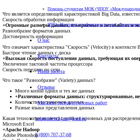
Помощь студентам МОК (ЧПОУ «Международный
Что является определяющей характеристикой Big Data, известн
Скорость обработки информации
ИПО- Институт профессионального образования
+Огромные размеры данных, измеряемые в петабайтах и эк
Разнообразие форматов данных
Достоверность информации
О нас
Что означает характеристика "Скорость" (Velocity) в контексте 
Быстрое чтение данных с диска
Контакты
+Высокая скорость поступления данных, требующая их опе
Увеличение тактовой частоты процессора
Скорость передачи по сети
Наша работа
Что такое "Разнообразие" (Variety) данных?
Отзывы
Много копий одних и тех же данных
+Различные форматы данных: структурированные, н
Количество источников данных
Магазин тестов и готовых работ
Разные языки представления данных
Какая технология является одной из основных для распределе
helpstudent24.ru@mail.ru
Microsoft Excel
+Apache Hadoop
8 (800) 707-37-68
Adobe Photoshop