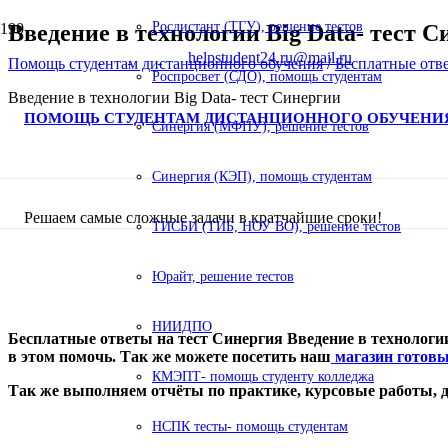
Росдистант (ТГУ), решение тестов
Введение в технологии Big Data- тест 
helpstudent24.ru@mail.ru
Помощь студентам дистанционного обучения
/
Бесплатные отв
Роспросвет (СДО), помощь студентам
Введение в технологии Big Data- тест Синергии
ПОМОЩЬ СТУДЕНТАМ ДИСТАНЦИОННОГО ОБУЧЕНИ
Синергия (МФПУ), решение тестов
Синергия (КЭП), помощь студентам
Решаем самые сложные задачи в кратчайшие сроки!
ТИСБИ (ТИБ, НОУ ВО), решение тестов
Юрайт, решение тестов
НИИДПО
Бесплатные ответы на тест Синергия Введение в технологии
в этом помочь. Так же можете посетить наш
магазин готовы
КМЭПТ- помощь студенту колледжа
Так же выполняем отчёты по практике, курсовые работы,
НСПК тесты- помощь студентам