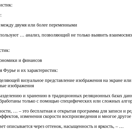
истик:
:
и между двумя или более переменными
пользуют … анализ, позволяющий не только выявить взаимосвя
стик:
кономики и финансов
 Фурье и их характеристик:
ределяющей визуальное представление изображения на экране и
тные изображения
разделению и хранению в традиционных реляционных базах данн
обработаны только с помощью специфических или сложных алго
ности, … – это бесплатная и открытая программа для записи и р
эффектов, изменения скорости воспроизведения и многое другое
вет описывается через оттенок, насыщенность и яркость, – …