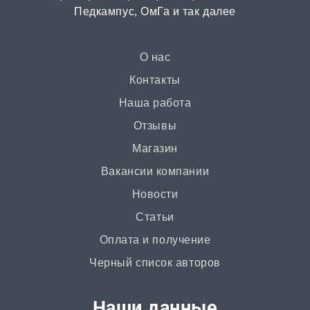
Педкампус, ОмГа и так далее
от 3 часов | от 500 ₽
Презентация
О нас
от 3 часов | от 500 ₽
Контакты
Наша работа
Ответы на билеты
Отзывы
от 2 часов | от 400 ₽
Магазин
Вакансии компании
Статья
Новости
от 2 часов | от 500 ₽
Статьи
Доклад
Оплата и получение
от 3 часов | от 500 ₽
Черный список авторов
Онлайн-помощь
Наши данные