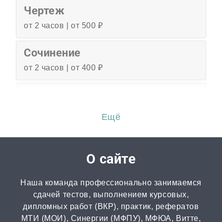
Чертеж
от 2 часов | от 500 ₽
Сочинение
от 2 часов | от 400 ₽
Эссе
от 3 часов | от 500 ₽
Ещё
Перевод
от 2 часов | от 300 ₽
О сайте
Диссертация
Наша команда профессионально занимаемся
от 15 дней | от 15000 ₽
сдачей тестов, выполнением курсовых,
дипломных работ (ВКР), практик, рефератов
МТИ (МОИ), Синергии (МФПУ), МФЮА, Витте,
Бизнес-план