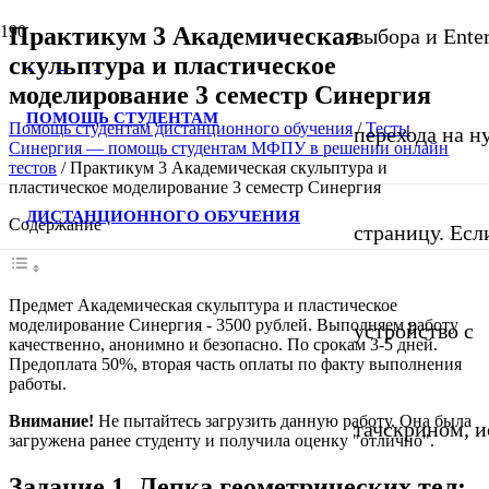
Практикум 3 Академическая
выбора и Ente
скульптура и пластическое
моделирование 3 семестр Синергия
ПОМОЩЬ СТУДЕНТАМ
Помощь студентам дистанционного обучения
/
Тесты
перехода на 
Синергия — помощь студентам МФПУ в решении онлайн
тестов
/
Практикум 3 Академическая скульптура и
пластическое моделирование 3 семестр Синергия
ДИСТАНЦИОННОГО ОБУЧЕНИЯ
Содержание
страницу. Если
Предмет Академическая скульптура и пластическое
моделирование Синергия - 3500 рублей. Выполняем работу
устройство с
качественно, анонимно и безопасно. По срокам 3-5 дней.
Предоплата 50%, вторая часть оплаты по факту выполнения
работы.
Внимание!
Не пытайтесь загрузить данную работу. Она была
тачскрином, и
загружена ранее студенту и получила оценку "отлично".
Задание 1. Лепка геометрических тел: