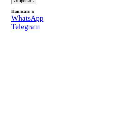
Написать в
WhatsApp
Telegram
Close
this
module
НАША КОМПАНИЯ РАБОТАЕТ НА
РЕЗУЛЬТАТ, СВЯЖИТЕСЬ С НАМИ И
УБЕДИТЕСЬ САМИ
Для более оперативной связи
предлагаем вести общение по