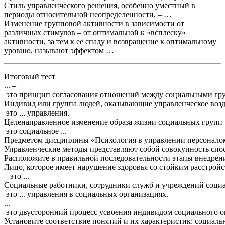
Стиль управленческого решения, особенно уместный в
периоды относительной неопределенности, – …
Изменение групповой активности в зависимости от
различных стимулов – от оптимальной к «всплеску»
активности, за тем к ее спаду и возвращение к оптимальному
уровню, называют эффектом …
Итоговый тест
... –
это
принцип
согласования
отношений
между
социальными
гр
Индивид
или
группа
людей
,
оказывающие
управленческое
воз
это
...
управления
.
Целенаправленное
изменение
образа
жизни
социальных
групп
это
социальное
...
Предметом
дисциплины
«
Психология
в
управлении
персонало
Управленческие
методы
представляют
собой
совокупность
спо
Расположите
в
правильной
последовательности
этапы
внедрен
Лицо
,
которое
имеет
нарушение
здоровья
со
стойким
расстрой
– это ...
Социальные
работники
,
сотрудники
служб
и
учреждений
соци
это
...
управления
в
социальных
организациях
.
... –
это
двусторонний
процесс
усвоения
индивидом
социального
о
Установите
соответствие
понятий
и
их
характеристик
:
социаль