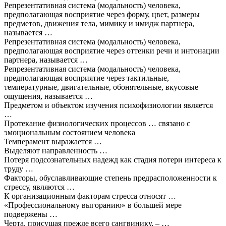
Репрезентативная система (модальность) человека,
предполагающая восприятие через форму, цвет, размеры
предметов, движения тела, мимику и имидж партнера,
называется …
Репрезентативная система (модальность) человека,
предполагающая восприятие через оттенки речи и интонации
партнера, называется …
Репрезентативная система (модальность) человека,
предполагающая восприятие через тактильные,
температурные, двигательные, обонятельные, вкусовые
ощущения, называется …
Предметом и объектом изучения психофизиологии является
…
Протекание физиологических процессов … связано с
эмоциональным состоянием человека
Темперамент выражается …
Выделяют направленность …
Потеря подсознательных надежд как стадия потери интереса к
труду …
Факторы, обуславливающие степень предрасположенности к
стрессу, являются …
К организационным факторам стресса относят …
«Профессиональному выгоранию» в большей мере
подвержены …
Черта, присущая прежде всего сангвинику, – …