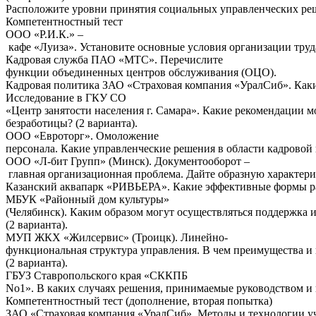
Расположите
уровни
принятия
социальных
управленческих
ре
Компетентностный тест
ООО
«
Р
.
И
.
К
.» –
кафе
«
Луиза
».
Установите
основные
условия
организации
труд
Кадровая служба ПАО «МТС». Перечислите
функции
объединенных
центров
обслуживания
(
ОЦО
).
Кадровая
политика
ЗАО
«
Страховая
компания
«
УралСиб
».
Как
Исследование в ГКУ СО
«
Центр
занятости
населения
г
.
Самара
».
Какие
рекомендации
м
безработицы? (2 варианта).
ООО «Евроторг». Омоложение
персонала.
Какие
управленческие
решения
в
области
кадровой
ООО
«
Л
-
бит
Групп
» (
Минск
).
Документооборот
–
главная
организационная
проблема
.
Дайте
образную
характер
Казанский
аквапарк
«
РИВЬЕРА
».
Какие
эффективные
формы
р
МБУК «
Районный
дом
культуры
»
(
Челябинск
).
Каким
образом
могут
осуществляться
поддержка
(2 варианта).
МУП
ЖКХ
«
Жилсервис
» (Троицк).
Линейно
-
функциональная
структура
управления
.
В
чем
преимущества
и
(
2
варианта
).
ГБУЗ Ставропольского края «СККПБ
No1».
В
каких
случаях
решения
,
принимаемые
руководством
и
Компетентностный тест (дополнение, вторая попытка)
ЗАО
«
Страховая
компания
«
УралСиб
».
Методы
и
технологии
у