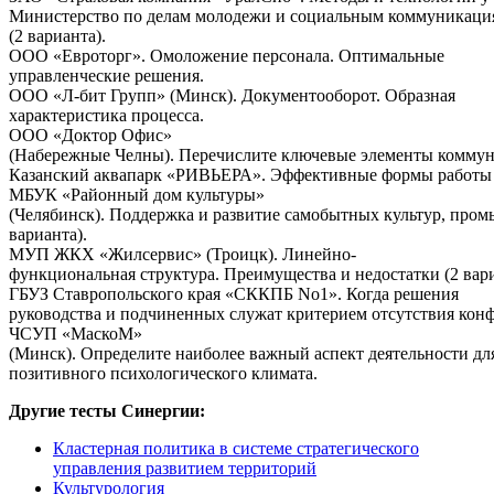
Министерство
по
делам
молодежи
и
социальным
коммуникаци
(2 варианта).
ООО «Евроторг». Омоложение персонала. Оптимальные
управленческие решения.
ООО
«
Л
-
бит
Групп
» (
Минск
).
Документооборот
. Образная
характеристика процесса.
ООО
«
Доктор
Офис
»
(
Набережные
Челны
).
Перечислите
ключевые
элементы
коммун
Казанский
аквапарк
«
РИВЬЕРА
».
Эффективные
формы
работы
МБУК «
Районный
дом
культуры
»
(
Челябинск
).
Поддержка
и
развитие
самобытных
культур
,
пром
варианта).
МУП
ЖКХ
«
Жилсервис
» (Троицк).
Линейно
-
функциональная
структура
.
Преимущества
и
недостатки
(
2
вар
ГБУЗ Ставропольского края «СККПБ No1». Когда решения
руководства
и
подчиненных
служат
критерием
отсутствия
кон
ЧСУП
«
МаскоМ
»
(
Минск
).
Определите
наиболее
важный
аспект
деятельности
дл
позитивного психологического климата.
Другие тесты Синергии:
Кластерная политика в системе стратегического
управления развитием территорий
Культурология