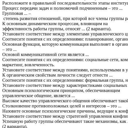
Расположите
в
правильной
последовательности
этапы
институ
Процесс
передачи
задач
и
полномочий
подчиненным
–
это
...
Групповая
... –
степень
развития
отношений
,
при
которой
все
члены
группы
р
К основным динамическим процессам, влияющим на
эффективность работы группы,
относят
... (
2
варианта
).
Установите
соответствие
между
элементами
управленческого
ц
Соотнесите
понятия
с
их
определениями
:
планирование
,
орган
Основная
функция
,
которую
коммуникация
выполняет
в
орган
–
это
...
Основой
коммуникативной
сети
является
...
Соотнесите
понятия
с
их
определениями
:
социальные
сети
,
ко
маркетинг
,
вовлеченность
.
Установите
соответствие
между
понятиями
,
используемыми
в
К
органическим
свойствам
личности
следует
отнести
...
Соотнесите
понятия
с
их
определениями
:
формальная
группа
,
н
Установите
соответствие
между
характеристиками
социальных
Основным психологическим принципом, обеспечивающим
управленческое общение, является ...
Высокое
качество
управленческого
общения
обеспечивает
тако
Столкновение
противоположных
целей
и
интересов
–
это
...
Назовите
основные
психологические
причины
,
ведущие
к
кон
Установите
соответствие
между
стратегией
управления
конфли
Успешную
работу
группы
обеспечивают
такие
механизмы
,
как
.
(
2
варианта
).