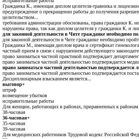
исправительные работы
Гражданка К., имеющая диплом целителя-травника и лицензию, 
предупреждение о прекращении работы до получения разрешени
целительством...
требования администрации обоснованы, права гражданки К. н
нарушены права, так как диплом целителя у гражданки К. и л
для законной деятельности в Чите гражданке необходимо 
для законной деятельности в Чите гражданке необходимо пройт
Гражданка М., имеющая диплом врача и сертификат гинеколога,
частный прием в связи с нарушением действующего законодатель
право заниматься частной практикой подтверждает департамен
право заниматься частной деятельностью подтверждается ме
право заниматься частной деятельностью подтверждается 
право заниматься частной деятельностью подтверждается пост
Дисциплинарным взысканием является...
выговор+
штраф
возмещение убытков
исправительные работы
Для женщин, работающих в районах, приравненных к районам К
38-часовая
36-часовая+
35-часовая
39-часовая
Для медицинских работников Трудовой кодекс Российской Фед