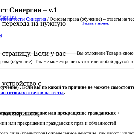
ст Синергия – v.1
@mail.ru
еты на тесты Синергия
/
Основы права (обучение) – ответы на тес
перехода на нужную
Заказать звонок
Я
страницу. Если у вас
Вы отложили
Товар
в свою 
ава (обучение). Так же можем решить этот или любой другой тес
устройство с
учение) . Если вы по какой то причине не можете самостояте
ин готовых ответов на тесты
.
тачскрином,
ановление, изменение или прекращение гражданских +
ении или прекращении гражданских прав и обязанностей
го лица (кредиторов) определенное действие, как работу, уплати