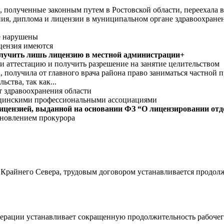
полученные законным путем в Ростовской области, переехала в 
я, диплома и лицензии в муниципальном органе здравоохранени
е нарушены
ицензия имеются
получить лишь лицензию в местной администрации+
и аттестацию и получить разрешение на занятие целительством
 получила от главного врача района право заниматься частной п
ства, так как...
т здравоохранения области
дицинскими профессиональными ассоциациями
лицензией, выданной на основании ФЗ “О лицензировании от
ановлением прокурора
райнего Севера, трудовым договором устанавливается продолжи
ерации устанавливает сокращенную продолжительность рабочего 