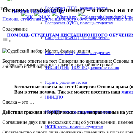
Основы права (обучение) – ответы на те
Росдистант (ТГУ), решение тестов
helpstudent24.ru
Помощь студентам дистанционного обучения
/
Бесплатные отв
Роспросвет (СДО), помощь студентам
Содержание
ПОМОЩЬ СТУДЕНТАМ ДИСТАНЦИОННОГО ОБУЧЕНИ
Синергия (МФПУ), решение тестов
Синергия (КЭП), помощь студентам
Бесплатные ответы на тест Синергия по дисциплине: Основы пр
Решаем самые сложные задачи в кратчайшие сроки!
анонимно и безопасно!
ТИСБИ (ТИБ, НОУ ВО), решение тестов
Юрайт, решение тестов
Бесплатные ответы на тест Синергия Основы права (об
Вам в этом помочь. Так же можете посетить наш
магаз
НИИДПО
Сделка – это …
Действия граждан и юридических лиц, направленные на уст
КМЭПТ- помощь студенту колледжа
Соглашение двух или нескольких лиц об установлении, измен
НСПК тесты- помощь студентам
Обязательство одного лица (должника) совершить в пользу друго