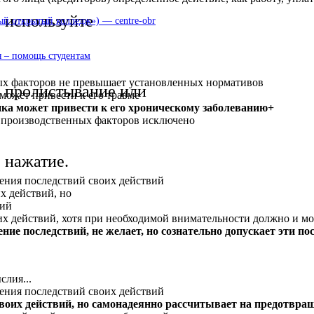
используйте
 открытый колледж») — centre-obr
 – помощь студентам
ных факторов не превышает установленных нормативов
пролистывание или
может привести к его травме
ика может привести к его хроническому заболеванию+
х производственных факторов исключено
нажатие.
ления последствий своих действий
х действий, но
вий
х действий, хотя при необходимой внимательности должно и мо
ение последствий, не желает, но сознательно допускает эти п
лия...
ления последствий своих действий
своих действий, но самонадеянно рассчитывает на предотвра