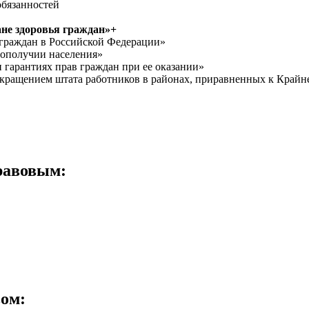
обязанностей
ане здоровья граждан»+
 граждан в Российской Федерации»
гополучии населения»
 гарантиях прав граждан при ее оказании»
окращением штата работников в районах, приравненных к Крайн
равовым:
вом: