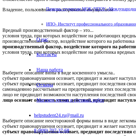
Помощь студентам МОК (ЧПОУ «Международный
Владение, пользование и распоряжение имуществом
ИПО- Институт профессионального образования
Вредный производственный фактор – это...
условия труда, при которых воздействие на работающих вред
О нас
производственный фактор, воздействие которого на работника 
производственный фактор, воздействие которого на работн
условия труда, при которых воздействие на работника вредны
Контакты
Наша работа
Выберите описание вины в виде косвенного умысла..
субъект правонарушения осознает, предвидит и желает наступ
субъект правонарушения осознает, предвидит последствия свои
Отзывы
самонадеянно рассчитывает на предотвращение этих последст
лицо не предвидит возможности наступления последствий свои
лицо осознает опасность своих действий, предвидит наступл
Магазин тестов и готовых работ
helpstudent24.ru@mail.ru
Выберите описание неосторожной формы вины в виде легкомыс
субъект правонарушения осознает, предвидит и желает наступ
8 (800) 707-37-68
субъект правонарушения осознает, предвидит последствия 