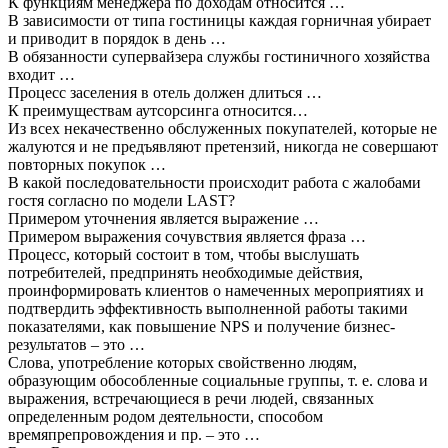
К функциям менеджера по доходам относится …
В зависимости от типа гостиницы каждая горничная убирает
и приводит в порядок в день …
В обязанности супервайзера службы гостиничного хозяйства
входит …
Процесс заселения в отель должен длиться …
К преимуществам аутсорсинга относится…
Из всех некачественно обслуженных покупателей, которые не
жалуются и не предъявляют претензий, никогда не совершают
повторных покупок …
В какой последовательности происходит работа с жалобами
гостя согласно по модели LAST?
Примером уточнения является выражение …
Примером выражения сочувствия является фраза …
Процесс, который состоит в том, чтобы выслушать
потребителей, предпринять необходимые действия,
проинформировать клиентов о намеченных мероприятиях и
подтвердить эффективность выполненной работы такими
показателями, как повышение NPS и получение бизнес-
результатов – это …
Слова, употребление которых свойственно людям,
образующим обособленные социальные группы, т. е. слова и
выражения, встречающиеся в речи людей, связанных
определенным родом деятельности, способом
времяпрепровождения и пр. – это …