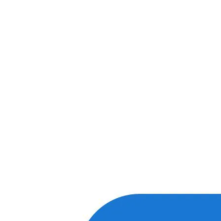
Для более оперативной связи
предлагаем вести общение по
WhatsApp
или
Telegram
Спасибо, я знаю!