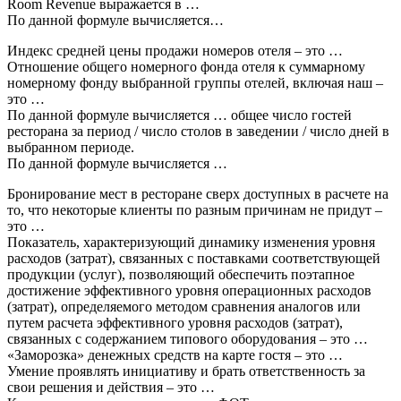
Room Revenue выражается в …
По данной формуле вычисляется…
Индекс средней цены продажи номеров отеля – это …
Отношение общего номерного фонда отеля к суммарному
номерному фонду выбранной группы отелей, включая наш –
это …
По данной формуле вычисляется … общее число гостей
ресторана за период / число столов в заведении / число дней в
выбранном периоде.
По данной формуле вычисляется …
Бронирование мест в ресторане сверх доступных в расчете на
то, что некоторые клиенты по разным причинам не придут –
это …
Показатель, характеризующий динамику изменения уровня
расходов (затрат), связанных с поставками соответствующей
продукции (услуг), позволяющий обеспечить поэтапное
достижение эффективного уровня операционных расходов
(затрат), определяемого методом сравнения аналогов или
путем расчета эффективного уровня расходов (затрат),
связанных с содержанием типового оборудования – это …
«Заморозка» денежных средств на карте гостя – это …
Умение проявлять инициативу и брать ответственность за
свои решения и действия – это …