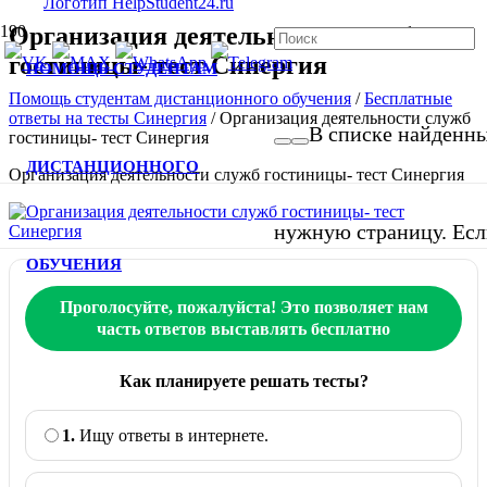
Организация деятельности служб
гостиницы- тест Синергия
ПОМОЩЬ СТУДЕНТАМ
Помощь студентам дистанционного обучения
/
Бесплатные
ответы на тесты Синергия
/
Организация деятельности служб
В списке найденных
гостиницы- тест Синергия
ДИСТАНЦИОННОГО
Организация деятельности служб гостиницы- тест Синергия
нужную страницу. Если
ОБУЧЕНИЯ
Проголосуйте, пожалуйста! Это позволяет нам
часть ответов выставлять бесплатно
Как планируете решать тесты?
1.
Ищу ответы в интернете.