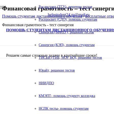
Росдистант (ТГУ), решение тестов
Финансовая грамотность – тест синерги
helpstudent24.ru@mail.ru
Помощь студентам дистанционного обучения
/
Бесплатные отв
Роспросвет (СДО), помощь студентам
Финансовая грамотность - тест синергия
ПОМОЩЬ СТУДЕНТАМ ДИСТАНЦИОННОГО ОБУЧЕНИ
Синергия (МФПУ), решение тестов
Синергия (КЭП), помощь студентам
Решаем самые сложные задачи в кратчайшие сроки!
ТИСБИ (ТИБ, НОУ ВО), решение тестов
Юрайт, решение тестов
НИИДПО
КМЭПТ- помощь студенту колледжа
НСПК тесты- помощь студентам