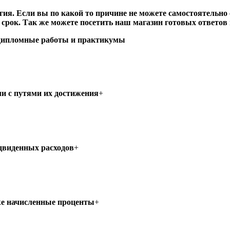
я. Если вы по какой то причине не можете самостоятельно с
в срок. Так же можете посетить наш
магазин готовых ответов 
 дипломные работы и практикумы
и с путями их достижения
+
едвиденных расходов
+
же начисленные проценты
+