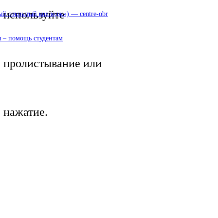
используйте
 открытый колледж») — centre-obr
 – помощь студентам
пролистывание или
нажатие.