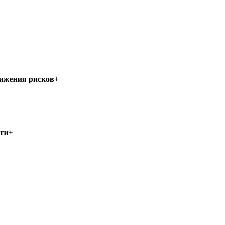
нижения рисков
+
уги
+