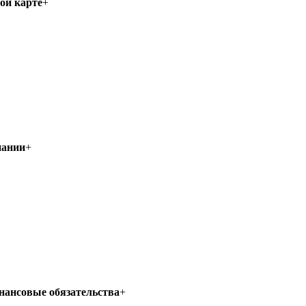
ой карте
+
пании
+
нансовые обязательства
+