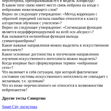
персептрона, преобразовывая его в модель Хопфилда?
В каком типе связи имеет место связь нейрона на входе с
нейронами нижележащего слоя?
Верно ли следующее утверждение: «Метод коррекции с
обратной передачей сигнала ошибки относится к классу
алгоритмов обучения с учителем»?
Верно ли следующее утверждение: «Сигмоидная функция
является недифференцируемой на всей оси абсцисс»?
Как называется нелинейная функция выхода
сумматоранейрона?
Какие важные направления можно выделить в искусственном
интеллекте?
Какие основные достоинства в логическом направлении
изучения искусственного интеллекта можно выделить?
Когда впервые был сформулирован термин «нейронные
сети»?
Что включает в себя ситуация, при которой фактическое
состояние системы искусственного интеллекта не совпадает с
желаемым, т.е. целевым?
Что из ниже перечисленного не относится к возможностям
нейропакетов?
Другие тесты Синергии:
Smart City логистика