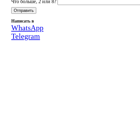
Что больше, 2 или 8?
Написать в
WhatsApp
Telegram
Close
this
module
НАША КОМПАНИЯ РАБОТАЕТ НА
РЕЗУЛЬТАТ, СВЯЖИТЕСЬ С НАМИ И
УБЕДИТЕСЬ САМИ
Для более оперативной связи