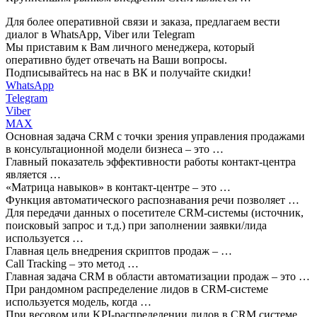
Для более оперативной связи и заказа, предлагаем вести
диалог в WhatsApp, Viber или Telegram
Мы приставим к Вам личного менеджера, который
оперативно будет отвечать на Ваши вопросы.
Подписывайтесь на нас в ВК и получайте скидки!
WhatsApp
Telegram
Viber
MAX
Основная задача CRM с точки зрения управления продажами
в консультационной модели бизнеса – это …
Главный показатель эффективности работы контакт-центра
является …
«Матрица навыков» в контакт-центре – это …
Функция автоматического распознавания речи позволяет …
Для передачи данных о посетителе CRM-системы (источник,
поисковый запрос и т.д.) при заполнении заявки/лида
используется …
Главная цель внедрения скриптов продаж – …
Call Tracking – это метод …
Главная задача CRM в области автоматизации продаж – это …
При рандомном распределение лидов в CRM-системе
используется модель, когда …
При весовом или KPI-распределении лидов в CRM системе