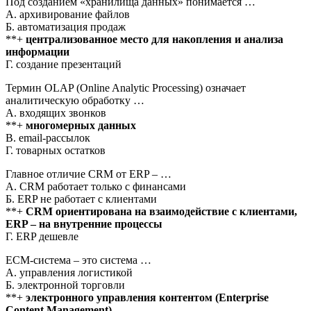
Под созданием «хранилища данных» понимается …
А. архивирование файлов
Б. автоматизация продаж
**+
централизованное место для накопления и анализа
информации
Г. создание презентаций
Термин OLAP (Online Analytic Processing) означает
аналитическую обработку …
А. входящих звонков
**+
многомерных данных
В. email-рассылок
Г. товарных остатков
Главное отличие CRM от ERP – …
А. CRM работает только с финансами
Б. ERP не работает с клиентами
**+
CRM ориентирована на взаимодействие с клиентами,
ERP – на внутренние процессы
Г. ERP дешевле
ECM-система – это система …
А. управления логистикой
Б. электронной торговли
**+
электронного управления контентом (Enterprise
Content Management)