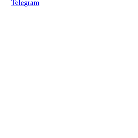
Telegram
Close
this
module
НАША КОМПАНИЯ РАБОТАЕТ НА
РЕЗУЛЬТАТ, СВЯЖИТЕСЬ С НАМИ И
УБЕДИТЕСЬ САМИ
Для более оперативной связи
предлагаем вести общение по
WhatsApp
или
Telegram