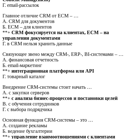
Г. email-рассылок
Главное отличие CRM от ECM – …
А. CRM для документов
Б. ECM – для клиентов
**+
CRM фокусируется на клиентах, ECM – на
управлении документами
Г. в CRM нельзя хранить данные
Связующее звено между CRM-, ERP-, BI-системами – …
А. финансовая отчетность
Б. email-маркетинг
**+
интеграционная платформа или API
Г. товарный каталог
Внедрение CRM-системы стоит начать …
А. с закупки серверов
**+
с анализа бизнес-процессов и постановки целей
В. с обучения сотрудников
Г. с выбора подрядчика
Основная функция CRM-системы – это …
А. создание рекламы
Б. ведение бухгалтерии
**+
управление взаимоотношениями с клиентами