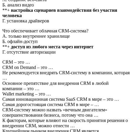
Б. анализ видео
**+
настройка сценариев взаимодействия без участия
человека
Г. установка драйверов
Что обеспечивает облачная CRM-система?
А. только внутреннее хранилище
Б. офлайн-доступ
**+
доступ из любого места через интернет
Г. отсутствие авторизации
CRM – это …
CRM on Demand – это …
Не рекомендуется внедрять CRM-систему в компании, которая
…
Основное препятствие для внедрения CRM в любой
компании – это …
Wallet marketing – это …
Самая инновационная система SaaS CRM в мире – это …
Самая дорогостоящая система CRM в мире – …
CRM-систему можно назвать «вечным двигателем»
совершенствования бизнеса, потому что она …
К факторам, которые влияют на скорость принятия решения о
внедрении CRM, можно отнести …
Крупнейшим рынком внедрения CRM является …