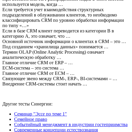
используется модель, когда …
Если требуется учет взаимодействия структурных
подразделений в облуживании клиентов, то необходимо
классифицировать CRM по уровню обработки информации
по типу «…»
Если в базе CRM клиент переводится из категории B в
категорию A, это означает, что …
Основной источник информации о клиентах в CRM – это …
Под созданием «хранилища данных» понимается …
Термин OLAP (Online Analytic Processing) означает
аналитическую обработку …
Главное отличие CRM от ERP – …
ECM-система – это система …
Главное отличие CRM от ECM – …
Связующее звено между CRM-, ERP-, BI-системами – …
Внедрение CRM-системы стоит начать …
Другие тесты Синергии:
Семинар "Эссе по теме 1"
Семейное право
Событийный менеджмент в индустрии гостеприимства
Современные концепции естествознания