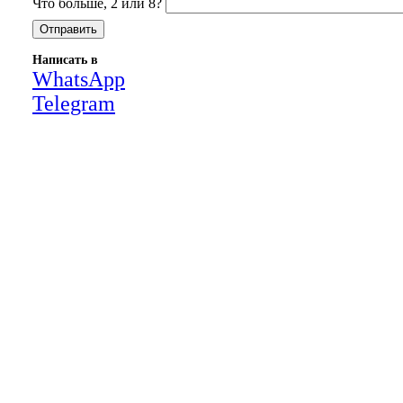
Что больше, 2 или 8?
Написать в
WhatsApp
Telegram
Close
this
module
НАША КОМПАНИЯ РАБОТАЕТ НА
РЕЗУЛЬТАТ, СВЯЖИТЕСЬ С НАМИ И
УБЕДИТЕСЬ САМИ
Для более оперативной связи