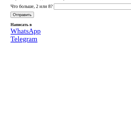
Что больше, 2 или 8?
Написать в
WhatsApp
Telegram
Close
this
module
НАША КОМПАНИЯ РАБОТАЕТ НА
РЕЗУЛЬТАТ, СВЯЖИТЕСЬ С НАМИ И
УБЕДИТЕСЬ САМИ