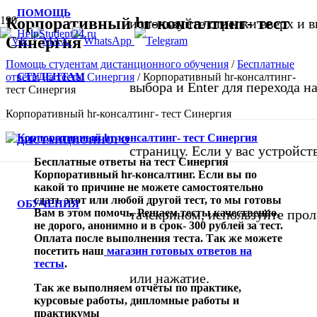
ПОМОЩЬ
Корпоративный hr-консалтинг- тест
используйте стрелки вверх и в
Синергия
Помощь студентам дистанционного обучения
/
Бесплатные
СТУДЕНТАМ
ответы на тесты Синергия
/
Корпоративный hr-консалтинг-
выбора и Enter для перехода 
тест Синергия
Корпоративный hr-консалтинг- тест Синергия
ДИСТАНЦИОННОГО
страницу. Если у вас устройст
Бесплатные ответы на тест Синергия
Корпоративный hr-консалтинг. Если вы по
какой то причине не можете самостоятельно
сдать этот или любой другой тест, то мы готовы
ОБУЧЕНИЯ
Вам в этом помочь. Решаем тесты качественно,
тачскрином, используйте про
не дорого, анонимно и в срок- 300 рублей за тест.
Оплата после выполнения теста. Так же можете
посетить наш
магазин готовых ответов на
тесты
.
или нажатие.
Так же выполняем отчёты по практике,
курсовые работы, дипломные работы и
практикумы