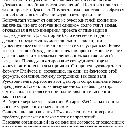
убеждение в необходимости изменений . Но что-то пошло не
так, и проект забуксовал. Помогите руководителю разобраться
в проблеме и выстройте порядок шагов правильно.
Консультант узнает от одного из руководителей компании-
заказчика, что его сотрудники слишком долго тянут время,
откладывая начало внедрения проекта оптимизации в
подразделении. До сих пор не было внесено ни одного
дельного предложения, хотя они часто говорят, что
существующее состояние процессов их не устраивает. Более
того, на этапе обсуждения перспектив проекта многие из них
даже проявляли энтузиазм и четко описывали желаемый
результат. Проведя анкетирование сотрудников отдела,
консультант понял, в чем причина. Он привел руководителю
формулу Глейчера и, сославшись на один из факторов этой
формуле, объяснил, почему сотрудники так себя вели.
Руководитель проработал этот фактор и сопротивление было
преодолено. Какой, по вашему мнению, это был фактор:
Смысл анализа поля сил при планировании изменений
заключается:
Выберите верные утверждения. В карте SWOT-анализа при
оценке управления изменениями:
Сопоставьте направления HR- консалтинга с примерами
проблем, решаемых в рамках этих направлений.
Передача организацией на основании договора определённых