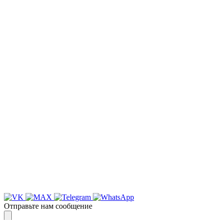
НАША КОМПАНИЯ РАБОТАЕТ НА
РЕЗУЛЬТАТ, СВЯЖИТЕСЬ С НАМИ И
УБЕДИТЕСЬ САМИ
Для более оперативной связи
предлагаем вести общение по
WhatsApp
или
Telegram
Спасибо, я знаю!
Отправьте нам сообщение