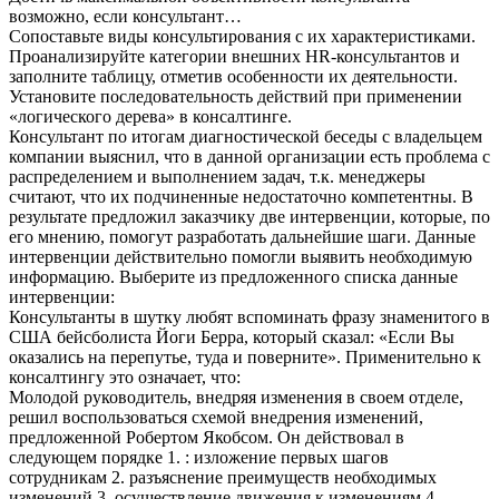
возможно, если консультант…
Сопоставьте виды консультирования с их характеристиками.
Проанализируйте категории внешних HR-консультантов и
заполните таблицу, отметив особенности их деятельности.
Установите последовательность действий при применении
«логического дерева» в консалтинге.
Консультант по итогам диагностической беседы с владельцем
компании выяснил, что в данной организации есть проблема с
распределением и выполнением задач, т.к. менеджеры
считают, что их подчиненные недостаточно компетентны. В
результате предложил заказчику две интервенции, которые, по
его мнению, помогут разработать дальнейшие шаги. Данные
интервенции действительно помогли выявить необходимую
информацию. Выберите из предложенного списка данные
интервенции:
Консультанты в шутку любят вспоминать фразу знаменитого в
США бейсболиста Йоги Берра, который сказал: «Если Вы
оказались на перепутье, туда и поверните». Применительно к
консалтингу это означает, что:
Молодой руководитель, внедряя изменения в своем отделе,
решил воспользоваться схемой внедрения изменений,
предложенной Робертом Якобсом. Он действовал в
следующем порядке 1. : изложение первых шагов
сотрудникам 2. разъяснение преимуществ необходимых
изменений 3. осуществление движения к изменениям 4.