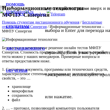
ПОМОЩЬ
Информационные технологии –
используйте стрелки вверх и в
МФПУ Синергия
Помощь студентам дистанционного обучения
/
Бесплатные
СТУДЕНТАМ
ответы на тесты Синергия
/
Информационные технологии –
выбора и Enter для перехода 
МФПУ Синергия
Безопасное и качественное решение онлайн тестов МФПУ
ДИСТАНЦИОННОГО
страницу. Если у вас устройст
Синергия. Стоимость предмета- 300 рублей. Заказать решение
теста можно у наших менеджеров. Примерные вопросы и
ответы предоставляем ниже.
1. Состояние документа, программы или технических средств,
ОБУЧЕНИЯ
характеризуемое степенью удержания их эксплуатационных
тачскрином, используйте про
свойств, – это …
хранилище
микрофильм
сохранность
или нажатие.
файл
2. … – протокол, позволяющий компьютеру пользователя