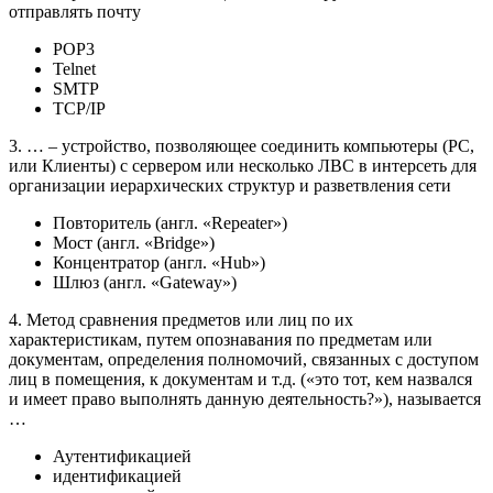
отправлять почту
POP3
Telnet
SMTP
TCP/IP
3. … – устройство, позволяющее соединить компьютеры (РС,
или Клиенты) с сервером или несколько ЛВС в интерсеть для
организации иерархических структур и разветвления сети
Повторитель (англ. «Repeater»)
Мост (англ. «Bridge»)
Концентратор (англ. «Hub»)
Шлюз (англ. «Gateway»)
4. Метод сравнения предметов или лиц по их
характеристикам, путем опознавания по предметам или
документам, определения полномочий, связанных с доступом
лиц в помещения, к документам и т.д. («это тот, кем назвался
и имеет право выполнять данную деятельность?»), называется
…
Аутентификацией
идентификацией