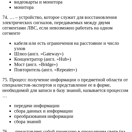
видеокарты и монитора
монитора
74. … – устройство, которое служит для восстановления
электрических сигналов, передаваемых между двумя
сегментами ЛВС, если невозможно работать на одном
сегменте
кабеля или есть ограничения на расстояние и число
узлов
Шлюз (англ. «Gateway»)
Концентратор (англ. «Hub»)
Мост (англ. «Bridge»)
Повторитель (англ. «Repeater»)
75. Процесс получение информации о предметной области от
специалистов-экспертов и представление ее в форме,
необходимой для записи в базу знаний, называется процессом
…
передачи информации
сбора данных и информации
преобразования информации
сбора знаний
76. … представляет собой проекцию в проходящем свете (на