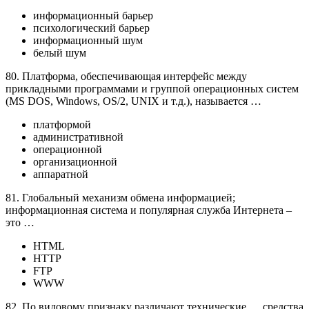
информационный барьер
психологический барьер
информационный шум
белый шум
80. Платформа, обеспечивающая интерфейс между
прикладными программами и группой операционных систем
(MS DOS, Windows, OS/2, UNIX и т.д.), называется …
платформой
административной
операционной
организационной
аппаратной
81. Глобальный механизм обмена информацией;
информационная система и популярная служба Интернета –
это …
HTML
HTTP
FTP
WWW
82. По видовому признаку различают технические … средства