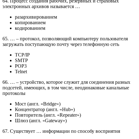
64. Процесс создания рабочих, резервных и страховых
электронных архивов называется …
разархивированием
копированием
кодированием
65. … – протокол, позволяющий компьютеру пользователя
загружать поступающую почту через телефонную сеть
TCP/IP
SMTP
POP3
Telnet
66. … – устройство, которое служит для соединения разных
подсетей, имеющих, в том числе, неодинаковые канальные
протоколы
Мост (англ. «Bridge»)
Концентратор (англ. «Hub»)
Повторитель (англ. «Repeater»)
Шлюз (англ. «Gateway»)
67. Существует … информации по способу восприятия