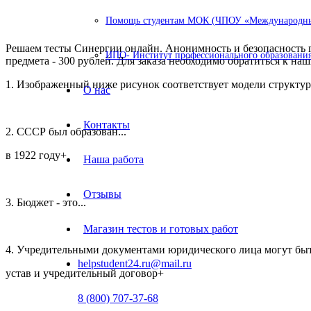
Помощь студентам МОК (ЧПОУ «Международный
Решаем тесты Синергии онлайн. Анонимность и безопасность 
ИПО- Институт профессионального образования
предмета - 300 рублей. Для заказа необходимо обратиться к на
1. Изображенный ниже рисунок соответствует модели структу
О нас
Контакты
2. СССР был образован...
в 1922 году+
Наша работа
Отзывы
3. Бюджет - это...
Магазин тестов и готовых работ
4. Учредительными документами юридического лица могут быть
helpstudent24.ru@mail.ru
устав и учредительный договор+
8 (800) 707-37-68