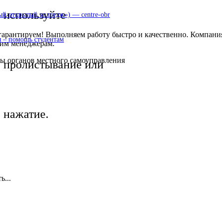
используйте
 открытый колледж») — centre-obr
гарантируем! Выполняем работу быстро и качественно. Компани
 – помощь студентам
шим менеджерам.
ры органов местного самоуправления
пролистывание или
нажатие.
...