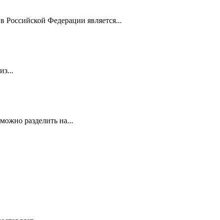
 Российской Федерации является...
з...
можно разделить на...