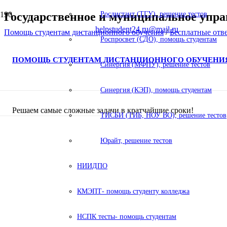
Государственное и муниципальное упра
Росдистант (ТГУ), решение тестов
helpstudent24.ru@mail.ru
Помощь студентам дистанционного обучения
/
Бесплатные отв
Роспросвет (СДО), помощь студентам
ПОМОЩЬ СТУДЕНТАМ ДИСТАНЦИОННОГО ОБУЧЕНИ
Синергия (МФПУ), решение тестов
Синергия (КЭП), помощь студентам
Решаем самые сложные задачи в кратчайшие сроки!
ТИСБИ (ТИБ, НОУ ВО), решение тестов
Юрайт, решение тестов
НИИДПО
КМЭПТ- помощь студенту колледжа
НСПК тесты- помощь студентам