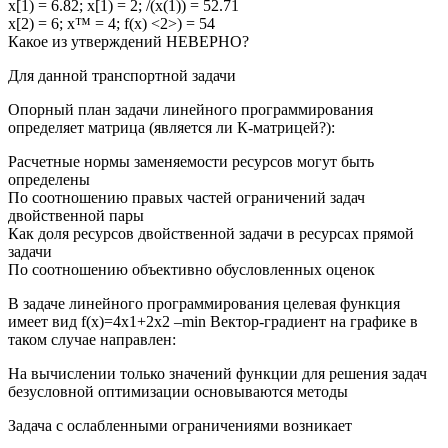
х[1) = 6.82; х[1) = 2; /(х(1)) = 52.71
х[2) = 6; х™ = 4; f(x) <2>) = 54
Какое из утверждений НЕВЕРНО?
Для данной транспортной задачи
Опорный план задачи линейного программирования
определяет матрица (является ли К-матрицей?):
Расчетные нормы заменяемости ресурсов могут быть
определены
По соотношению правых частей ограничений задач
двойственной пары
Как доля ресурсов двойственной задачи в ресурсах прямой
задачи
По соотношению объективно обусловленных оценок
В задаче линейного программирования целевая функция
имеет вид f(x)=4x1+2x2 –min Вектор-градиент на графике в
таком случае направлен:
На вычислении только значений функции для решения задач
безусловной оптимизации основываются методы
Задача с ослабленными ограничениями возникает