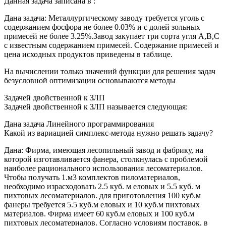
Данная задача записана в :
Дана задача: Металлургическому заводу требуется уголь с
содержанием фосфора не более 0.03% и с долей зольных
примесей не более 3.25%.Завод закупает три сорта угля A,B,С
с известным содержанием примесей. Содержание примесей и
цена исходных продуктов приведены в таблице.
На вычислении только значений функции для решения задач
безусловной оптимизации основываются методы
Задачей двойственной к ЗЛП
Задачей двойственной к ЗЛП называется следующая:
Дана задача Линейного программирования
Какой из вариацией симплекс-метода нужно решать задачу?
Дана: Фирма, имеющая лесопильный завод и фабрику, на
которой изготавливается фанера, столкнулась с проблемой
наиболее рационального использования лесоматериалов.
Чтобы получать 1.м3 комплектов пиломатериалов,
необходимо израсходовать 2.5 куб. м еловых и 5.5 куб. м
пихтовых лесоматериалов. для приготовления 100 куб.м
фанеры требуется 5.5 куб.м еловых и 10 куб.м пихтовых
материалов. Фирма имеет 60 куб.м еловых и 100 куб.м
пихтовых лесоматериалов. Согласно условиям поставок, в