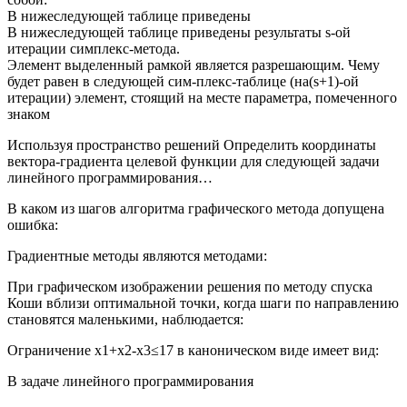
В нижеследующей таблице приведены
В нижеследующей таблице приведены результаты s-ой
итерации симплекс-метода.
Элемент выделенный рамкой является разрешающим. Чему
будет равен в следующей сим-плекс-таблице (на(s+1)-ой
итерации) элемент, стоящий на месте параметра, помеченного
знаком
Используя пространство решений Определить координаты
вектора-градиента целевой функции для следующей задачи
линейного программирования…
В каком из шагов алгоритма графического метода допущена
ошибка:
Градиентные методы являются методами:
При графическом изображении решения по методу спуска
Коши вблизи оптимальной точки, когда шаги по направлению
становятся маленькими, наблюдается:
Ограничение х1+х2-х3≤17 в каноническом виде имеет вид:
В задаче линейного программирования