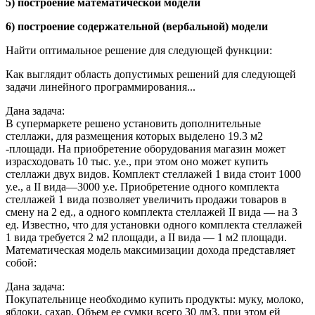
5) построение математической модели
6) построение содержательной (вербальной) модели
Найти оптимальное решение для следующей функции:
Как выглядит область допустимых решений для следующей
задачи линейного программирования...
Дана задача:
В супермаркете решено установить дополнительные
стеллажи, для размещения которых выделено 19.3 м2
-площади. На приобретение оборудования магазин может
израсходовать 10 тыс. у.е., при этом оно может купить
стеллажи двух видов. Комплект стеллажей 1 вида стоит 1000
у.е., а II вида—3000 у.е. Приобретение одного комплекта
стеллажей 1 вида позволяет увеличить продажи товаров в
смену на 2 ед., а одного комплекта стеллажей II вида — на 3
ед. Известно, что для установки одного комплекта стеллажей
1 вида требуется 2 м2 площади, а II вида — 1 м2 площади.
Математическая модель максимизации дохода представляет
собой:
Дана задача:
Покупательнице необходимо купить продукты: муку, молоко,
яблоки, сахар. Объем ее сумки всего 30 дм3, при этом ей