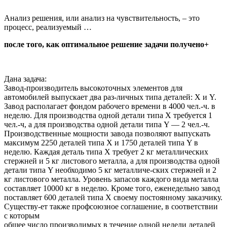
Анализ решения, или анализ на чувствительность, – это
процесс, реализуемый …
после того, как оптимальное решение задачи получено+
Дана задача:
Завод-производитель высокоточных элементов для
автомобилей выпускает два раз-личных типа деталей: X и Y.
Завод располагает фондом рабочего времени в 4000 чел.-ч. в
неделю. Для производства одной детали типа X требуется 1
чел.-ч, а для производства одной детали типа Y — 2 чел.-ч.
Производственные мощности завода позволяют выпускать
максимум 2250 деталей типа X и 1750 деталей типа Y в
неделю. Каждая деталь типа X требует 2 кг металлических
стержней и 5 кг листового металла, а для производства одной
детали типа Y необходимо 5 кг металличе-ских стержней и 2
кг листового металла. Уровень запасов каждого вида металла
составляет 10000 кг в неделю. Кроме того, еженедельно завод
поставляет 600 деталей типа X своему постоянному заказчику.
Существу-ет также профсоюзное соглашение, в соответствии
с которым
общее число производимых в течение одной недели деталей