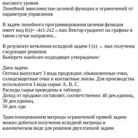
высокого уровня
Линейной зависимостью целевой функции и ограничений от
параметров управления
В задаче линейного программирования целевая функция
имеет вид f(x)= -4x1-2x2→max Вектор-градиент на графике в
таком случае направлен...
В результате ветвления исходной задачи f (х) → mах получены
следующие решения:
Выберете наиболее подходящее утверждение:
Дана задача:
Оптика выпускает 3 вида продукции: обыкновенные очки,
солнцезащитные очки и контактные линзы. Для производства
используются 3 вида сырья: А, В, С.
Расходы сырья приведены в таблице:
Доход от продажи составляет, соответственно: 40 ден.единиц,
30 ден.единиц,
50 ден. еди
Транспонированием матрицы ограничений прямой задачи
можно добиться получения исходной матрицы в
каноническом виде для решения двухэтапной задачи