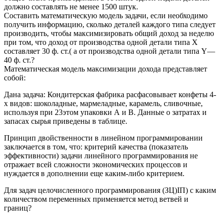
должно составлять не менее 1500 штук.
Составить математическую модель задачи, если необходимо
получить информацию, сколько деталей каждого типа следует
производить, чтобы максимизировать общий доход за неделю
при том, что доход от производства одной детали типа X
составляет 30 ф. ст.( а от производства одной детали типа Y—
40 ф. ст.?
Математическая модель максимизации дохода представляет
собой:
Дана задача: Кондитерская фабрика расфасовывает конфеты 4-
х видов: шоколадные, мармеладные, карамель, сливочные,
используя при 23этом упаковки А и В. Данные о затратах и
запасах сырья приведены в таблице.
Принцип двойственности в линейном программировании
заключается в том, что: критерий качества (показатель
эффективности) задачи линейного программирования не
отражает всей сложности экономических процессов и
нуждается в дополнении еще каким-либо критерием.
Для задач целочисленного программирования (ЗЦ)IП) с каким
количеством переменных применяется метод ветвей и
границ?