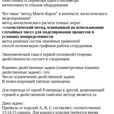
себестоимость перевозки одного километра
интенсивность отказов оборудования
Что такое "метод Монте-Карло" в контексте логистического
моделирования?
метод аналитического расчета точных затрат
+статистический метод, основанный на использовании
случайных чисел для моделирования процессов в
условиях неопределенности
метод решения систем линейных уравнений
способ оптимизации графиков работы сотрудников
Экономический смысл первой (основной) теоремы
двойственности состоит в следующем.
Взаимно двойственные задачи (симметричные взаимно
двойственные задачи) - это
Число ограничений двойственной задачи
В нижеследующей таблице приведены
Для перехода от одной Р-матрицы к другой, разрешающей
строкой в двойственном симплекс-методе является та:
Дана задача :
Прибыль от изделий A, В, С составляет, соответственно
13,14,15 единиц. Для каждого изделия требуется время