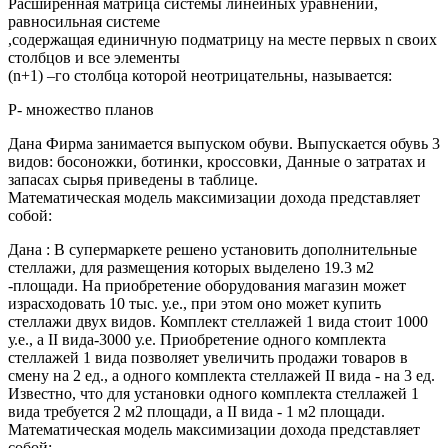
Расширенная матрица системы линейных уравнений,
равносильная системе
,содержащая единичную подматрицу на месте первых n своих
столбцов и все элементы
(n+1) –го столбца которой неотрицательны, называется:
P- множество планов
Дана Фирма занимается выпуском обуви. Выпускается обувь 3
видов: босоножки, ботинки, кроссовки, Данные о затратах и
запасах сырья приведены в таблице.
Математическая модель максимизации дохода представляет
собой:
Дана : В супермаркете решено установить дополнительные
стеллажи, для размещения которых выделено 19.3 м2
-площади. На приобретение оборудования магазин может
израсходовать 10 тыс. у.е., при этом оно может купить
стеллажи двух видов. Комплект стеллажей 1 вида стоит 1000
у.е., а II вида-3000 у.е. Приобретение одного комплекта
стеллажей 1 вида позволяет увеличить продажи товаров в
смену на 2 ед., а одного комплекта стеллажей II вида - на 3 ед.
Известно, что для установки одного комплекта стеллажей 1
вида требуется 2 м2 площади, а II вида - 1 м2 площади.
Математическая модель максимизации дохода представляет
собой: