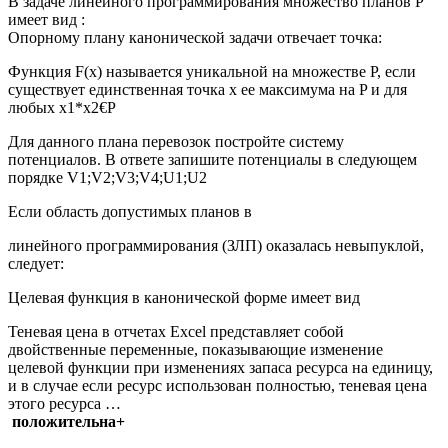
В задаче линейного программирования множество планов Р
имеет вид :
Опорному плану канонической задачи отвечает точка:
Функция F(х) называется уникальной на множестве P, если
существует единственная точка х ее максимума на P и для
любых х1*х2€P
Для данного плана перевозок постройте систему
потенциалов. В ответе запишите потенциалы в следующем
порядке V1;V2;V3;V4;U1;U2
Если область допустимых планов в
линейного программирования (ЗЛП) оказалась невыпуклой,
следует:
Целевая функция в канонической форме имеет вид
Теневая цена в отчетах Excel представляет собой
двойственные переменные, показывающие изменение
целевой функции при изменениях запаса ресурса на единицу,
и в случае если ресурс использован полностью, теневая цена
этого ресурса …
положительна+