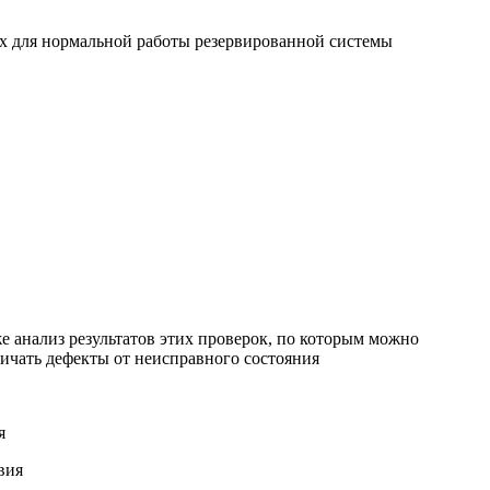
имых для нормальной работы резервированной системы
е анализ результатов этих проверок, по которым можно
ичать дефекты от неисправного состояния
я
вия