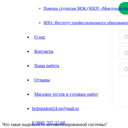
Помощь студентам МОК (ЧПОУ «Международный
ИПО- Институт профессионального образования
О нас
Контакты
Наша работа
Отзывы
Магазин тестов и готовых работ
helpstudent24.ru@mail.ru
8 (800) 707-37-68
Что такое надежность автоматизированной системы?