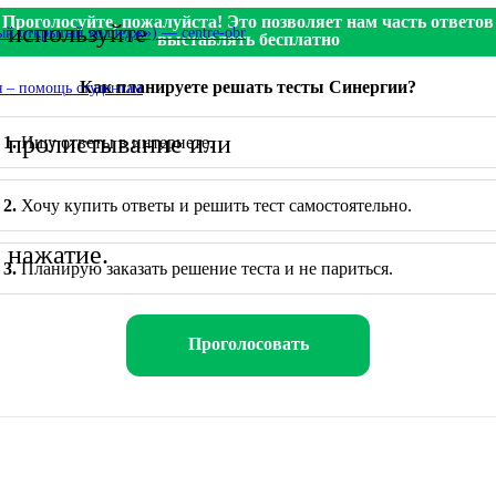
Проголосуйте, пожалуйста! Это позволяет нам часть ответов
используйте
 открытый колледж») — centre-obr
выставлять бесплатно
Как планируете решать тесты Синергии?
 – помощь студентам
пролистывание или
1.
Ищу ответы в интернете.
2.
Хочу купить ответы и решить тест самостоятельно.
нажатие.
3.
Планирую заказать решение теста и не париться.
Проголосовать