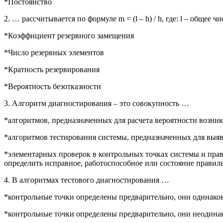
*Постоянство
2. … рассчитывается по формуле m = (l – h) / h, где: l – обще
*Коэффициент резервного замещения
*Число резервных элементов
*Кратность резервирования
*Вероятность безотказности
3. Алгоритм диагностирования – это совокупность …
*алгоритмов, предназначенных для расчета вероятности возник
*алгоритмов тестирования системы, предназначенных для выя
*элементарных проверок в контрольных точках системы и прав
определить исправное, работоспособное или состояние правил
4. В алгоритмах тестового диагностирования …
*контрольные точки определены предварительно, они одинаков
*контрольные точки определены предварительно, они неодинак