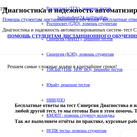
Диагностика и надежность автоматизир
Росдистант (ТГУ), решение тестов
helpstudent24.ru@mail.ru
Помощь студентам дистанционного обучения
/
Бесплатные отв
Роспросвет (СДО), помощь студентам
Диагностика и надежность автоматизированных систем- тест 
ПОМОЩЬ СТУДЕНТАМ ДИСТАНЦИОННОГО ОБУЧЕНИ
Синергия (МФПУ), решение тестов
Синергия (КЭП), помощь студентам
Решаем самые сложные задачи в кратчайшие сроки!
ТИСБИ (ТИБ, НОУ ВО), решение тестов
Юрайт, решение тестов
НИИДПО
Бесплатные ответы на тест Синергия Диагностика и н
любой другой тест, то мы готовы Вам в этом помочь. 
КМЭПТ- помощь студенту колледжа
Так же выполняем отчёты по практике, курсовые ра
НСПК тесты- помощь студентам