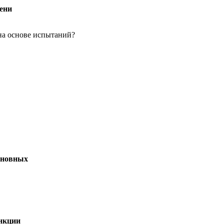
мени
на основе испытаний?
основных
ункции