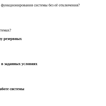
в функционирования системы без её отключения?
стемах?
лу резервных
в в заданных условиях
работе системы