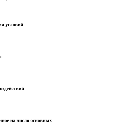
ии условий
а
оздействий
нное на число основных