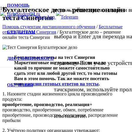
ПОМОЩЬ
Бухгалтерское дело – решение онлайн
используйте стрелки вверх и в
теста Синергии
Помощь студентам дистанционного обучения
/
Бесплатные
СТУДЕНТАМ
ответы на тесты Синергия
/
Бухгалтерское дело – решение
выбора и Enter для перехода 
онлайн теста Синергии
Бесплатные ответы на тест Синергия
ДИСТАНЦИОННОГО
страницу. Если у вас устройст
Маркетинговые исследования. Если вы по
какой то причине не можете самостоятельно
сдать этот или любой другой тест, то мы готовы
Вам в этом помочь. Так же можете посетить
наш
магазин готовых ответов на тесты
.
ОБУЧЕНИЯ
тачскрином, используйте про
1. Назовите стадии жизненного цикла производимого
продукта:
приобретение, производство, реализация+
производство, приобретение, обмен, потребление
приобретение, производство, реализация, распределение
или нажатие.
прибыли
2. Учётную политику организации утверждают: