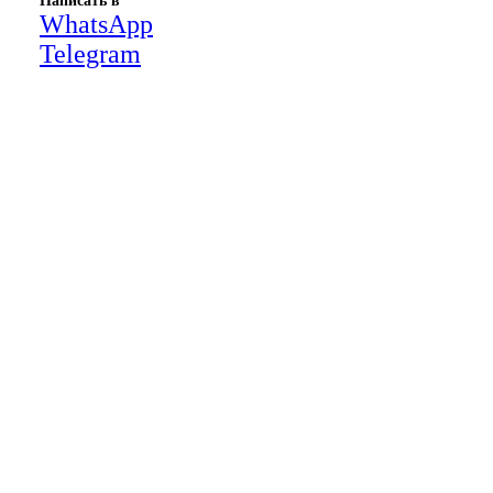
Написать в
WhatsApp
Telegram
Close
this
module
НАША КОМПАНИЯ РАБОТАЕТ НА
РЕЗУЛЬТАТ, СВЯЖИТЕСЬ С НАМИ И
УБЕДИТЕСЬ САМИ
Для более оперативной связи
предлагаем вести общение по
WhatsApp
или
Telegram