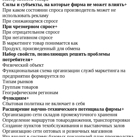
Силы и субъекты, на которые фирма не может влиять+
При каком состоянии спроса производитель может не
использовать рекламу
При снижающемся спросе
При чрезмерном спросе+
При отрицательном спросе
При негативном спросе
В маркетинге товар понимается как
Продукт, произведенный для обмена
Набор свойств, позволяющих решить проблемы
потребителя+
Физический объект
Функциональная схема организации служб маркетинга на
предприятии формируется по
Типам рынков
Группам товаров
Географическим регионам
Функциям+
Сбытовая политика не включает в себя
Расширение научно-технического потенциала фирмы+
Организацию сети складов промежуточного хранения
Определение маршрутов товародвижения, транспортировки
Создание пунктов техобслуживания и выставочных залов
Организацию сети оптовых и розничных магазинов
Что входит в систему базовых показателей план производства