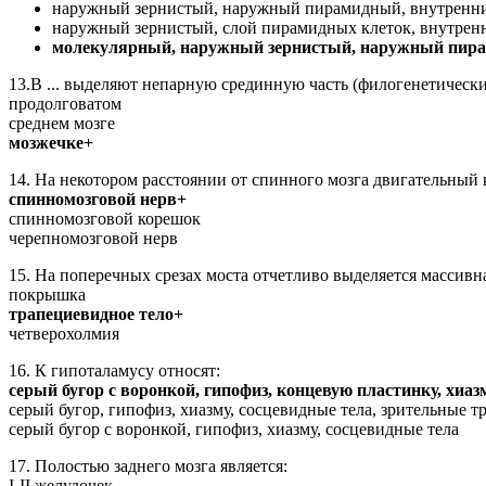
наружный зернистый, наружный пирамидный, внутренни
наружный зернистый, слой пирамидных клеток, внутрен
молекулярный, наружный зернистый, наружный пирам
13.В ... выделяют непарную срединную часть (филогенетически 
продолговатом
среднем мозге
мозжечке+
14. На некотором расстоянии от спинного мозга двигательный 
спинномозговой нерв+
спинномозговой корешок
черепномозговой нерв
15. На поперечных срезах моста отчетливо выделяется массивн
покрышка
трапециевидное тело+
четверохолмия
16. К гипоталамусу относят:
серый бугор с воронкой, гипофиз, концевую пластинку, хиа
серый бугор, гипофиз, хиазму, сосцевидные тела, зрительные т
серый бугор с воронкой, гипофиз, хиазму, сосцевидные тела
17. Полостью заднего мозга является:
I-II желудочек