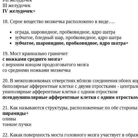
III желудочек
IV желудочек+
18. Серое вещество мозжечка расположено в виде….
ограда, шаровидное, пробковидное, ядро шатра
зубчатое, бледный шар, пробковидное, ядро шатра
зубчатое, шаровидное, пробковидное, ядро шатра+
19. Мост краниально граничит
с ножками среднего мозга+
с верхним концом продолговатого мозга
со средними ножками мозжечка
20. В межпозвонковых отверстиях вблизи соединения обоих ко
биполярные афферентные клетки с двумя отростками - центра
униполярные афферентные клетки с одним отростком
псевдоуниполярные афферентные клетки с одним отростком
21. Как называются структуры, расположенные по обе стороны
пирамиды+
оливы
тонкие пучки
22. Какая поверхность моста головного мозга участвует в обра