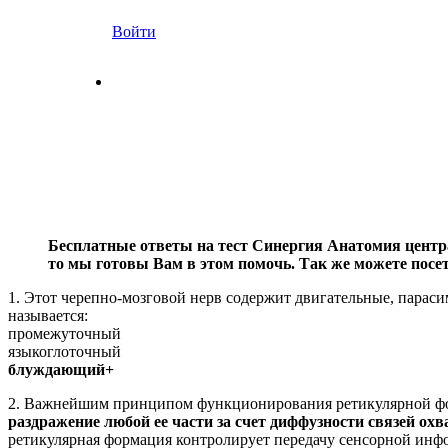
Войти
Бесплатные ответы на тест Синергия Анатомия центра
то мы готовы Вам в этом помочь. Так же можете посе
1. Этот черепно-мозговой нерв содержит двигательные, парас
называется:
промежуточный
языкоглоточный
блуждающий+
2. Важнейшим принципом функционирования ретикулярной форм
раздражение любой ее части за счет диффузности связей ох
ретикулярная формация контролирует передачу сенсорной инфо