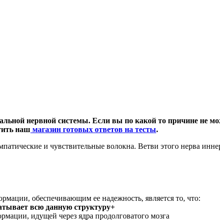
льной нервной системы. Если вы по какой то причине не може
тить наш
магазин готовых ответов на тесты
.
импатические и чувствительные волокна. Ветви этого нерва инн
ации, обеспечивающим ее надежность, является то, что:
ватывает всю данную структуру+
рмации, идущей через ядра продолговатого мозга