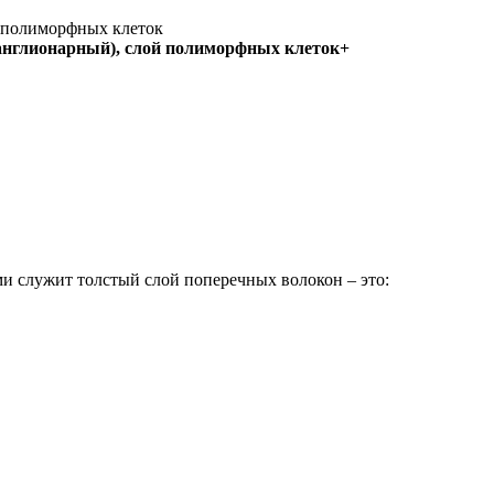
й полиморфных клеток
англионарный), слой полиморфных клеток+
ми служит толстый слой поперечных волокон – это: