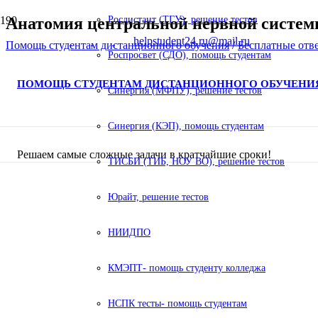
Анатомия центральной нервной систе
Росдистант (ТГУ), решение тестов
helpstudent24.ru@mail.ru
Помощь студентам дистанционного обучения
/
Бесплатные отв
Роспросвет (СДО), помощь студентам
ПОМОЩЬ СТУДЕНТАМ ДИСТАНЦИОННОГО ОБУЧЕНИ
Синергия (МФПУ), решение тестов
Синергия (КЭП), помощь студентам
Решаем самые сложные задачи в кратчайшие сроки!
ТИСБИ (ТИБ, НОУ ВО), решение тестов
Юрайт, решение тестов
НИИДПО
КМЭПТ- помощь студенту колледжа
НСПК тесты- помощь студентам