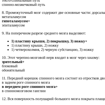
текто-спинальный путь
спинно-мозжечковый путь
8. Промежуточный мозг содержит две основные части: дорсаль
метаталамусом
гипоталамусом+
эпиталамусом
9. На поперечном разрезе среднего мозга выделяют:
1) пластину крыши, 2) покрышку, 3) ножку+
1) пластину крыши, 2) ножку
1) четверохолмия, 2) черную субстанцию, 3) ножку
10. Этот черепно-мозговой нерв входит в мозг через хиазму:
зрительный+
блоковый
обонятельный
11. Передний корешок спинного мозга состоит из отростков дв
в заднем роге спинного мозга
в переднем роге спинного мозга+
в спинномозговом ганглии
12. Вся поверхность полушарий большого мозга покрыта плаще