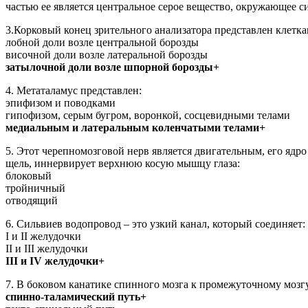
частью ее является центральное серое вещество, окружающее 
3.Корковый конец зрительного анализатора представлен клеткам
лобной доли возле центральной борозды
височной доли возле латеральной борозды
затылочной доли возле шпорной борозды+
4. Метаталамус представлен:
эпифизом и поводками
гипофизом, серым бугром, воронкой, сосцевидными телами
медиальным и латеральным коленчатыми телами+
5. Этот черепномозговой нерв является двигательным, его ядро
щель, иннервирует верхнюю косую мышцу глаза:
блоковый
тройничный
отводящий
6. Сильвиев водопровод – это узкий канал, который соединяет:
I и II желудочки
II и III желудочки
III и IV желудочки+
7. В боковом канатике спинного мозга к промежуточному мозгу 
спинно-таламический путь+