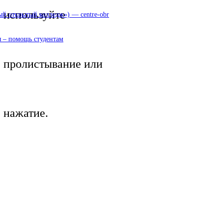
используйте
 открытый колледж») — centre-obr
 – помощь студентам
пролистывание или
нажатие.