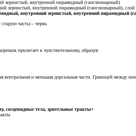
й зернистый, внутренний пирамидный (ганглионарный)
ний зернистый, внутренний пирамидный (ганглионарный), сло
идный, внутренний зернистый, внутренний пирамидный (г
старую часть) – червь
корешок прилегает к чувствительному, образуя:
ая вентральная и меньшая дорсальная части. Границей между ни
зму, сосцевидные тела, зрительные тракты+
ракты