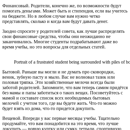
Финансовый. Родители, конечно же, по возможности будут
помогать деньгами. Может быть и стипендия, если вы учитесь
на бюджете. Но в любом случае вам нужно четко
представлять, сколько и когда вам будут давать денег.
Заодно спросите у родителей совета, как лучше распределять
свои финансовые средства, чтобы они неожиданно не
заканчивались. Многие студенты подрабатывают даже во
время учебы, но это вопросы для отдельных статей.
Portrait of a frustrated student being surrounded with piles of b
Бытовой. Раньше вы могли и не думать про сковородки,
веник, зубную пасту и мыло. Вас не волновал тазик или
половая тряпка. Эти хозяйственные мелочи всегда были
заботой родителей. Запомните, что вам теперь самим придётся
без мамы и папы заботиться о таких вещах. Посоветуйтесь с
мамой и составьте список всех необходимых бытовых
мелочей с учетом того, где вы будете жить. Что-то можно
будет взять из дома, что-то придется докупить.
Вещевой. Впереди у вас первые месяцы учебы. Тщательно
продумайте, что вам понадобится на это время, что лучше
докупить — новую куртку или сумку, тетради, спортивную