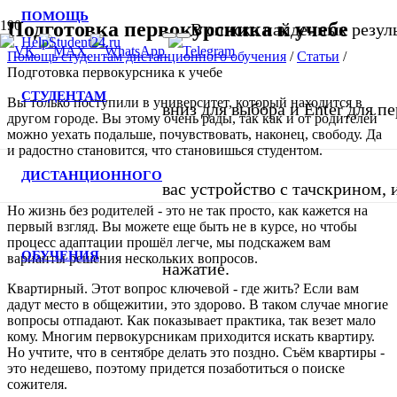
ПОМОЩЬ
Подготовка первокурсника к учебе
В списке найденных резуль
Помощь студентам дистанционного обучения
/
Статьи
/
Подготовка первокурсника к учебе
СТУДЕНТАМ
Вы только поступили в университет, который находится в
вниз для выбора и Enter для п
другом городе. Вы этому очень рады, так как и от родителей
можно уехать подальше, почувствовать, наконец, свободу. Да
и радостно становится, что становишься студентом.
ДИСТАНЦИОННОГО
вас устройство с тачскрином,
Но жизнь без родителей - это не так просто, как кажется на
первый взгляд. Вы можете еще быть не в курсе, но чтобы
процесс адаптации прошёл легче, мы подскажем вам
ОБУЧЕНИЯ
варианты решения нескольких вопросов.
нажатие.
Квартирный. Этот вопрос ключевой - где жить? Если вам
дадут место в общежитии, это здорово. В таком случае многие
вопросы отпадают. Как показывает практика, так везет мало
кому. Многим первокурсникам приходится искать квартиру.
Но учтите, что в сентябре делать это поздно. Съём квартиры -
это недешево, поэтому придется позаботиться о поиске
сожителя.