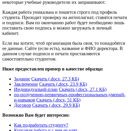
некоторые учебные руководители их запрашивают.
Каждая работа уникальна и пишется строго под профиль
студента. Проходит проверку на антиплагиат, ставятся печати
и подписи. Вам по окончанию работ будет необходимо лишь
поставить свою подпись и можно загружать в личный
кабинет.
Если вы хотите, чтоб организация была своя, то понадобятся
ее данные. Сайте (если есть), название и ФИО директора. В
данном случае подписи и печати проставляются
самостоятельно студентом.
Ниже предоставлен пример в качестве образца:
Задание
Скачать (.docx, 27.3 КБ)
Заключение
Скачать (.docx, 23.9 КБ)
Индивидуальнй-план
Скачать (.docx, 27.1 КБ)
по-получению-первичных-профессиональных-умений-
и-навыков
Скачать (.docx, 51 КБ)
Договор
Скачать (.docx, 29.9 КБ)
Возможно Вам будет интересно:
Как подработать студенту?
Курсовая работа и с чем ее едят