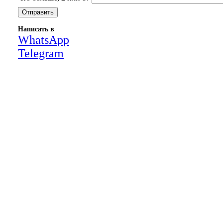
Написать в
WhatsApp
Telegram
Close
this
module
НАША КОМПАНИЯ РАБОТАЕТ НА
РЕЗУЛЬТАТ, СВЯЖИТЕСЬ С НАМИ И
УБЕДИТЕСЬ САМИ
Для более оперативной связи