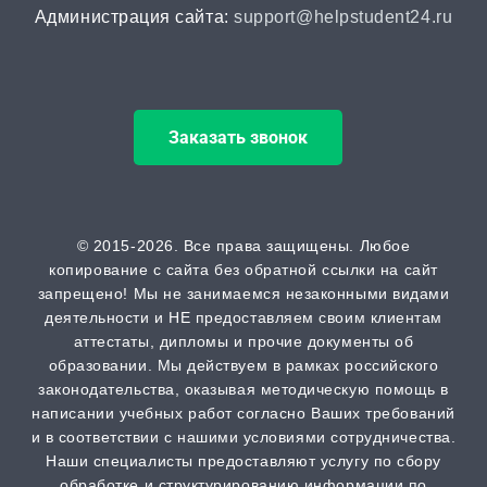
Администрация сайта:
support@helpstudent24.ru
Магистерская диссертация
от 15 дней | от 15000 ₽
Заказать звонок
Кандидатская диссертация
от 30 дней | от 50000 ₽
ВАК
© 2015-2026. Все права защищены. Любое
копирование с сайта без обратной ссылки на сайт
от 2 часов | от 500 ₽
запрещено! Мы не занимаемся незаконными видами
деятельности и НЕ предоставляем своим клиентам
Scopus
аттестаты, дипломы и прочие документы об
образовании. Мы действуем в рамках российского
от 2 часов | от 500 ₽
законодательства, оказывая методическую помощь в
написании учебных работ согласно Ваших требований
РИНЦ
и в соответствии с нашими условиями сотрудничества.
от 2 часов | от 500 ₽
Наши специалисты предоставляют услугу по сбору
обработке и структурированию информации по