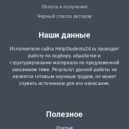
Доклад
Оплата и получение
от 3 часов | от 500 ₽
Черный список авторов
Онлайн-помощь
Наши данные
от 2 часов | от 300 ₽
Исполнители сайта HelpStudentu24.ru проводят
Рецензия
работу по подбору, обработке и
от 2 часов | от 500 ₽
структурированию материала по предложенной
заказчиком теме. Результат данной работы не
является готовым научным трудом, но может
Монография
служить источником для его написания.
2 часа | от 1000 ₽
ВКР
от 3 дней | от 5000 ₽
Полезное
РГР
Статьи