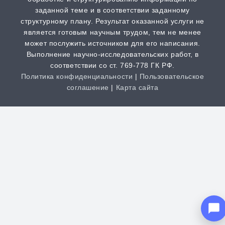
заданной теме и в соответствии заданному
Шпаргалка
структурному плану. Результат оказанной услуги не
от 1 часа | от 300 ₽
является готовым научным трудом, тем не менее
может послужить источником для его написания.
Выполнение научно-исследовательских работ, в
Дистанционная задача
соответствии со ст. 769-778 ГК РФ.
от 1 часа | от 300 ₽
Политика конфиденциальности
|
Пользовательское
соглашение
|
Карта сайта
Творческая работа
от 3 часов | от 200 ₽
Clos
this
Антиплагиат
modu
от 1 часа | от 100 ₽
НАША КОМПАНИЯ РАБОТАЕТ
НА РЕЗУЛЬТАТ, СВЯЖИТЕСЬ С