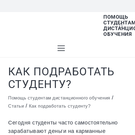
ПОМОЩЬ
СТУДЕНТА
В списке найденных результатов используйте
ДИСТАНЦИ
ОБУЧЕНИЯ
стрелки вверх и вниз для выбора и Enter для
КАК ПОДРАБОТАТЬ
перехода на нужную страницу. Если у вас
СТУДЕНТУ?
/
Помощь студентам дистанционного обучения
/
устройство с тачскрином, используйте
Статьи
Как подработать студенту?
Сегодня студенты часто самостоятельно
зарабатывают деньги на карманные
пролистывание или нажатие.