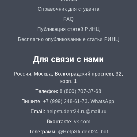
от 1 дня | от 700 ₽
Справочник для студента
FAQ
Маркетинговое исследование
Публикация статей РИНЦ
от 4 часов | от 500 ₽
Бесплатно опубликованные статьи РИНЦ
Автореферат
Для связи с нами
от 2 часов | от 500 ₽
Россия, Москва, Волгоградский проспект, 32,
Аннотация
корп. 1
от 2 часов | от 400 ₽
Телефон:
8 (800) 707-37-68
НИР
Пишите:
+7 (999) 248-61-73. WhatsApp.
от 2 часов | от 5000 ₽
Email:
helpstudent24.ru@mail.ru
Вконтакте:
vk.com
Докторская диссертация
Телеграмм:
@HelpStudent24_bot
от 45 дней | от 100000 ₽