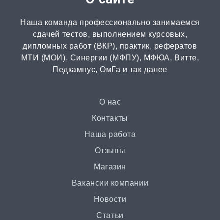
Диссертация
Наша команда профессионально занимаемся
от 15 дней | от 15000 ₽
сдачей тестов, выполнением курсовых,
дипломных работ (ВКР), практик, рефератов
МТИ (МОИ), Синергии (МФПУ), МФЮА, Витте,
Бизнес-план
Педкампус, ОмГа и так далее
от 3 часов | от 500 ₽
Презентация
О нас
от 3 часов | от 500 ₽
Контакты
Наша работа
Ответы на билеты
Отзывы
от 2 часов | от 400 ₽
Магазин
Вакансии компании
Статья
Новости
от 2 часов | от 500 ₽
Статьи