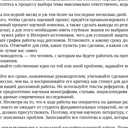
неситесь к процессу выбора темы максимально ответственно, ве
последний месяц и уж тем более на последние несколько дней. Д
того, чтобы сделать хороший проект, придётся проанализировать
ённый процент научной новизны, а также сделать выводы из резу
ат, а для этого необходимо иметь глубокие знания по выбранной
 чужих работ и Интернет-источников, чего для успешной защиты
авьте график работы над дипломом. Установите, к какому сроку 
екта. Отмечайте для себя, какие пункты уже сделаны, а каким с
и лучше вас самих.
оводитель — это человек, с которым вы будете работать на пр
тношения.
зывайте собственные идеи по той или иной проблеме, задавайте
йте все сроки, назначенные руководителем, учитывайте сделанн
фессии, чем вы, и воспринимайте его критику как стимул для да
я вашей дипломной работы. Не используйте тексты рефератов,
е предпочтение научным монографиям, статьям, энциклопедиям 
 на данные современных исследований.
 Несмотря на то, что в ходе работы вы опираетесь на данные ра
 никто не ожидает от студента фундаментальных открытий, но о
 должно присутствовать. Поэтому, изучая научную литературу, 
 описанных проблем. Записывайте все гипотезы и идеи, которые
, предъявляемыми к выпускной квалификационной работе. Помни