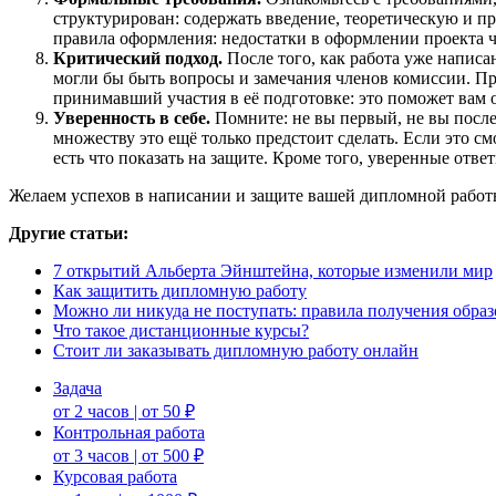
структурирован: содержать введение, теоретическую и п
правила оформления: недостатки в оформлении проекта ч
Критический подход.
После того, как работа уже написа
могли бы быть вопросы и замечания членов комиссии. Пред
принимавший участия в её подготовке: это поможет вам о
Уверенность в себе.
Помните: не вы первый, не вы после
множеству это ещё только предстоит сделать. Если это с
есть что показать на защите. Кроме того, уверенные отв
Желаем успехов в написании и защите вашей дипломной работ
Другие статьи:
7 открытий Альберта Эйнштейна, которые изменили мир
Как защитить дипломную работу
Можно ли никуда не поступать: правила получения обра
Что такое дистанционные курсы?
Стоит ли заказывать дипломную работу онлайн
Задача
от 2 часов | от 50 ₽
Контрольная работа
от 3 часов | от 500 ₽
Курсовая работа