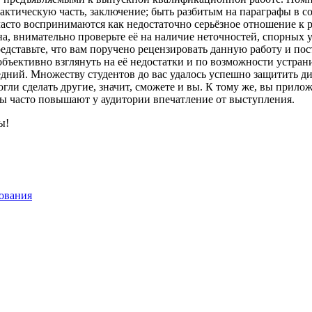
рактическую часть, заключение; быть разбитым на параграфы в с
асто воспринимаются как недостаточно серьёзное отношение к р
на, внимательно проверьте её на наличие неточностей, спорных
ставьте, что вам поручено рецензировать данную работу и поста
бъективно взглянуть на её недостатки и по возможности устрани
дний. Множеству студентов до вас удалось успешно защитить д
могли сделать другие, значит, сможете и вы. К тому же, вы при
еты часто повышают у аудитории впечатление от выступления.
ы!
зования