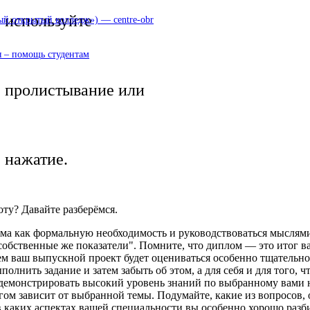
используйте
 открытый колледж») — centre-obr
 – помощь студентам
пролистывание или
нажатие.
ту? Давайте разберёмся.
а как формальную необходимость и руководствоваться мыслями "
обственные же показатели". Помните, что диплом — это итог ва
чем ваш выпускной проект будет оцениваться особенно тщательно
ыполнить задание и затем забыть об этом, а для себя и для того
одемонстрировать высокий уровень знаний по выбранному вами
м зависит от выбранной темы. Подумайте, какие из вопросов, 
 каких аспектах вашей специальности вы особенно хорошо разби