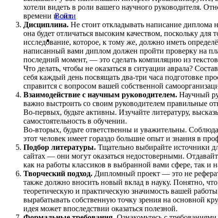
хотели видеть в роли вашего научного руководителя. От
времени и сил.
Войти
Дисциплина.
Не стоит откладывать написание диплома на 
она будет отличаться высоким качеством, поскольку для 
исследование, которое, к тому же, должно иметь определ
написанный вами диплом должен пройти проверку на плаги
последний момент, — это сделать компиляцию из текстов
Что делать, чтобы не оказаться в ситуации аврала? Сост
себя каждый день посвящать два-три часа подготовке про
справится с вопросом вашей собственной самоорганизаци
Взаимодействие с научным руководителем.
Научный рук
важно выстроить со своим руководителем правильные о
Во-первых, будьте активны. Изучайте литературу, выска
самостоятельность в обучении.
Во-вторых, будьте ответственны и уважительны. Соблюда
этот человек имеет гораздо большие опыт и знания в про
Подбор литературы.
Тщательно выбирайте источники дл
сайтах — они могут оказаться недостоверными. Отдавайт
как на работы классиков в выбранной вами сфере, так и
Творческий подход.
Дипломный проект — это не реферат.
также должно вносить новый вклад в науку. Понятно, что
теоретическую и практическую значимость вашей работы,
вырабатывать собственную точку зрения на основной круг
идея может впоследствии оказаться полезной.
Формальные требования.
Ознакомьтесь с требованиями