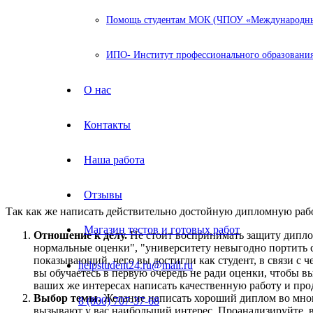
Помощь студентам МОК (ЧПОУ «Международный
ИПО- Институт профессионального образования
О нас
Контакты
Наша работа
Отзывы
Так как же написать действительно достойную дипломную рабо
Магазин тестов и готовых работ
Отношение к делу.
Не стоит воспринимать защиту диплом
нормальные оценки", "университету невыгодно портить с
показывающий, чего вы достигли как студент, в связи с 
helpstudent24.ru@mail.ru
вы обучаетесь в первую очередь не ради оценки, чтобы в
ваших же интересах написать качественную работу и пр
Выбор темы.
Желание написать хороший диплом во много
8 (800) 707-37-68
вызывают у вас наибольший интерес. Проанализируйте, в