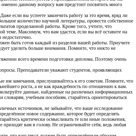
дь именно данному вопросу вам предстоит посвятить много
аже если вы успеете закончить работу за это время, вряд ли
 большое количество научной литературы, провести собственное
льтатов проделанной работы. Кроме того, учтите, что
 теме. Максимум, что вам удастся, если вы всё оставите на
 недостаточно.
должен быть готов каждый из разделов вашей работы. Приучите
ледует уделить больше внимания. Помните, что никто не
отяжении всего времени подготовки диплома. Поэтому очень
 вопросы. Преподаватели уважают студентов, проявляющих
ые им замечания, прислушивайтесь к его советам. Помните, что
льнейшего роста, а не как враждебность по отношению к вам.
 фильтруйте данные, найденные на различных информационных
и словарям, учебным пособиям, старайтесь ориентироваться
зличных источников, не забывайте, что ваше исследование
пределённое новое содержание, которое будет определять
старайтесь критически осмысливать те или иные положения,
 приходят вам в голову. Не ограничивайте себя, ведь любая
те, что ваш текст должен быть определённым образом