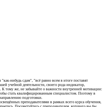
как-нибудь сдам", "всё равно всем в итоге поставят
шей учебной деятельности, своего рода индикатор,
. К тому же, не забывайте о важности внутренней мотивации:
, чтобы стать квалифицированным специалистом. Поэтому в
 направлению подготовки.
освещённых преподавателями в рамках всего курса обучения,
раетесь. Посоветуйтесь с преподавателем, которого вы бы