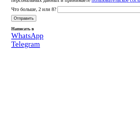
персональных данных и принимаете
пользовательское сог
Что больше, 2 или 8?
Написать в
WhatsApp
Telegram
Close
this
module
НАША КОМПАНИЯ РАБОТАЕТ НА
РЕЗУЛЬТАТ, СВЯЖИТЕСЬ С НАМИ И
УБЕДИТЕСЬ САМИ