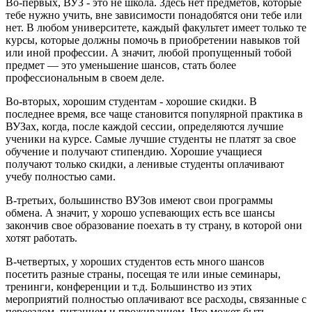
Во-первых, ВУЗ - это не школа. Здесь нет предметов, которые
тебе нужно учить, вне зависимости понадобятся они тебе или
нет. В любом университете, каждый факультет имеет только те
курсы, которые должны помочь в приобретении навыков той
или иной профессии. А значит, любой пропущенный тобой
предмет — это уменьшение шансов, стать более
профессиональным в своем деле.
Во-вторых, хорошим студентам - хорошие скидки. В
последнее время, все чаще становится популярной практика в
ВУЗах, когда, после каждой сессии, определяются лучшие
ученики на курсе. Самые лучшие студенты не платят за свое
обучение и получают стипендию. Хорошие учащиеся
получают только скидки, а ленивые студенты оплачивают
учебу полностью сами.
В-третьих, большинство ВУЗов имеют свои программы
обмена. А значит, у хорошо успевающих есть все шансы
закончив свое образование поехать в ту страну, в которой они
хотят работать.
В-четвертых, у хороших студентов есть много шансов
посетить разные страны, посещая те или иные семинары,
тренинги, конференции и т.д. Большинство из этих
мероприятий полностью оплачивают все расходы, связанные с
переездом, питанием и проживанием. Что может быть