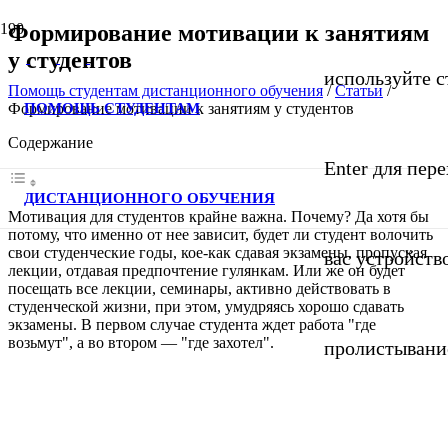
Формирование мотивации к занятиям
у студентов
используйте с
Помощь студентам дистанционного обучения
/
Статьи
/
ПОМОЩЬ СТУДЕНТАМ
Формирование мотивации к занятиям у студентов
Содержание
Enter для пер
ДИСТАНЦИОННОГО ОБУЧЕНИЯ
Мотивация для студентов крайне важна. Почему? Да хотя бы
потому, что именно от нее зависит, будет ли студент волочить
свои студенческие годы, кое-как сдавая экзамены, пропуская
вас устройств
лекции, отдавая предпочтение гулянкам. Или же он будет
посещать все лекции, семинары, активно действовать в
студенческой жизни, при этом, умудряясь хорошо сдавать
экзамены. В первом случае студента ждет работа "где
возьмут", а во втором — "где захотел".
пролистывани