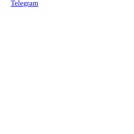
Telegram
Close
this
module
НАША КОМПАНИЯ РАБОТАЕТ НА
РЕЗУЛЬТАТ, СВЯЖИТЕСЬ С НАМИ И
УБЕДИТЕСЬ САМИ
Для более оперативной связи
предлагаем вести общение по
WhatsApp
или
Telegram