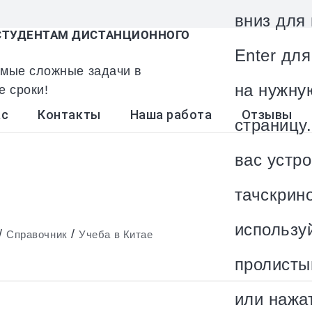
вниз для
ТУДЕНТАМ ДИСТАНЦИОННОГО
Enter дл
мые сложные задачи в
на нужну
е сроки!
ас
Контакты
Наша работа
Отзывы
страницу.
вас устро
тачскрин
использу
/
/
Справочник
Учеба в Китае
пролисты
или нажа