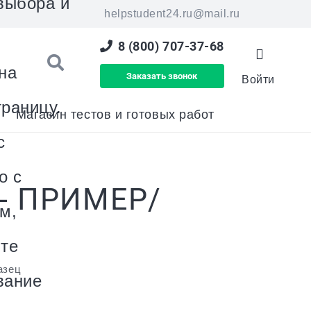
выбора и
helpstudent24.ru@mail.ru
8 (800) 707-37-68
на
Заказать звонок
Войти
раницу.
Магазин тестов и готовых работ
с
о с
- ПРИМЕР/
м,
йте
азец
вание