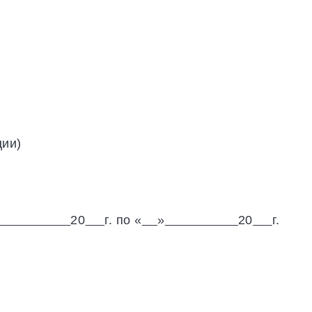
ции)
20
г. по «
»
20
г.