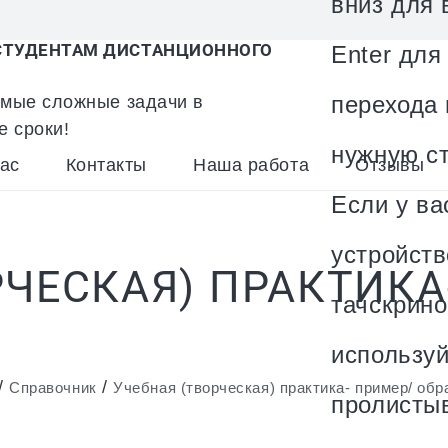
вниз для 
ТУДЕНТАМ ДИСТАНЦИОННОГО
Enter для
мые сложные задачи в
перехода 
е сроки!
нужную ст
ас
Контакты
Наша работа
Отзывы
Если у ва
устройств
РЧЕСКАЯ) ПРАКТИКА
тачскрино
использу
/
/
Справочник
Учебная (творческая) практика- пример/ обр
пролисты