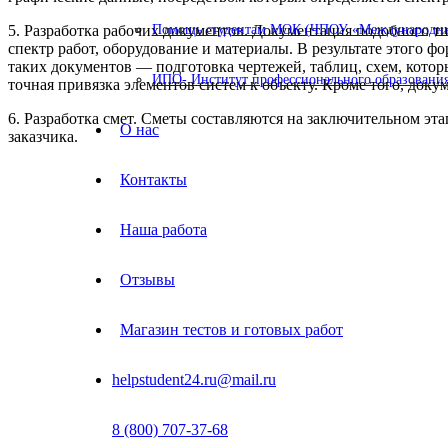
5. Разработка рабочих документов. Документация подобного ти
Помощь студентам МОК (ЧПОУ «Международный
спектр работ, оборудование и материалы. В результате этого 
таких документов — подготовка чертежей, таблиц, схем, кото
ИПО- Институт профессионального образования
точная привязка элементов систем к объекту. Кроме того, до
6. Разработка смет. Сметы составляются на заключительном эт
О нас
заказчика.
Контакты
Наша работа
Отзывы
Магазин тестов и готовых работ
helpstudent24.ru@mail.ru
8 (800) 707-37-68