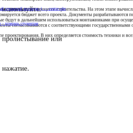
используйте
па применяется в процессе строительства. На этом этапе вычис
 открытый колледж») — centre-obr
формируется бюджет всего проекта. Документы разрабатываются п
рые будут в дальнейшем использоваться монтажниками при осуще
 – помощь студентам
кументы согласовываются с соответствующими государственными 
апе проектирования. В них определяется стоимость техники и вс
пролистывание или
нажатие.