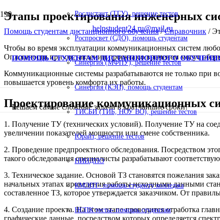
Этапы проектирования инженерных си
Росдистант (ТГУ), решение тестов
helpstudent24.ru@mail.ru
Помощь студентам дистанционного обучения
/
Справочник
/
Эт
Роспросвет (СДО), помощь студентам
Чтобы во время эксплуатации коммуникационных систем любог
Оплошности при составлении проекта со временем могут оберн
ПОМОЩЬ СТУДЕНТАМ ДИСТАНЦИОННОГО ОБУЧЕНИ
Синергия (МФПУ), решение тестов
Коммуникационные системы разрабатываются не только при воз
повышается уровень комфорта их работы.
Синергия (КЭП), помощь студентам
Проектирование коммуникационных сист
Решаем самые сложные задачи в кратчайшие сроки!
ТИСБИ (ТИБ, НОУ ВО), решение тестов
1. Получение ТУ (технических условий). Получение ТУ на соед
увеличении показателей мощности или смене собственника.
Юрайт, решение тестов
2. Проведение предпроектного обследования. Посредством эт
такого обследования специалисты разрабатывают соответству
НИИДПО
3. Техническое задание. Основой ТЗ становятся пожелания за
начальных этапах проведения работы исходными данными стан
КМЭПТ- помощь студенту колледжа
составленное ТЗ, которое утверждается заказчиком. От правил
4. Создание проекта. На этом этапе проводится отработка гл
НСПК тесты- помощь студентам
графические данные, посредством которых определяется спект