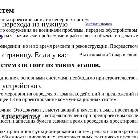
стем
апы проектирования инженерных систем
перехода на нужную
Заказать звонок
о сооружения не возникали проблемы, перед их обустройством
уться значимыми проблемами в работе всего объекта и сделать 
Я
ведении, но и во время ремонта и реконструкции. Посредством 
страницу. Если у вас
Вы отложили
Товар
в свою 
ем состоит из таких этапов.
инение с основными системами необходимо при строительстве об
устройство с
ого мероприятия определяют комплекс действий и предложений 
ющее ТЗ на проектирование коммуникационных систем.
казчика. Это документ, выступающий в качестве начала проектир
тачскрином,
овится информация, которая получена при предпроектном обсле
ьности написания бумаги зависит время проведения проектирова
авных принципов функционирования систем, решаются конкретные
р объемно-планировочных, конструктивных, технических решени