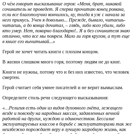
О чём говорит высказывание героя: «Меня, брат, никакой
сочинитель не проведет. Я сперва прочитаю конец романа,
если все благополучно кончилось, ну, тогда я уж с начала за
него примусь. Учен я довольно... Прежде, бывало, читаешь-
читаешь, а до конца дочитал, – глядь, либо кого убили, либо
кто умер. Нет, покорно благодарю!.. Я и без сочинителя знаю
отлично, что все мы помрем. Мало ли горя кругом, а тут еще
в книге его вычитывай...»
Герой не хочет читать книги с плохим концом.
В жизни слишком много горя, поэтому людям не до книг.
Книги не нужны, потому что и без них известно, что человек
смертен.
Герой считает себя умнее писателей и не верит вымыслам.
Определите стиль речи следующего высказывания:
«…Религия есть один из видов духовного гнёта, лежащего
везде и повсюду на народных массах, задавленных вечной
работой на других, нуждою и одиночеством. Бессилие
эксплуатируемых классов в борьбе с эксплуататорами так же
неизбежно порождает веру в лучшую загробную жизнь, как