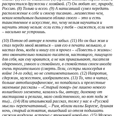
распростился дружески с хозяйкой. (7) Он любит лес, природу,
Россию. (8) Только и всего. (9) А написавший сумел передать
расположение к себе и своему писанию…неизвестно чем,
неким невидимым дыханием облика своего – это и есть
таинственное в искусстве, то, чему нельзя научиться и
научить этому нельзя: если есть у тебя – скажется, если нет
– насильно не устроишь.
(10) Потом об авторе я почти забыл. (11) Но он был жив и
стал передо мной являться – имя его в печати мелькало, а
настал день, когда и книгу его я прочел – «Повесть о жизни»:
это окончательно показало писателя, настоящего, пишущего
для себя, как ему нравится, а не как приказывают, писателя
одаренного, умного и спокойного, в спокойствии своем иногда
очень трогательного (смерть Лели, сестры милосердия в
войне 14-го года), но не сентиментального. (12) Напротив,
сдержан, мужествен, изобразителен. (13) То, что я читал,
больше автобиографическое, но попадались и прелестные
маленькие рассказы – «Старый повар» (не лишено некоего
волшебного элемента, казалось бы, автору, далекому от
мистицизма и религии, мало свойственного, но вот поди ж
ты)... (14) Или итальянский рассказ, тоже у нас в «Русской
мысли» перепечатанный, – Рим, вблизи виллы Боргезе, душная
ночь, старый астматик, вышедший из отеля подышать
свежим воздухом, встреча с японочкой какой-то. (15) Можно