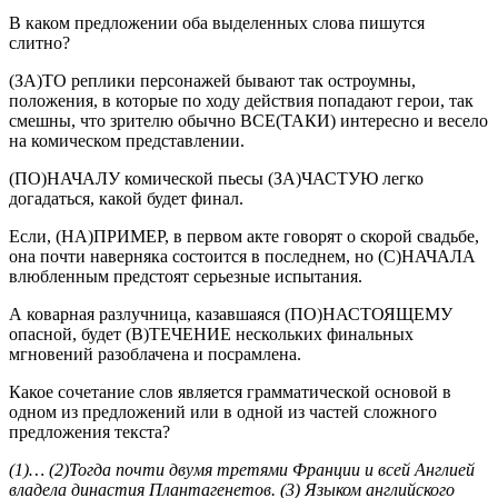
В каком предложении оба выделенных слова пишутся
слитно?
(ЗА)ТО реплики персонажей бывают так остроумны,
положения, в которые по ходу действия попадают герои, так
смешны, что зрителю обычно ВСЕ(ТАКИ) интересно и весело
на комическом представлении.
(ПО)НАЧАЛУ комической пьесы (ЗА)ЧАСТУЮ легко
догадаться, какой будет финал.
Если, (НА)ПРИМЕР, в первом акте говорят о скорой свадьбе,
она почти наверняка состоится в последнем, но (С)НАЧАЛА
влюбленным предстоят серьезные испытания.
А коварная разлучница, казавшаяся (ПО)НАСТОЯЩЕМУ
опасной, будет (В)ТЕЧЕНИЕ нескольких финальных
мгновений разоблачена и посрамлена.
Какое сочетание слов является грамматической основой в
одном из предложений или в одной из частей сложного
предложения текста?
(1)… (2)Тогда почти двумя третями Франции и всей Англией
владела династия Плантагенетов. (3) Языком английского