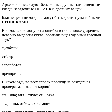
Археологи исследуют безмолвные руины, таинственные
клады, загадочные ОСТАНКИ древних вещей.
Благие цели никогда не могут быть достигнуты тайными
ПРОИСКАМИ.
В каком слове допущена ошибка в постановке ударения:
неверно выделена буква, обозначающая ударный гласный
звук?
зубчáтый
стόляр
аэропόртов
предпри́нял
В каком ряду во всех словах пропущена безударная
проверяемая гласная корня?
сп…лна; впл…тную; сг…ряча
з…рница; отбл…ск; с…яние