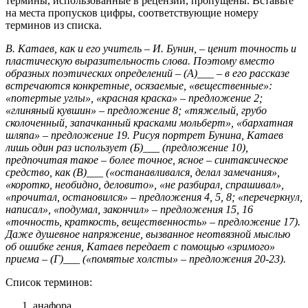
термины, использованные в рецензии, пропущены. Вставьте
на места пропусков цифры, соответствующие номеру
терминов из списка.
В. Катаев, как и его учитель – И. Бунин, – ценит точность и
пластическую выразительность слова. Поэтому вместо
образных поэтических определений – (А)___ – в его рассказе
встречаются конкретные, осязаемые, «вещественные»:
«потертые углы», «красная краска» – предложение 2;
«глиняный кувшин» – предложение 8; «тяжелый, грубо
сколоченный, запачканный красками мольберт», «бархатная
шляпа» – предложение 19. Рисуя портрет Бунина, Катаев
лишь один раз использует (Б)___ (предложение 10),
предпочитая такое – более точное, ясное – синтаксическое
средство, как (В)___ («останавливался, делал замечания»,
«коротко, необидно, деловито», «не разбирал, спрашивал»,
«прочитал, остановился» – предложения 4, 5, 8; «перечеркнул,
написал», «подумал, закончил» – предложения 15, 16
«точность, краткость, вещественность» – предложение 17).
Даже душевное напряжение, вызванное неотвязной мыслью
об ошибке гения, Катаев передает с помощью «зримого»
приема – (Г)___ («помятые холсты» – предложения 20-23).
Список терминов:
анафора