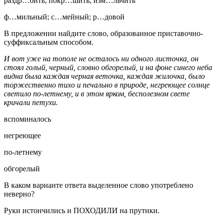
раздр…бить; покр…шить; изм…льчить
ф…мильный; с…мейный; р…довой
В предложении найдите слово, образованное приставочно-
суффиксальным способом.
И вот уже на тополе не осталось ни одного листочка, он
стоял голый, черный, словно обгорелый, и на фоне синего неба
видна была каждая черная веточка, каждая жилочка, было
торжественно тихо и печально в природе, негреющее солнце
светило по-летнему, и в этом ярком, бесполезном свете
кричали петухи.
вспоминалось
негреющее
по-летнему
обгорелый
В каком варианте ответа выделенное слово употреблено
неверно?
Руки истончились и ПОХОДИЛИ на прутики.