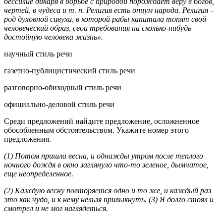
бессилие дикаря в борьбе с природой порождает веру в богов,
чертей, в чудеса и т. п. Религия есть опиум народа. Религия –
род духовной сивухи, в которой рабы капитала топят свой
человеческий образ, свои требования на сколько-нибудь
достойную человека жизнь».
научный стиль речи
газетно-публицистический стиль речи
разговорно-обиходный стиль речи
официально-деловой стиль речи
Среди предложений найдите предложение, осложненное
обособленным обстоятельством. Укажите номер этого
предложения.
(1) Потом пришла весна, и однажды утром после теплого
ночного дождя в окно заглянуло что-то зеленое, дымчатое,
еще неопределенное.
(2) Каждую весну повторяется одно и то же, и каждый раз
это как чудо, и к нему нельзя привыкнуть. (3) Я долго стоял и
смотрел и не мог наглядеться.