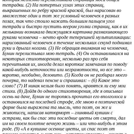
тетрадки. (2) На потертых углах этих страниц,
выкрашенных по ребру красной краской, был нарисован во
множестве один и тот же условный человечек в разных
позах, так что стоило нажать большим пальцем угол
тетради и быстро пустить веером уголки страниц, как в их
мелькании возникала движущаяся картинка размахивающего
руками человечка – нечто вроде теперешней мультипликации:
нарисованный человечек в течение нескольких секунд поднимал
руки и дрыгал ногами. (3) Не обращая внимания на человечка,
Бунин перелистывал мою тетрадь. (4) Он останавливался на
некоторых стихотворениях, несколько раз про себя
перечитывая их, иногда делал короткие замечания по поводу
какой-нибудь неточности или неграмотности, но все это –
коротко, необидно, деловито. (5) Когда он не разбирал моего
почерка, то надевал пенсне и спрашивал: – (6) Какое это
слово? (7) И никак нельзя было понять, нравятся ли ему мои
стихи. (8) Дойдя до одного стихотворения, где я описывал
осень на даче, Бунин не торопясь прочитал его вполголоса и
остановился на последней строфе, где мною в поэтической
форме была выражена та мысль, что поэт, он же и
живописец, написав натюрморт – глиняный кувшин с
астрами, как бы спас эти последние цветы от смерти, дал
им на своем полотне вечную жизнь – или что-нибудь в этом
роде. (9) «А в кувшине осенние цветы, их спас поэт от