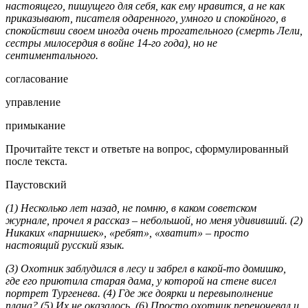
настоящего, пишущего для себя, как ему нравится, а не как
приказывают, писателя одаренного, умного и спокойного, в
спокойствии своем иногда очень трогательного (смерть Лели,
сестры милосердия в войне 14-го года), но не
сентиментального.
согласование
управление
примыкание
Прочитайте текст и ответьте на вопрос, сформулированный
после текста.
Паустовский
(1) Несколько лет назад, не помню, в каком советском
журнале, прочел я рассказ – небольшой, но меня удививший. (2)
Никаких «парнишек», «ребят», «хватит» – просто
настоящий русский язык.
(3) Охотник заблудился в лесу и забрел в какой-то домишко,
где его приютила старая дама, у которой на стене висел
портрет Тургенева. (4) Где же доярки и перевыполнение
плана? (5) Их не оказалось. (6) Просто охотник переночевал и