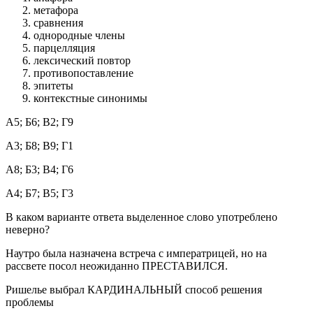
метафора
сравнения
однородные члены
парцелляция
лексический повтор
противопоставление
эпитеты
контекстные синонимы
А5; Б6; В2; Г9
А3; Б8; В9; Г1
А8; Б3; В4; Г6
А4; Б7; В5; Г3
В каком варианте ответа выделенное слово употреблено
неверно?
Наутро была назначена встреча с императрицей, но на
рассвете посол неожиданно ПРЕСТАВИЛСЯ.
Ришелье выбрал КАРДИНАЛЬНЫЙ способ решения
проблемы