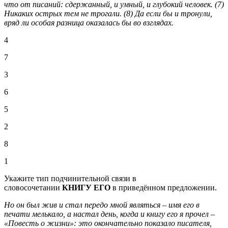
что от писаний: сдержанный, и умный, и глубокий человек. (7)
Никаких острых тем не трогали. (8) Да если бы и тронули,
вряд ли особая разница оказалась бы во взглядах.
4
7
3
6
5
2
8
1
Укажите тип подчинительной связи в
словосочетании
КНИГУ ЕГО
в приведённом предложении.
Но он был жив и стал передо мной являться – имя его в
печати мелькало, а настал день, когда и книгу его я прочел –
«Повесть о жизни»: это окончательно показало писателя,