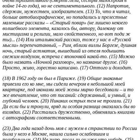
очень трогательного (смерть Лели, сестры милосердия в
войне 14-го года), но не сентиментального. (12) Напротив,
сдержан, мужествен, изобразителен. (13) То, что я читал,
больше автобиографическое, но попадались и прелестные
маленькие рассказы – «Старый повар» (не лишено некоего
волшебного элемента, казалось бы, автору, далекому от
мистицизма и религии, мало свойственного, но вот поди ж
ты)... (14) Или итальянский рассказ, тоже у нас в «Русской
мысли» перепечатанный, – Рим, вблизи виллы Боргезе, душная
ночь, старый астматик, вышедший из отеля подышать
свежим воздухом, встреча с японочкой какой-то. (15) Можно
было назвать «Ночной разговор», но название другое. (16)
Просто, живо, горестно написано. (17) Оттого и доходит.
(18) В 1962 году он был в Париже. (19) Общие знакомые
привезли его ко мне, мы сидели вечером в небольшой моей
квартирке, под иконами моей жены мирно беседовали – и то
же впечатление, что от писаний: сдержанный, и умный, и
глубокий человек. (20) Никаких острых тем не трогали. (21)
Да если бы и тронули, вряд ли особая разница оказалась бы во
взглядах. (22) Расстались дружественно, обменялись книгами
с автографами соответственными.
(23) Два года назад дочь моя с мужем в странствии по России
была у него в Москве, нашла сильно ослабевшим и
полубольным. (24) Не знаю, писал ли он уже что-нибудь. (25)