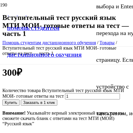
выбора и Ente
Вступительный тест русский язык
МТИ МОИ- готовые ответы на тест —
ПОМОЩЬ СТУДЕНТАМ
часть 1
перехода на 
Помощь студентам дистанционного обучения
/
Товары
/
Вступительный тест русский язык МТИ МОИ- готовые
ответы на тест — часть 1
ДИСТАНЦИОННОГО ОБУЧЕНИЯ
страницу. Если
300
₽
устройство с
Количество товара Вступительный тест русский язык МТИ
МОИ- готовые ответы на тест
Купить
Заказать в 1 клик
тачскрином, и
Внимание!
Указывайте верный электронный адрес, там вы
сможете скачать бланк с ответами на тест МТИ (МОИ)
“Русский язык”