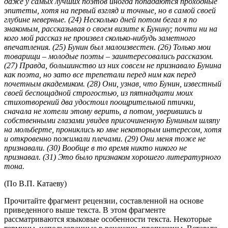
даже у самых лучших поэтов иногда попадаются проходные
эпитеты, хотя на первый взгляд и точные, но в самой своей
глубине неверные. (24) Несколько дней потом бегал я по
знакомым, рассказывая о своем визите к Бунину; почти ни на
кого мой рассказ не произвел сколько-нибудь заметного
впечатления. (25) Бунин был малоизвестен. (26) Только мои
товарищи – молодые поэты – заинтересовались рассказом.
(27) Правда, большинство из них совсем не признавало Бунина
как поэта, но зато все трепетали перед ним как перед
почетным академиком. (28) Они, узнав, что Бунин, известный
своей беспощадной строгостью, из пятнадцати моих
стихотворений два удостоил поощрительной птички,
сначала не хотели этому верить, а потом, уверившись и
собственными глазами увидев присочиненную Буниным шляпу
на мольберте, прониклись ко мне некоторым интересом, хотя
и откровенно пожимали плечами. (29) Они меня тоже не
признавали. (30) Вообще в то время никто никого не
признавал. (31) Это было признаком хорошего литературного
тона.
(По В.П. Катаеву)
Прочитайте фрагмент рецензии, составленной на основе
приведенного выше текста. В этом фрагменте
рассматриваются языковые особенности текста. Некоторые