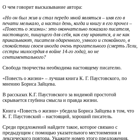
О чем говорит высказывание автора:
«Но он был жив и стал передо мной являться – имя его в
печати мелькало, а настал день, когда и книгу я его прочел –
«Повесть о жизни»: это окончательно показало писателя,
настоящего, пишущего для себя, как ему нравится, а не как
приказывают, писателя одаренного, умного и спокойного, в
спокойствии своем иногда очень трогательного (смерть Лели,
сестры милосердия в войне 14-го года), но не
сентиментального?
Свобода творчества необходима настоящему писателю.
«Повесть о жизни» – лучшая книга К. Г. Паустовского, по
мнению Бориса Зайцева.
В рассказах К.Г. Паустовского за видимой простотой
скрывается глубина смысла и правда жизни.
Книга «Повесть о жизни» убедила Бориса Зайцева в том, что
К. Г. Паустовский – настоящий, хороший писатель.
Среди предложений найдите такое, которое связано с
предыдущим с помощью указательного местоимения и
лексического повтора. Укажите номер этого предложения.