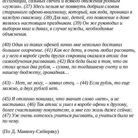
ассигнаций, сальных свечей и всякого движения родным
«гужом». (37) Здесь нельзя не помянуть добрым словом
старинного офеню-книгоношу, который, как вода, проникал в
каждую скважину. (38) Для нас, детей, его появление в доме
являлось настоящим праздником. (39) Он же руководил и
выбором книг и давал, в случае нужды, необходимые
объяснения.
(40) Один из таких офеней лично мне невольно доставил
большое огорчение. (41) Как все дети, я очень любил рисовать,
а у него в коробе среди других сокровищ оказался атлас для
самообучения рисованию. (42) Вся беда была в том, что он
стоил целых два рубля, – сумма, по тогдашнему счету и по
нашему бюджету, громадная…
(43) – Нет, не могу, – заявил отец. – (44) Если рубль, то еще
можно, а двух рублей нет.
(45) Я отлично понимал, что значит слово «нет», и не
настаивал. (46) Так атлас и ушел в коробе офени к другому,
более счастливому покупателю, а мне его жаль даже сейчас.
(47) Уж очень хотелось учиться рисовать, а учиться было не
по чему.
(По Д. Мамину-Сибиряку)