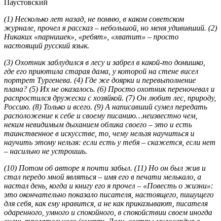
Паустовский
(1) Несколько лет назад, не помню, в каком советском
журнале, прочел я рассказ – небольшой, но меня удививший. (2)
Никаких «парнишек», «ребят», «хватит» – просто
настоящий русский язык.
(3) Охотник заблудился в лесу и забрел в какой-то домишко,
где его приютила старая дама, у которой на стене висел
портрет Тургенева. (4) Где же доярки и перевыполнение
плана? (5) Их не оказалось. (6) Просто охотник переночевал и
распростился дружески с хозяйкой. (7) Он любит лес, природу,
Россию. (8) Только и всего. (9) А написавший сумел передать
расположение к себе и своему писанию…неизвестно чем,
неким невидимым дыханием облика своего – это и есть
таинственное в искусстве, то, чему нельзя научиться и
научить этому нельзя: если есть у тебя – скажется, если нет
– насильно не устроишь.
(10) Потом об авторе я почти забыл. (11) Но он был жив и
стал передо мной являться – имя его в печати мелькало, а
настал день, когда и книгу его я прочел – «Повесть о жизни»:
это окончательно показало писателя, настоящего, пишущего
для себя, как ему нравится, а не как приказывают, писателя
одаренного, умного и спокойного, в спокойствии своем иногда