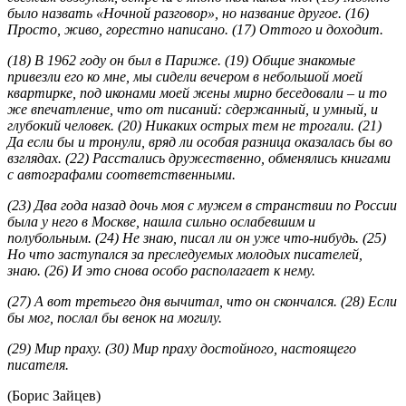
было назвать «Ночной разговор», но название другое. (16)
Просто, живо, горестно написано. (17) Оттого и доходит.
(18) В 1962 году он был в Париже. (19) Общие знакомые
привезли его ко мне, мы сидели вечером в небольшой моей
квартирке, под иконами моей жены мирно беседовали – и то
же впечатление, что от писаний: сдержанный, и умный, и
глубокий человек. (20) Никаких острых тем не трогали. (21)
Да если бы и тронули, вряд ли особая разница оказалась бы во
взглядах. (22) Расстались дружественно, обменялись книгами
с автографами соответственными.
(23) Два года назад дочь моя с мужем в странствии по России
была у него в Москве, нашла сильно ослабевшим и
полубольным. (24) Не знаю, писал ли он уже что-нибудь. (25)
Но что заступался за преследуемых молодых писателей,
знаю. (26) И это снова особо располагает к нему.
(27) А вот третьего дня вычитал, что он скончался. (28) Если
бы мог, послал бы венок на могилу.
(29) Мир праху. (30) Мир праху достойного, настоящего
писателя.
(Борис Зайцев)