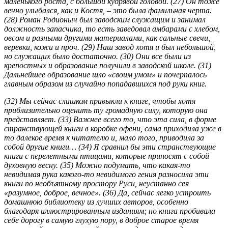
маленького роста, с большой кудрявой головой. (27) Он тоже
вечно улыбался, как и Костя, – это была фамильная черта.
(28) Роман Родионыч был заводским служащим и занимал
должность запасчика, то есть заведовал амбарами с хлебом,
овсом и разными другими материалами, как сальные свечи,
веревки, кожи и проч. (29) Наш завод хотя и был небольшой,
но служащих было достаточно. (30) Они все были из
крепостных и образование получили в заводской школе. (31)
Дальнейшее образование шло «своим умом» и почерпалось
главным образом из случайно попадавшихся под руки книг.
(32) Мы сейчас слишком привыкли к книге, чтобы хотя
приблизительно оценить ту громадную силу, которую она
представляет. (33) Важнее всего то, что эта сила, в форме
странствующей книги в коробке офени, сама приходила уже в
то далекое время к читателю и, мало того, приводила за
собой другие книги… (34) Я сравнил бы эти странствующие
книги с перелетными птицами, которые приносят с собой
духовную весну. (35) Можно подумать, что какая-то
невидимая рука какого-то невидимого гения разносила эти
книги по необъятному простору Руси, неустанно сея
«разумное, доброе, вечное». (36) Да, сейчас легко устроить
домашнюю библиотеку из лучших авторов, особенно
благодаря иллюстрированным изданиям; но книга пробивала
себе дорогу в самую глухую пору, в доброе старое время