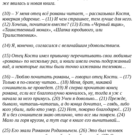
же явилась и новая книга.
(10) – У меня отец всё романы читает, – рассказывал Костя,
коверкая ударение. – (11) И чем страшнее, тем лучше для него.
(12) Хочешь, почитаем вместе? (13) Есть «Черный ящик»,
«Таинственный монах», «Шапка юродивого, или
Трилиственник».
(14) Я, конечно, согласился с величайшим удовольствием.
(15) Отец Кости имел привычку перечитывать свои любимые
«романы» по нескольку раз, и книги имели очень подержанный
вид, а некоторые листы были точно изжеваны теленком…
(16) – Люблю почитать романы, – говорил отец Кости. – (17)
Только я по-своему читаю... (18) Меня, брат, никакой
сочинитель не проведет. (19) Я сперва прочитаю конец
романа, если все благополучно кончилось, ну, тогда я уж с
начала за него примусь. (20) Учен я довольно... (21) Прежде,
бывало, читаешь-читаешь, а до конца дочитал, – глядь, либо
кого убили, либо кто умер. (22) Нет, покорно благодарю!.. (23)
Я и без сочинителя знаю отлично, что все мы помрем. (24)
Мало ли горя кругом, а тут еще в книге его вычитывай...
(25) Его звали Романом Родионычем. (26) Это был человек