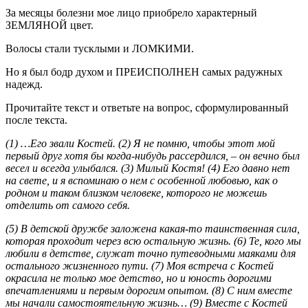
За месяцы болезни мое лицо приобрело характерный
ЗЕМЛЯНОЙ цвет.
Волосы стали тусклыми и ЛОМКИМИ.
Но я был бодр духом и ПРЕИСПОЛНЕН самых радужных
надежд.
Прочитайте текст и ответьте на вопрос, сформулированный
после текста.
(1) …Его звали Костей. (2) Я не помню, чтобы этот мой
первый друг хотя бы когда-нибудь рассердился, – он вечно был
весел и всегда улыбался. (3) Милый Костя! (4) Его давно нет
на свете, и я вспоминаю о нем с особенной любовью, как о
родном и таком близком человеке, которого не можешь
отделить от самого себя.
(5) В детской дружбе заложена какая-то таинственная сила,
которая проходит через всю остальную жизнь. (6) Те, кого мы
любили в детстве, служат точно путеводными маяками для
остального жизненного пути. (7) Моя встреча с Костей
окрасила не только мое детство, но и юность дорогими
впечатлениями и первым дорогим опытом. (8) С ним вместе
мы начали самостоятельную жизнь… (9) Вместе с Костей