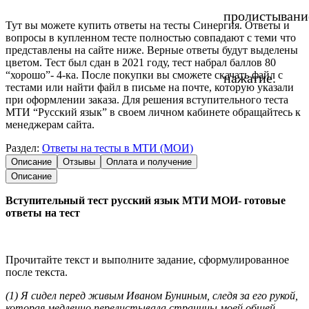
пролистывани
Тут вы можете купить ответы на тесты Синергия. Ответы и
вопросы в купленном тесте полностью совпадают с теми что
представлены на сайте ниже. Верные ответы будут выделены
цветом. Тест был сдан в 2021 году, тест набрал баллов 80
“хорошо”- 4-ка. После покупки вы сможете скачать файл с
нажатие.
тестами или найти файл в письме на почте, которую указали
при оформлении заказа. Для решения вступительного теста
МТИ “Русский язык” в своем личном кабинете обращайтесь к
менеджерам сайта.
Раздел:
Ответы на тесты в МТИ (МОИ)
Описание
Отзывы
Оплата и получение
Описание
Вступительный тест русский язык МТИ МОИ- готовые
ответы на тест
Прочитайте текст и выполните задание, сформулированное
после текста.
(1) Я сидел перед живым Иваном Буниным, следя за его рукой,
которая медленно перелистывала страницы моей общей