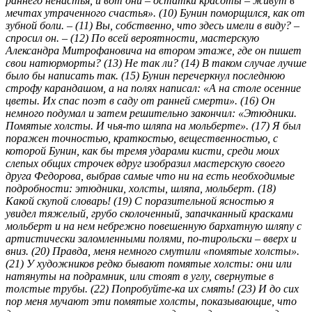
раннего ненастья, и вот они – остатки красоты – живут в
мечтах утраченного счастья». (10) Бунин поморщился, как от
зубной боли. – (11) Вы, собственно, что здесь имели в виду? –
спросил он. – (12) По всей вероятности, мастерскую
Александра Митрофановича на втором этаже, где он пишет
свои натюрморты? (13) Не так ли? (14) В таком случае лучше
было бы написать так. (15) Бунин перечеркнул последнюю
строфу карандашом, а на полях написал: «А на столе осенние
цветы. Их спас поэт в саду от ранней смерти». (16) Он
немного подумал и затем решительно закончил: «Этюдники.
Помятые холсты. И чья-то шляпа на мольберте». (17) Я был
поражен точностью, краткостью, вещественностью, с
которой Бунин, как бы тремя ударами кисти, среди моих
слепых общих строчек вдруг изобразил мастерскую своего
друга Федорова, выбрав самые что ни на есть необходимые
подробности: этюдники, холсты, шляпа, мольберт. (18)
Какой скупой словарь! (19) С поразительной ясностью я
увидел тяжелый, грубо сколоченный, запачканный красками
мольберт и на нем небрежно повешенную бархатную шляпу с
артистически заломленными полями, по-тирольски – вверх и
вниз. (20) Правда, меня немного смутили «помятые холсты».
(21) У художников редко бывают помятые холсты: они или
натянуты на подрамник, или стоят в углу, свернутые в
толстые трубы. (22) Попробуйте-ка их смять! (23) И до сих
пор меня мучают эти помятые холсты, показывающие, что