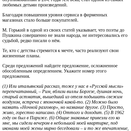
любимых детьми произведений.
Благодаря повышения уровня сервиса в фирменных
магазинах стало больше покупателей.
М. Горький в одной из своих статей указывает, что поэты до
Пушкина совершенно не знали народа, не интересовались его
судьбой, редко писали о нём.
Те, кто с детства стремится к мечте, часто реализуют свои
жизненные планы.
Среди предложений найдите предложение, осложненное
обособленным определением. Укажите номер этого
предложения.
(1) Или итальянский рассказ, тоже у нас в «Русской мысли»
перепечатанный, – Рим, вблизи виллы Боргезе, душная ночь,
старый астматик, вышедший из отеля подышать свежим
воздухом, встреча с японочкой какой-то. (2) Можно было
назвать «Ночной разговор», но название другое. (3) Просто,
живо, горестно написано. (4) Оттого и доходит. (5) В 1962
году он был в Париже. (6) Общие знакомые привезли его ко
мне, мы сидели вечером в небольшой моей квартирке, под
иконами моей жены мирно беседовали – и то же впечатление,