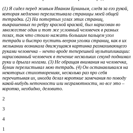
(1) Я сидел перед живым Иваном Буниным, следя за его рукой,
которая медленно перелистывала страницы моей общей
тетрадки. (2) На потертых углах этих страниц,
выкрашенных по ребру красной краской, был нарисован во
множестве один и тот же условный человечек в разных
позах, так что стоило нажать большим пальцем угол
тетради и быстро пустить веером уголки страниц, как в их
мелькании возникала движущаяся картинка размахивающего
руками человечка – нечто вроде теперешней мультипликации:
нарисованный человечек в течение нескольких секунд поднимал
руки и дрыгал ногами. (3) Не обращая внимания на человечка,
Бунин перелистывал мою тетрадь. (4) Он останавливался на
некоторых стихотворениях, несколько раз про себя
перечитывая их, иногда делал короткие замечания по поводу
какой-нибудь неточности или неграмотности, но все это –
коротко, необидно, деловито.
2
3
4
1