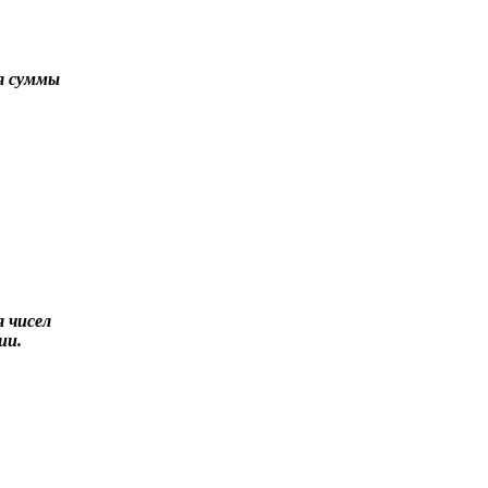
я суммы
 чисел
ии.