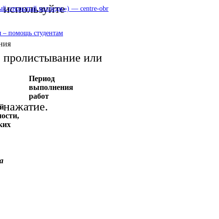
используйте
 открытый колледж») — centre-obr
 – помощь студентам
ния
пролистывание или
Период
выполнения
работ
нажатие.
й
ности,
ких
а