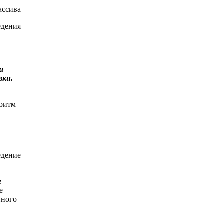
ассива
едения
а
вки.
оритм
едение
е
е
нного