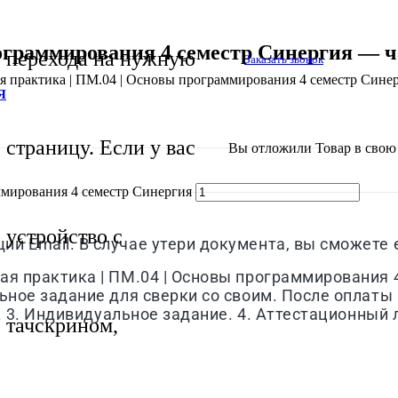
ограммирования 4 семестр Синергия — ч
перехода на нужную
Заказать звонок
я практика | ПМ.04 | Основы программирования 4 семестр Синер
Я
страницу. Если у вас
Вы отложили
Товар
в свою 
ммирования 4 семестр Синергия
устройство с
й Email. В случае утери документа, вы сможете е
ая практика | ПМ.04 | Основы программирования 4
льное задание для сверки со своим. После оплаты
р. 3. Индивидуальное задание. 4. Аттестационный 
тачскрином,