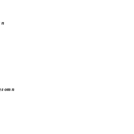
 n
ел от n