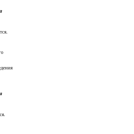
а
тся.
го
едения
а
ся.