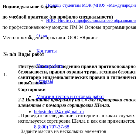
Помощь студентам МОК (ЧПОУ «Международный
Индивидуальное задание
по учебной практике (по профилю специальности)
ИПО- Институт профессионального образования
по профессиональному модулю ПМ.04 Основы программирова
О нас
Место прохождения практики: ООО «Яркие»
Контакты
№ п/п
Виды работ
Наша работа
Инструктаж по соблюдению правил противопожарно
безопасности, правил охраны труда, техники безопас
1.
санитарно-эпидемиологических правил и гигиеничес
Отзывы
нормативов.
Сортировки
Магазин тестов и готовых работ
2.1 Напишите программу на C# для сортировки списк
элементов с помощью сортировки Шелла.
helpstudent24.ru@mail.ru
- Проведите исследование в интернете: в каких случаях
используется сортировка Шелла и как она применяется.
8 (800) 707-37-68
- Задайте массив из нескольких элементов