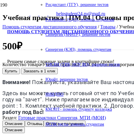
Росдистант (ТГУ), решение тестов
helpstudent24.ru@mail.ru
Учебная практика | ПМ.04 | Основы пр
Роспросвет (СДО), помощь студентам
Помощь студентам дистанционного обучения
/
Товары
/
Учебна
ПОМОЩЬ СТУДЕНТАМ ДИСТАНЦИОННОГО ОБУЧЕНИ
Синергия (МФПУ), решение тестов
500
₽
Синергия (КЭП), помощь студентам
Решаем самые сложные задачи в кратчайшие сроки!
Количество товара Учебная практика | ПМ.04 | Основы програ
ТИСБИ (ТИБ, НОУ ВО), решение тестов
Купить
Заказать в 1 клик
Юрайт, решение тестов
Внимание!
Пожалуйста, указывайте Ваш настоящи
Здесь вы можете купить готовый отчет по Учебн
НИИДПО
году на "зачет". Ниже прилагаем все индивидуа
point : 1. Комплект учебной практики. 2. Догово
КМЭПТ- помощь студенту колледжа
работу под Вас!
Раздел:
Готовые практики Синергия, МТИ (МОИ)
Описание
Отзывы
Оплата и получение
НСПК тесты- помощь студентам
Описание