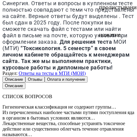
Синергия. Ответы и вопросы в купленном тесте
пролистывани
полностью совпадают с теми что представлены
на сайте. Верные ответы будут выделены . Тест
был сдан в 2025 году. После покупки вы
сможете скачать файл с тестами или найти
нажатие.
файл в письме на почте, которую указали при
оформлении заказа.
Для решения теста
МОИ
(МТИ)
“Токсикология. 5 семестр” в своем
личном кабинете обращайтесь к менеджерам
сайта. Так же мы выполняем практики,
курсовые работы и дипломные работы!
Раздел:
Ответы на тесты в МТИ (МОИ)
Описание
Отзывы
Оплата и получение
Описание
СПИСОК ВОПРОСОВ
Гигиеническая классификация не содержит группы…
Из перечисленных наиболее частыми путями поступления яда
в организм в бытовых условиях являются…
Лекарственные вещества, способные устранять токсичное
действие или существенно облегчать течение отравления
называются…