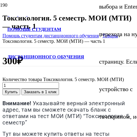
выбора и Ente
Токсикология. 5 семестр. МОИ (МТИ)
— часть 1
ПОМОЩЬ СТУДЕНТАМ
перехода на 
Помощь студентам дистанционного обучения
/
Товары
/
Токсикология. 5 семестр. МОИ (МТИ) — часть 1
ДИСТАНЦИОННОГО ОБУЧЕНИЯ
300
₽
страницу. Если
Количество товара Токсикология. 5 семестр. МОИ (МТИ)
устройство с
Купить
Заказать в 1 клик
Внимание!
Указывайте верный электронный
адрес, там вы сможете скачать бланк с
ответами на тест МОИ (МТИ) “Токсикология. 5
тачскрином, и
семестр”
Тут вы можете купить ответы на тесты