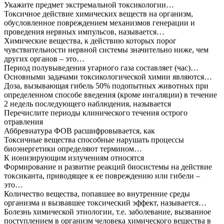
Укажите предмет экстремальной токсикологии…
Токсичное действие химических веществ на организм,
обусловленное повреждением механизмов генерации и
проведения нервных импульсов, называется…
Химические вещества, к действию которых порог
чувствительности нервной системы значительно ниже, чем
других органов – это…
Период полувыведения угарного газа составляет (час)…
Основными задачами токсикологической химии являются…
Доза, вызывающая гибель 50% подопытных животных при
определенном способе введения (кроме ингаляции) в течение
2 недель последующего наблюдения, называется
Перечислите периоды клинического течения острого
отравления
Аббревиатура ФОВ расшифровывается, как
Токсичные вещества способные нарушать процессы
биоэнергетики определяют термином…
К ионизирующим излучениям относятся
Формирование и развитие реакций биосистемы на действие
токсиканта, приводящее к ее повреждению или гибели –
это…
Количество вещества, попавшее во внутренние среды
организма и вызвавшее токсический эффект, называется…
Болезнь химической этиологии, т.е. заболевание, вызванное
поступлением в организм человека химического вещества в