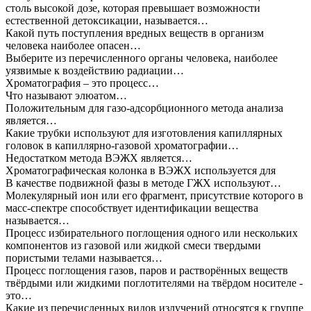
столь высокой дозе, которая превышает возможности
естественной детоксикации, называется…
Какой путь поступления вредных веществ в организм
человека наиболее опасен…
Выберите из перечисленного органы человека, наиболее
уязвимые к воздействию радиации…
Хроматография – это процесс…
Что называют элюатом…
Положительным для газо-адсорбционного метода анализа
является…
Какие трубки используют для изготовления капиллярных
головок в капиллярно-газовой хроматографии…
Недостатком метода ВЭЖХ является…
Хроматографическая колонка в ВЭЖХ используется для
В качестве подвижной фазы в методе ГЖХ используют…
Молекулярный ион или его фрагмент, присутствие которого в
масс-спектре способствует идентификации вещества
называется…
Процесс избирательного поглощения одного или нескольких
компонентов из газовой или жидкой смеси твердыми
пористыми телами называется…
Процесс поглощения газов, паров и растворённых веществ
твёрдыми или жидкими поглотителями на твёрдом носителе -
это…
Какие из перечисленных видов излучений относятся к группе