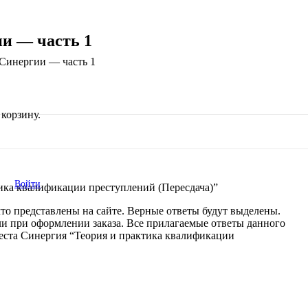
ии — часть 1
 Синергии — часть 1
корзину.
Войти
тика квалификации преступлений (Пересдача)”
что представлены на сайте. Верные ответы будут выделены.
али при оформлении заказа. Все прилагаемые ответы данного
теста Синергия “Теория и практика квалификации