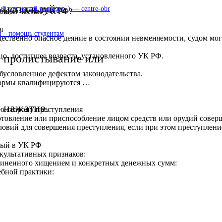
используйте
 открытый колледж») — centre-obr
Общей частью УК РФ?
я
 – помощь студентам
ственно опасное деяние в состоянии невменяемости, судом мог
о, достигшее возраста, установленного УК РФ.
пролистывание или
условленное дефектом законодательства.
нормы квалифицируются …
нажатие.
ю сторону преступления
товление или приспособление лицом средств или орудий соверш
овий для совершения преступления, если при этом преступление
ный в УК РФ
акультативных признаков:
ичиненного хищением и конкретных денежных сумм:
ебной практики: