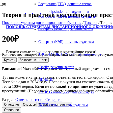
Росдистант (ТГУ), решение тестов
helpstudent24.ru@mail.ru
Теория и практика квалификации прест
Роспросвет (СДО), помощь студентам
Помощь студентам дистанционного обучения
/
Товары
/
Теория
ПОМОЩЬ СТУДЕНТАМ ДИСТАНЦИОННОГО ОБУЧЕНИ
Синергия (МФПУ), решение тестов
200
₽
Синергия (КЭП), помощь студентам
Решаем самые сложные задачи в кратчайшие сроки!
Количество товара Теория и практика квалификации преступле
ТИСБИ (ТИБ, НОУ ВО), решение тестов
Купить
Заказать в 1 клик
Юрайт, решение тестов
Внимание!
Указывайте верный электронный адрес, там вы смож
Тут вы можете купить и скачать ответы на тесты Синергия. От
НИИДПО
Тест был сдан в 2024 году. После покупки вы сможете скачать 
теста 100% верны.
Если не по какой-то причине не удается с
преступлений (Пересдача)” в своем личном кабинете обращайте
КМЭПТ- помощь студенту колледжа
Раздел:
Ответы на тесты Синергия
Описание
Отзывы
Оплата и получение
НСПК тесты- помощь студентам
Описание