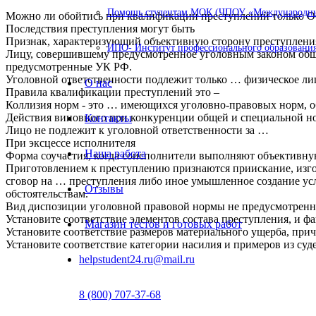
Помощь студентам МОК (ЧПОУ «Международный
Можно ли обойтись при квалификации преступлений только 
Последствия преступления могут быть
Признак, характеризующий объективную сторону преступлени
ИПО- Институт профессионального образования
Лицу, совершившему предусмотренное уголовным законом обще
предусмотренные УК РФ.
Уголовной ответственности подлежит только … физическое лиц
О нас
Правила квалификации преступлений это –
Коллизия норм - это … имеющихся уголовно-правовых норм, об
Действия виновного при конкуренции общей и специальной 
Контакты
Лицо не подлежит к уголовной ответственности за …
При эксцессе исполнителя
Наша работа
Форма соучастия, когда соисполнители выполняют объективну
Приготовлением к преступлению признаются приискание, изго
сговор на … преступления либо иное умышленное создание усл
Отзывы
обстоятельствам.
Вид диспозиции уголовной правовой нормы не предусмотрен
Установите соответствие элементов состава преступления, и ф
Магазин тестов и готовых работ
Установите соответствие размеров материального ущерба, пр
Установите соответствие категории насилия и примеров из суд
helpstudent24.ru@mail.ru
8 (800) 707-37-68