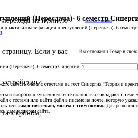
уплений (Пересдача)- 6 семестр Синерг
перехода на нужную
Заказать звонок
 и практика квалификации преступлений (Пересдача)- 6 семестр
Я
страницу. Если у вас
Вы отложили
Товар
в свою 
ний (Пересдача)- 6 семестр Синергии
устройство с
ете скачать бланк с ответами на тест Синергия “Теория и прак
веты и вопросы в купленном тесте полностью совпадают с теми 
файл с тестами или найти файл в письме на почте, которую указ
дать тест самостоятельно, можем с этим помоч
ь. Для решения 
сь к менеджерам сайта.
тачскрином,