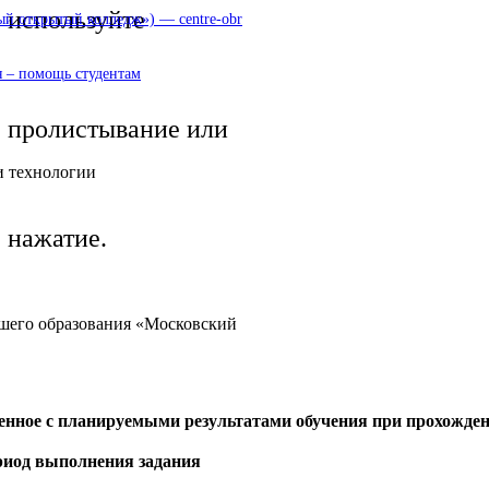
используйте
 открытый колледж») — centre-obr
 – помощь студентам
пролистывание или
и технологии
нажатие.
сшего образования «Московский
сенное с планируемыми результатами обучения при прохожде
риод выполнения задания