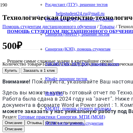
Росдистант (ТГУ), решение тестов
helpstudent24.ru@mail.ru
Технологическая (проектно-технологич
Роспросвет (СДО), помощь студентам
Помощь студентам дистанционного обучения
/
Товары
/
Технол
ПОМОЩЬ СТУДЕНТАМ ДИСТАНЦИОННОГО ОБУЧЕНИ
Синергия (МФПУ), решение тестов
500
₽
Синергия (КЭП), помощь студентам
Решаем самые сложные задачи в кратчайшие сроки!
Количество товара Технологическая (проектно-технологическая
ТИСБИ (ТИБ, НОУ ВО), решение тестов
Купить
Заказать в 1 клик
Юрайт, решение тестов
Внимание!
Пожалуйста, указывайте Ваш настоящи
Здесь вы можете купить готовый отчет по Техно
НИИДПО
Работа была сдана в 2024 году на "зачет". Ниже
документа в формате Word и Power point : 1. Ко
КМЭПТ- помощь студенту колледжа
можете заказать у нас уникальную работу под В
Раздел:
Готовые практики Синергия, МТИ (МОИ)
Описание
Отзывы
Оплата и получение
НСПК тесты- помощь студентам
Описание