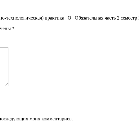
но-технологическая) практика | О | Обязательная часть 2 семес
ечены
*
ля последующих моих комментариев.