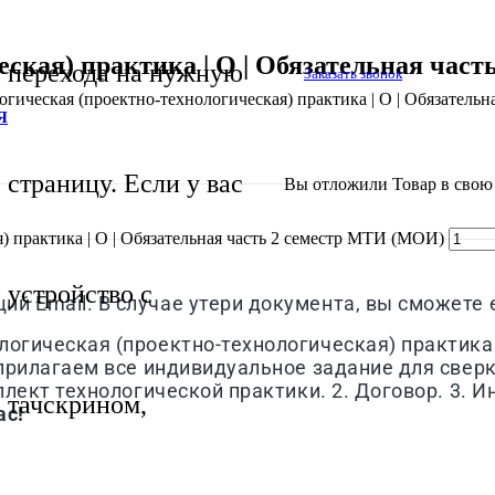
еская) практика | О | Обязательная час
перехода на нужную
Заказать звонок
огическая (проектно-технологическая) практика | О | Обязатель
Я
страницу. Если у вас
Вы отложили
Товар
в свою 
) практика | О | Обязательная часть 2 семестр МТИ (МОИ)
устройство с
й Email. В случае утери документа, вы сможете е
логическая (проектно-технологическая) практика 
 прилагаем все индивидуальное задание для сверк
мплект технологической практики. 2. Договор. 3. 
тачскрином,
ас!