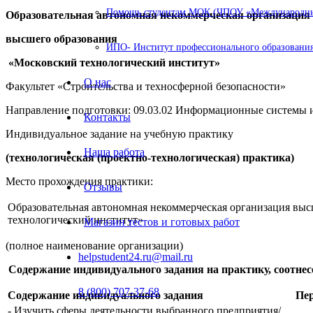
Помощь студентам МОК (ЧПОУ «Международный
Образовательная автономная некоммерческая организация
высшего образования
ИПО- Институт профессионального образования
«Московский технологический институт»
О нас
Факультет «Строительства и техносферной безопасности»
Направление подготовки: 09.03.02 Информационные системы 
Контакты
Индивидуальное задание на учебную практику
Наша работа
(технологическая (проектно-технологическая) практика)
Место прохождения практики:
Отзывы
Образовательная автономная некоммерческая организация вы
технологический институт»
Магазин тестов и готовых работ
(полное наименование организации)
helpstudent24.ru@mail.ru
Содержание индивидуального задания на практику, соотне
8 (800) 707-37-68
Содержание индивидуального задания
Пе
- Изучить сферы деятельности выбранного предприятия/