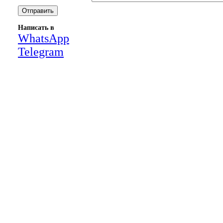
Написать в
WhatsApp
Telegram
Close
this
module
НАША КОМПАНИЯ РАБОТАЕТ НА
РЕЗУЛЬТАТ, СВЯЖИТЕСЬ С НАМИ И
УБЕДИТЕСЬ САМИ
Для более оперативной связи