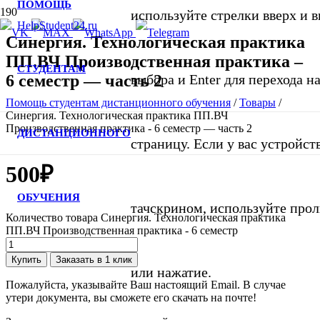
ПОМОЩЬ
используйте стрелки вверх и в
Синергия. Технологическая практика
ПП.ВЧ Производственная практика –
СТУДЕНТАМ
6 семестр — часть 2
выбора и Enter для перехода 
Помощь студентам дистанционного обучения
/
Товары
/
Синергия. Технологическая практика ПП.ВЧ
Производственная практика - 6 семестр — часть 2
ДИСТАНЦИОННОГО
страницу. Если у вас устройст
500
₽
ОБУЧЕНИЯ
тачскрином, используйте про
Количество товара Синергия. Технологическая практика
ПП.ВЧ Производственная практика - 6 семестр
Купить
Заказать в 1 клик
или нажатие.
Пожалуйста, указывайте Ваш настоящий Email. В случае
утери документа, вы сможете его скачать на почте!