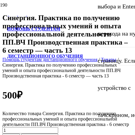
выбора и Ente
Синергия. Практика по получению
профессиональных умений и опыта
ПОМОЩЬ СТУДЕНТАМ
профессиональной деятельности
перехода на 
ПП.ВЧ Производственная практика –
6 семестр — часть 13
ДИСТАНЦИОННОГО ОБУЧЕНИЯ
Помощь студентам дистанционного обучения
/
Товары
/
страницу. Если
Синергия. Практика по получению профессиональных
умений и опыта профессиональной деятельности ПП.ВЧ
Производственная практика - 6 семестр — часть 13
устройство с
500
₽
Количество товара Синергия. Практика по получению
тачскрином, и
профессиональных умений и опыта профессиональной
деятельности ПП.ВЧ Производственная практика - 6 семестр