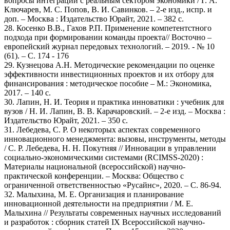
вопросы интеграции с реальным сектором экономики / Г. А.
Ключарев, М. С. Попов, В. И. Савинков. – 2-е изд., испр. и
доп. – Москва : Издательство Юрайт, 2021. – 382 с.
28. Косенко В.В., Гахов Р.П. Применение компетентстного
подхода при формировании команды проекта// Восточно –
европейский журнал передовых технологий. – 2019. - № 10
(61). – С. 174 - 176
29. Кузнецова А.Н. Методические рекомендации по оценке
эффективности инвестиционных проектов и их отбору для
финансирования : методическое пособие – М.: Экономика,
2017. – 140 с.
30. Лапин, Н. И. Теория и практика инноватики : учебник для
вузов / Н. И. Лапин, В. В. Карачаровский. – 2-е изд. – Москва :
Издательство Юрайт, 2021. – 350 с.
31. Лебедева, С. Р. О некоторых аспектах современного
инновационного менеджмента: вызовы, инструменты, методы
/ С. Р. Лебедева, Н. Н. Покутняя // Инновации в управлении
социально-экономическими системами (RCIMSS-2020) :
Материалы национальной (всероссийской) научно-
практической конференции. – Москва: Общество с
ограниченной ответственностью «Русайнс», 2020. – С. 86-94.
32. Малыхина, М. Е. Организация и планирование
инновационной деятельности на предприятии / М. Е.
Малыхина // Результаты современных научных исследований
и разработок : сборник статей IX Всероссийской научно-