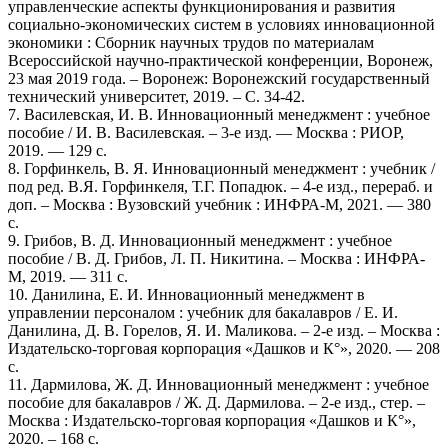
управленческие аспекты функционирования и развития
социально-экономических систем в условиях инновационной
экономики : Сборник научных трудов по материалам
Всероссийской научно-практической конференции, Воронеж,
23 мая 2019 года. – Воронеж: Воронежский государственный
технический университет, 2019. – С. 34-42.
7. Василевская, И. В. Инновационный менеджмент : учебное
пособие / И. В. Василевская. – 3-e изд. — Москва : РИОР,
2019. — 129 с.
8. Горфинкель, В. Я. Инновационный менеджмент : учебник /
под ред. В.Я. Горфинкеля, Т.Г. Попадюк. – 4-е изд., перераб. и
доп. – Москва : Вузовский учебник : ИНФРА-М, 2021. — 380
с.
9. Грибов, В. Д. Инновационный менеджмент : учебное
пособие / В. Д. Грибов, Л. П. Никитина. – Москва : ИНФРА-
М, 2019. — 311 с.
10. Данилина, Е. И. Инновационный менеджмент в
управлении персоналом : учебник для бакалавров / Е. И.
Данилина, Д. В. Горелов, Я. И. Маликова. – 2-е изд. – Москва :
Издательско-торговая корпорация «Дашков и К°», 2020. — 208
с.
11. Дармилова, Ж. Д. Инновационный менеджмент : учебное
пособие для бакалавров / Ж. Д. Дармилова. – 2-е изд., стер. –
Москва : Издательско-торговая корпорация «Дашков и К°»,
2020. – 168 с.