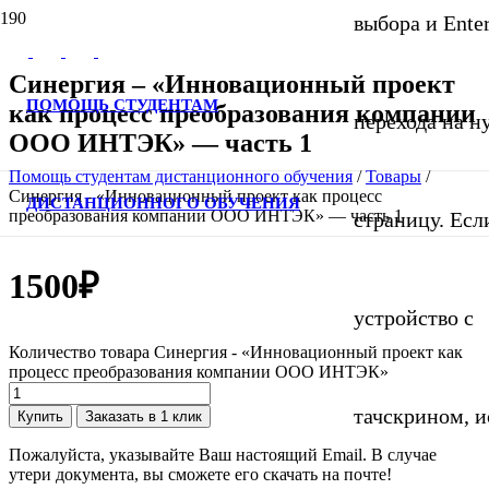
выбора и Ente
Синергия – «Инновационный проект
ПОМОЩЬ СТУДЕНТАМ
как процесс преобразования компании
перехода на 
ООО ИНТЭК» — часть 1
Помощь студентам дистанционного обучения
/
Товары
/
Синергия - «Инновационный проект как процесс
ДИСТАНЦИОННОГО ОБУЧЕНИЯ
преобразования компании ООО ИНТЭК» — часть 1
страницу. Если
1500
₽
устройство с
Количество товара Синергия - «Инновационный проект как
процесс преобразования компании ООО ИНТЭК»
тачскрином, и
Купить
Заказать в 1 клик
Пожалуйста, указывайте Ваш настоящий Email. В случае
утери документа, вы сможете его скачать на почте!