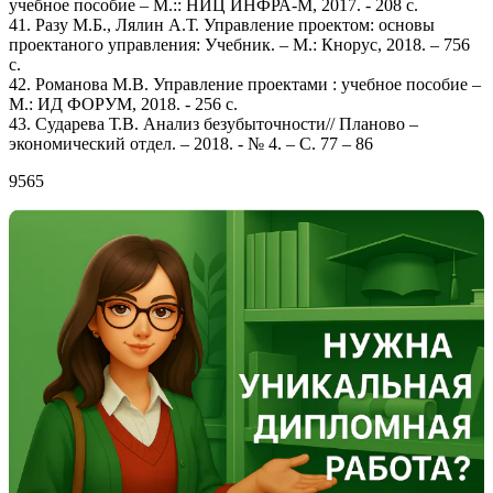
учебное пособие – М.:: НИЦ ИНФРА-М, 2017. - 208 c.
41. Разу М.Б., Лялин А.Т. Управление проектом: основы
проектаного управления: Учебник. – М.: Кнорус, 2018. – 756
с.
42. Романова М.В. Управление проектами : учебное пособие –
М.: ИД ФОРУМ, 2018. - 256 c.
43. Сударева Т.В. Анализ безубыточности// Планово –
экономический отдел. – 2018. - № 4. – С. 77 – 86
9565