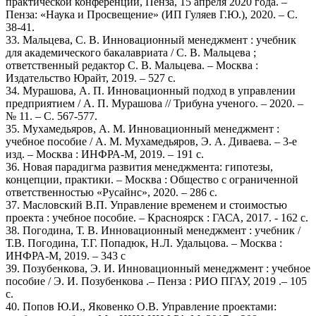
практической конференции, Пенза, 15 апреля 2020 года. –
Пенза: «Наука и Просвещение» (ИП Гуляев Г.Ю.), 2020. – С.
38-41.
33. Мальцева, С. В. Инновационный менеджмент : учебник
для академического бакалавриата / С. В. Мальцева ;
ответственный редактор С. В. Мальцева. – Москва :
Издательство Юрайт, 2019. – 527 с.
34. Мурашова, А. П. Инновационный подход в управлении
предприятием / А. П. Мурашова // Трибуна ученого. – 2020. –
№ 11. – С. 567-577.
35. Мухамедьяров, А. М. Инновационный менеджмент :
учебное пособие / А. М. Мухамедьяров, Э. А. Диваева. – 3-е
изд. – Москва : ИНФРА-М, 2019. – 191 с.
36. Новая парадигма развития менеджмента: гипотезы,
концепции, практики. – Москва : Общество с ограниченной
ответственностью «Русайнс», 2020. – 286 с.
37. Масловский В.П. Управление временем и стоимостью
проекта : учебное пособие. – Красноярск : ГАСА, 2017. - 162 с.
38. Погодина, Т. В. Инновационный менеджмент : учебник /
Т.В. Погодина, Т.Г. Попадюк, Н.Л. Удальцова. – Москва :
ИНФРА-М, 2019. – 343 с
39. Позубенкова, Э. И. Инновационный менеджмент : учебное
пособие / Э. И. Позубенкова .– Пенза : РИО ПГАУ, 2019 .– 105
с.
40. Попов Ю.И., Яковенко О.В. Управление проектами: