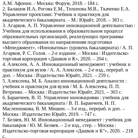
А.М. Афонин. - Москва: Форум, 2018. - 184 c.
2. Балашов И.А, Рогова Е.М., Тихонова М.В., Ткаченко Е.А.
Управление проектами: Учебник и практикум для
академического бакалавриата. – М.: Юрайт, 2018. – 383 с.
3. Агарков, А. П. Управление инновационной деятельностью :
Учебник для использования в образовательном процессе
образовательных организаций, реализующих программы
высшего образования по направлениям подготовки
«Менеджмент», «Инноватика» (уровень бакалавриата) / А. П.
Агарков, Р. С. Голов. – 2-е издание. – Москва : Издательско-
торговая корпорация «Дашков и К», 2020. – 204 с.
4. Алексеев, А. А. Инновационный менеджмент : учебник и
практикум для вузов / А. А. Алексеев. – 2-е изд., перераб. и
доп. – Москва : Издательство Юрайт, 2021. – 259 с.
5. Алексеева, М. Б. Анализ инновационной деятельности :
учебник и практикум для вузов / М. Б. Алексеева, П. П.
Ветренко. – Москва : Издательство Юрайт, 2021. – 303 с.
6. Баранчеев, В. П. Управление инновациями : учебник для
академического бакалавриата / В. П. Баранчеев, Н. П.
Масленникова, В. М. Мишин. – 3-е изд., перераб. и доп. –
Москва : Издательство Юрайт, 2019. – 747 с.
7. Беляев, Ю. М. Инновационный менеджмент : учебник для
бакалавров / Ю. М. Беляев. – 2-е изд., стер. – Москва :
Издательско-торговая корпорация «Дашков и К°», 2020. – 218
с.