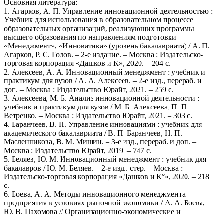
Основная литература:
1. Агарков, А. П. Управление инновационной деятельностью :
Учебник для использования в образовательном процессе
образовательных организаций, реализующих программы
высшего образования по направлениям подготовки
«Менеджмент», «Инноватика» (уровень бакалавриата) / А. П.
Агарков, Р. С. Голов. – 2-е издание. – Москва : Издательско-
торговая корпорация «Дашков и К», 2020. – 204 с.
2. Алексеев, А. А. Инновационный менеджмент : учебник и
практикум для вузов / А. А. Алексеев. – 2-е изд., перераб. и
доп. – Москва : Издательство Юрайт, 2021. – 259 с.
3. Алексеева, М. Б. Анализ инновационной деятельности :
учебник и практикум для вузов / М. Б. Алексеева, П. П.
Ветренко. – Москва : Издательство Юрайт, 2021. – 303 с.
4. Баранчеев, В. П. Управление инновациями : учебник для
академического бакалавриата / В. П. Баранчеев, Н. П.
Масленникова, В. М. Мишин. – 3-е изд., перераб. и доп. –
Москва : Издательство Юрайт, 2019. – 747 с.
5. Беляев, Ю. М. Инновационный менеджмент : учебник для
бакалавров / Ю. М. Беляев. – 2-е изд., стер. – Москва :
Издательско-торговая корпорация «Дашков и К°», 2020. – 218
с.
6. Боева, А. А. Методы инновационного менеджмента
предприятия в условиях рыночной экономики / А. А. Боева,
Ю. В. Пахомова // Организационно-экономические и