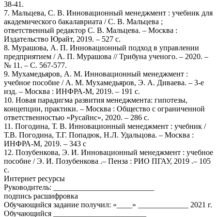
38-41.
7. Мальцева, С. В. Инновационный менеджмент : учебник для
академического бакалавриата / С. В. Мальцева ;
ответственный редактор С. В. Мальцева. – Москва :
Издательство Юрайт, 2019. – 527 с.
8. Мурашова, А. П. Инновационный подход в управлении
предприятием / А. П. Мурашова // Трибуна ученого. – 2020. –
№ 11. – С. 567-577.
9. Мухамедьяров, А. М. Инновационный менеджмент :
учебное пособие / А. М. Мухамедьяров, Э. А. Диваева. – 3-е
изд. – Москва : ИНФРА-М, 2019. – 191 с.
10. Новая парадигма развития менеджмента: гипотезы,
концепции, практики. – Москва : Общество с ограниченной
ответственностью «Русайнс», 2020. – 286 с.
11. Погодина, Т. В. Инновационный менеджмент : учебник /
Т.В. Погодина, Т.Г. Попадюк, Н.Л. Удальцова. – Москва :
ИНФРА-М, 2019. – 343 с
12. Позубенкова, Э. И. Инновационный менеджмент : учебное
пособие / Э. И. Позубенкова .– Пенза : РИО ПГАУ, 2019 .– 105
с.
Интернет ресурсы
Руководитель: __________________________
подпись расшифровка
Обучающийся задание получил: «____» _____________ 2021 г.
Обучающийся ________________________