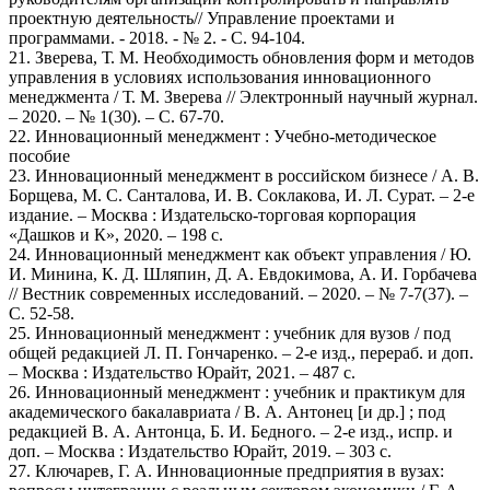
проектную деятельность// Управление проектами и
программами. - 2018. - № 2. - С. 94-104.
21. Зверева, Т. М. Необходимость обновления форм и методов
управления в условиях использования инновационного
менеджмента / Т. М. Зверева // Электронный научный журнал.
– 2020. – № 1(30). – С. 67-70.
22. Инновационный менеджмент : Учебно-методическое
пособие
23. Инновационный менеджмент в российском бизнесе / А. В.
Борщева, М. С. Санталова, И. В. Соклакова, И. Л. Сурат. – 2-е
издание. – Москва : Издательско-торговая корпорация
«Дашков и К», 2020. – 198 с.
24. Инновационный менеджмент как объект управления / Ю.
И. Минина, К. Д. Шляпин, Д. А. Евдокимова, А. И. Горбачева
// Вестник современных исследований. – 2020. – № 7-7(37). –
С. 52-58.
25. Инновационный менеджмент : учебник для вузов / под
общей редакцией Л. П. Гончаренко. – 2-е изд., перераб. и доп.
– Москва : Издательство Юрайт, 2021. – 487 с.
26. Инновационный менеджмент : учебник и практикум для
академического бакалавриата / В. А. Антонец [и др.] ; под
редакцией В. А. Антонца, Б. И. Бедного. – 2-е изд., испр. и
доп. – Москва : Издательство Юрайт, 2019. – 303 с.
27. Ключарев, Г. А. Инновационные предприятия в вузах: