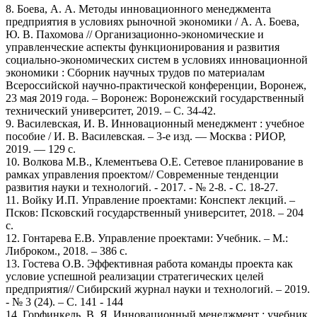
8. Боева, А. А. Методы инновационного менеджмента
предприятия в условиях рыночной экономики / А. А. Боева,
Ю. В. Пахомова // Организационно-экономические и
управленческие аспекты функционирования и развития
социально-экономических систем в условиях инновационной
экономики : Сборник научных трудов по материалам
Всероссийской научно-практической конференции, Воронеж,
23 мая 2019 года. – Воронеж: Воронежский государственный
технический университет, 2019. – С. 34-42.
9. Василевская, И. В. Инновационный менеджмент : учебное
пособие / И. В. Василевская. – 3-e изд. — Москва : РИОР,
2019. — 129 с.
10. Волкова М.В., Клементьева О.Е. Сетевое планирование в
рамках управления проектом// Современные тенденции
развития науки и технологий. - 2017. - № 2-8. - С. 18-27.
11. Войку И.П. Управление проектами: Конспект лекций. –
Псков: Псковский государственный университет, 2018. – 204
с.
12. Гонтарева Е.В. Управление проектами: Учебник. – М.:
Либроком., 2018. – 386 с.
13. Гостева О.В. Эффективная работа команды проекта как
условие успешной реализации стратегических целей
предприятия// Сибирский журнал науки и технологий. – 2019.
- № 3 (24). – С. 141 - 144
14. Горфинкель, В. Я. Инновационный менеджмент : учебник