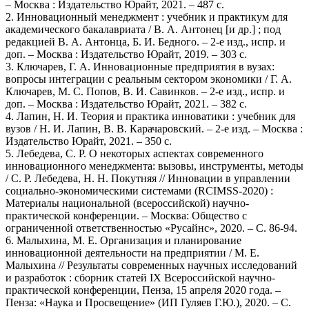
– Москва : Издательство Юрайт, 2021. – 487 с.
2. Инновационный менеджмент : учебник и практикум для
академического бакалавриата / В. А. Антонец [и др.] ; под
редакцией В. А. Антонца, Б. И. Бедного. – 2-е изд., испр. и
доп. – Москва : Издательство Юрайт, 2019. – 303 с.
3. Ключарев, Г. А. Инновационные предприятия в вузах:
вопросы интеграции с реальным сектором экономики / Г. А.
Ключарев, М. С. Попов, В. И. Савинков. – 2-е изд., испр. и
доп. – Москва : Издательство Юрайт, 2021. – 382 с.
4. Лапин, Н. И. Теория и практика инноватики : учебник для
вузов / Н. И. Лапин, В. В. Карачаровский. – 2-е изд. – Москва :
Издательство Юрайт, 2021. – 350 с.
5. Лебедева, С. Р. О некоторых аспектах современного
инновационного менеджмента: вызовы, инструменты, методы
/ С. Р. Лебедева, Н. Н. Покутняя // Инновации в управлении
социально-экономическими системами (RCIMSS-2020) :
Материалы национальной (всероссийской) научно-
практической конференции. – Москва: Общество с
ограниченной ответственностью «Русайнс», 2020. – С. 86-94.
6. Малыхина, М. Е. Организация и планирование
инновационной деятельности на предприятии / М. Е.
Малыхина // Результаты современных научных исследований
и разработок : сборник статей IX Всероссийской научно-
практической конференции, Пенза, 15 апреля 2020 года. –
Пенза: «Наука и Просвещение» (ИП Гуляев Г.Ю.), 2020. – С.