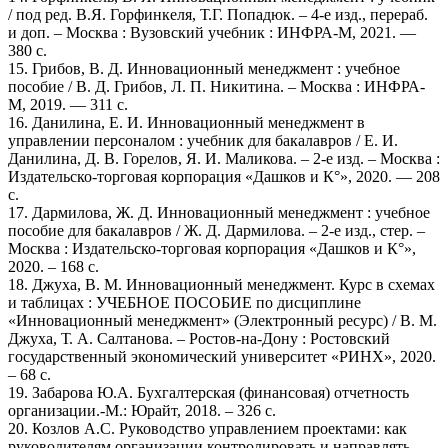
/ под ред. В.Я. Горфинкеля, Т.Г. Попадюк. – 4-е изд., перераб.
и доп. – Москва : Вузовский учебник : ИНФРА-М, 2021. —
380 с.
15. Грибов, В. Д. Инновационный менеджмент : учебное
пособие / В. Д. Грибов, Л. П. Никитина. – Москва : ИНФРА-
М, 2019. — 311 с.
16. Данилина, Е. И. Инновационный менеджмент в
управлении персоналом : учебник для бакалавров / Е. И.
Данилина, Д. В. Горелов, Я. И. Маликова. – 2-е изд. – Москва :
Издательско-торговая корпорация «Дашков и К°», 2020. — 208
с.
17. Дармилова, Ж. Д. Инновационный менеджмент : учебное
пособие для бакалавров / Ж. Д. Дармилова. – 2-е изд., стер. –
Москва : Издательско-торговая корпорация «Дашков и К°»,
2020. – 168 с.
18. Джуха, В. М. Инновационный менеджмент. Курс в схемах
и таблицах : УЧЕБНОЕ ПОСОБИЕ по дисциплине
«Инновационный менеджмент» (Электронный ресурс) / В. М.
Джуха, Т. А. Салтанова. – Ростов-на-Дону : Ростовский
государственный экономический университет «РИНХ», 2020.
– 68 с.
19. Забарова Ю.А. Бухгалтерская (финансовая) отчетность
организации.-М.: Юрайт, 2018. – 326 с.
20. Козлов А.С. Руководство управлением проектами: как
руководителям организации контролировать и направлять