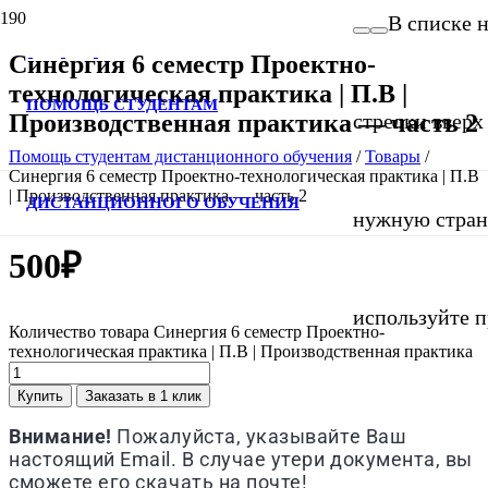
В списке 
Синергия 6 семестр Проектно-
технологическая практика | П.В |
ПОМОЩЬ СТУДЕНТАМ
Производственная практика — часть 2
стрелки вверх 
Помощь студентам дистанционного обучения
/
Товары
/
Синергия 6 семестр Проектно-технологическая практика | П.В
| Производственная практика — часть 2
ДИСТАНЦИОННОГО ОБУЧЕНИЯ
нужную страни
500
₽
используйте п
Количество товара Синергия 6 семестр Проектно-
технологическая практика | П.В | Производственная практика
Купить
Заказать в 1 клик
Внимание!
Пожалуйста, указывайте Ваш
настоящий Email. В случае утери документа, вы
сможете его скачать на почте!