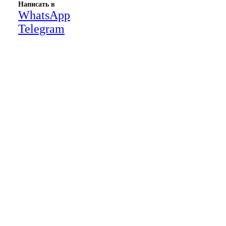
Написать в
WhatsApp
Telegram
Close
this
module
НАША КОМПАНИЯ РАБОТАЕТ НА
РЕЗУЛЬТАТ, СВЯЖИТЕСЬ С НАМИ И
УБЕДИТЕСЬ САМИ
Для более оперативной связи
предлагаем вести общение по
WhatsApp
или
Telegram