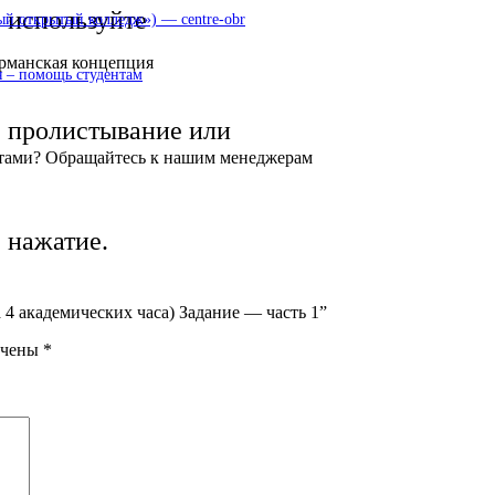
используйте
 открытый колледж») — centre-obr
орманская концепция
 – помощь студентам
пролистывание или
нажатие.
а 4 академических часа) Задание — часть 1”
ечены
*