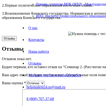
Помощь студентам МОК (ЧПОУ «Международный
2.Первые политические образования восточных славян.
3.Возникновение Киевского государства. Норманская и антин
ИПО- Институт профессионального образования
образования Киевского государства.
О нас
Отзывы
Контакты
Отзывы
Наша работа
Отзывов пока нет.
Отзывы
Будьте первым, кто оставил отзыв на “Семинар 2. (Рассчитан н
Ваш адрес email не будет опубликован.
Обязательные поля пом
Магазин тестов и готовых работ
Ваша оценка
*
helpstudent24.ru@mail.ru
8 (800) 707-37-68