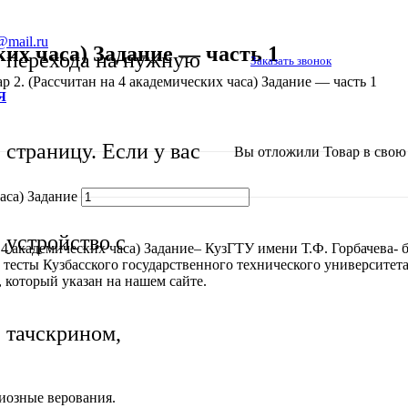
@mail.ru
ких часа) Задание — часть 1
перехода на нужную
Заказать звонок
р 2. (Рассчитан на 4 академических часа) Задание — часть 1
Я
страницу. Если у вас
Вы отложили
Товар
в свою 
аса) Задание
устройство с
а 4 академических часа) Задание– КузГТУ имени Т.Ф. Горбачева-
и тесты
Кузбасского государственного технического университета
 который указан на нашем сайте.
тачскрином,
гиозные верования.