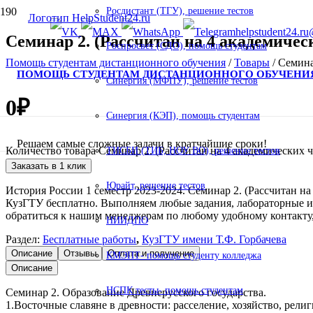
Росдистант (ТГУ), решение тестов
helpstudent24.ru
Семинар 2. (Рассчитан на 4 академичес
Роспросвет (СДО), помощь студентам
Помощь студентам дистанционного обучения
/
Товары
/
Семина
ПОМОЩЬ СТУДЕНТАМ ДИСТАНЦИОННОГО ОБУЧЕНИ
Синергия (МФПУ), решение тестов
0
₽
Синергия (КЭП), помощь студентам
Решаем самые сложные задачи в кратчайшие сроки!
Количество товара Семинар 2. (Рассчитан на 4 академических ч
ТИСБИ (ТИБ, НОУ ВО), решение тестов
Заказать в 1 клик
Юрайт, решение тестов
История России 1 семестр 2023-2024. Семинар 2. (Рассчитан н
КузГТУ бесплатно. Выполняем любые задания, лабораторные 
обратиться к нашим менеджерам по любому удобному контакту,
НИИДПО
Раздел:
Бесплатные работы
,
КузГТУ имени Т.Ф. Горбачева
Описание
Отзывы
Оплата и получение
КМЭПТ- помощь студенту колледжа
Описание
НСПК тесты- помощь студентам
Семинар 2. Образование Древнерусского государства.
1.Восточные славяне в древности: расселение, хозяйство, рели