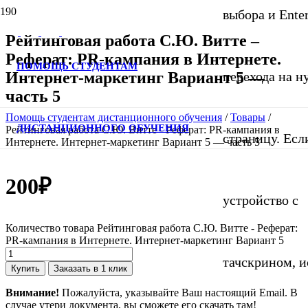
выбора и Ente
Рейтинговая работа С.Ю. Витте –
Реферат: PR-кампания в Интернете.
ПОМОЩЬ СТУДЕНТАМ
Интернет-маркетинг Вариант 5 —
перехода на 
часть 5
Помощь студентам дистанционного обучения
/
Товары
/
ДИСТАНЦИОННОГО ОБУЧЕНИЯ
Рейтинговая работа С.Ю. Витте - Реферат: PR-кампания в
страницу. Если
Интернете. Интернет-маркетинг Вариант 5 — часть 5
200
₽
устройство с
Количество товара Рейтинговая работа С.Ю. Витте - Реферат:
PR-кампания в Интернете. Интернет-маркетинг Вариант 5
тачскрином, и
Купить
Заказать в 1 клик
Внимание!
Пожалуйста, указывайте Ваш настоящий Email. В
случае утери документа, вы сможете его скачать там!