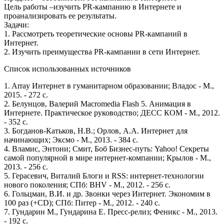
Цель работы –изучить PR-кампанию в Интернете и
проанализировать ее результаты.
Задачи:
1. Рассмотреть теоретические основы PR-кампаний в
Интернет.
2. Изучить преимущества PR-кампании в сети Интернет.
Список использованных источников
1. Array Интернет в гуманитарном образовании; Владос - М.,
2015. - 272 c.
2. Белунцов, Валерий Macromedia Flash 5. Анимация в
Интернете. Практическое руководство; ДЕСС КОМ - М., 2012.
- 352 c.
3. Богданов-Катьков, Н.В.; Орлов, А.А. Интернет для
начинающих; Эксмо - М., 2013. - 384 c.
4. Вламис, Энтони; Смит, Боб Бизнес-путь: Yahoo! Секреты
самой популярной в мире интернет-компании; Крылов - М.,
2013. - 256 c.
5. Герасевич, Виталий Блоги и RSS: интернет-технологии
нового поколения; СПб: BHV - М., 2012. - 256 c.
6. Гольцман, В.И. и др. Звонки через Интернет. Экономим в
100 раз (+CD); СПб: Питер - М., 2012. - 240 c.
7. Гундарин М., Гундарина Е. Пресс-релиз; Феникс - М., 2013.
- 192 c.