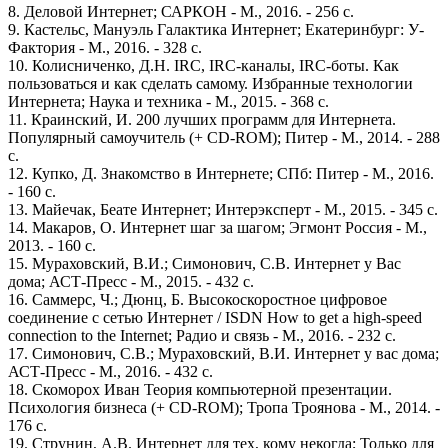
8. Деловой Интернет; САРКОН - М., 2016. - 256 c.
9. Кастельс, Мануэль Галактика Интернет; Екатеринбург: У-
Фактория - М., 2016. - 328 c.
10. Колисниченко, Д.Н. IRC, IRC-каналы, IRC-боты. Как
пользоваться и как сделать самому. Избранные технологии
Интернета; Наука и техника - М., 2015. - 368 c.
11. Краинский, И. 200 лучших программ для Интернета.
Популярный самоучитель (+ CD-ROM); Питер - М., 2014. - 288
c.
12. Купко, Д. Знакомство в Интернете; СПб: Питер - М., 2016.
- 160 c.
13. Майечак, Беате Интернет; Интерэксперт - М., 2015. - 345 c.
14. Макаров, О. Интернет шаг за шагом; Эгмонт Россия - М.,
2013. - 160 c.
15. Мураховский, В.И.; Симонович, С.В. Интернет у Вас
дома; АСТ-Пресс - М., 2015. - 432 c.
16. Саммерс, Ч.; Дюнц, Б. Высокоскоростное цифровое
соединение с сетью Интернет / ISDN How to get a high-speed
connection to the Internet; Радио и связь - М., 2016. - 232 c.
17. Симонович, С.В.; Мураховский, В.И. Интернет у вас дома;
АСТ-Пресс - М., 2016. - 432 c.
18. Скоморох Иван Теория компьютерной презентации.
Психология бизнеса (+ CD-ROM); Тропа Троянова - М., 2014. -
176 c.
19. Струнин, А.В. Интернет для тех, кому некогда; Только для