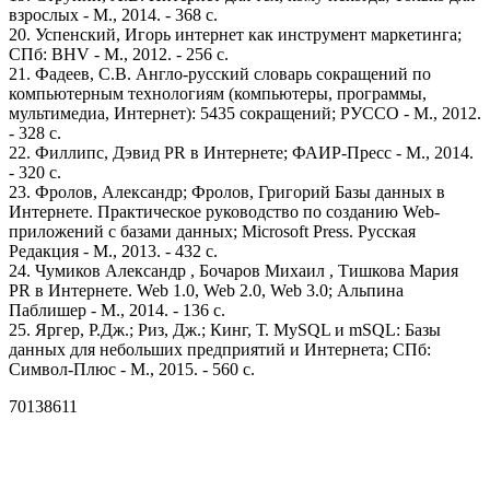
взрослых - М., 2014. - 368 c.
20. Успенский, Игорь интернет как инструмент маркетинга;
СПб: BHV - М., 2012. - 256 c.
21. Фадеев, С.В. Англо-русский словарь сокращений по
компьютерным технологиям (компьютеры, программы,
мультимедиа, Интернет): 5435 сокращений; РУССО - М., 2012.
- 328 c.
22. Филлипс, Дэвид PR в Интернете; ФАИР-Пресс - М., 2014.
- 320 c.
23. Фролов, Александр; Фролов, Григорий Базы данных в
Интернете. Практическое руководство по созданию Web-
приложений с базами данных; Microsoft Press. Русская
Редакция - М., 2013. - 432 c.
24. Чумиков Александр , Бочаров Михаил , Тишкова Мария
PR в Интернете. Web 1.0, Web 2.0, Web 3.0; Альпина
Паблишер - М., 2014. - 136 c.
25. Яргер, Р.Дж.; Риз, Дж.; Кинг, Т. MySQL и mSQL: Базы
данных для небольших предприятий и Интернета; СПб:
Символ-Плюс - М., 2015. - 560 c.
70138611