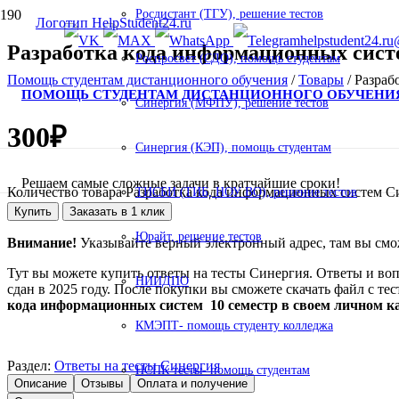
Росдистант (ТГУ), решение тестов
helpstudent24.ru
Разработка кода информационных систе
Роспросвет (СДО), помощь студентам
Помощь студентам дистанционного обучения
/
Товары
/
Разраб
ПОМОЩЬ СТУДЕНТАМ ДИСТАНЦИОННОГО ОБУЧЕНИ
Синергия (МФПУ), решение тестов
300
₽
Синергия (КЭП), помощь студентам
Решаем самые сложные задачи в кратчайшие сроки!
Количество товара Разработка кода информационных систем С
ТИСБИ (ТИБ, НОУ ВО), решение тестов
Купить
Заказать в 1 клик
Юрайт, решение тестов
Внимание!
Указывайте верный электронный адрес, там вы смож
Тут вы можете купить ответы на тесты Синергия. Ответы и воп
НИИДПО
сдан в 2025 году. После покупки вы сможете скачать файл с те
кода информационных систем 10 семестр в своем личном к
КМЭПТ- помощь студенту колледжа
Раздел:
Ответы на тесты Синергия
НСПК тесты- помощь студентам
Описание
Отзывы
Оплата и получение