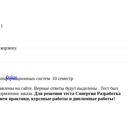
 1
корзину.
Войти
а информационных систем 10 семестр
авлены на сайте. Верные ответы будут выделены . Тест был
формлении заказа.
Для решения теста Синергия Разработка
няем практики, курсовые работы и дипломные работы!