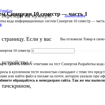
@mail.ru
м Синергия 10 семестр — часть 1
перехода на нужную
Заказать звонок
отка кода информационных систем Синергия 10 семестр — часть
Я
страницу. Если у вас
Вы отложили
Товар
в свою 
инергия 10 семестр
устройство с
ете скачать бланк с ответами на тест Синергия Разработка код
росы в купленном тесте полностью совпадают с теми что предст
стами или найти файл в письме на почте, которую указали при о
абинете обращайтесь к менеджерам сайта. Так же мы выпол
тачскрином,