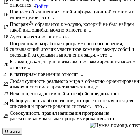
15
относится ...
Войти
Процесс объединения частей информационной системы в
16
единое целое - это ...
Программа обращается к модулю, который не был найден -
17
такой вид ошибки можно отнести к ...
18
Аутсорс-тестирование - это...
Посредник в разработке программного обеспечения,
19
связывающий других участников команды между собой и
следящий за сроками выполнения задач, - это ...
К командно-сценарным языкам программирования можно
20
отнести ...
21
К паттернам поведения относят ...
Любая сущность реального мира в объектно-ориентирован
22
языках и системах представляется в виде ...
23
Неверно, что адаптивный интерфейс предполагает ...
Набор условных обозначений, которые используются для
24
описания и проектирования системы, - это ...
Совокупность правил написания программ на
25
рассматриваемом языке программирования - это ...
Отзывы