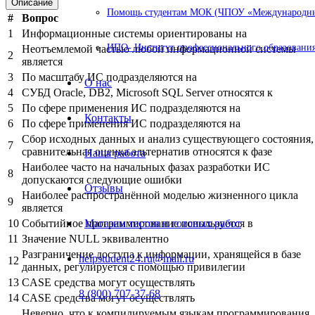
Описание
Помощь студентам МОК (ЧПОУ «Международный
#
Вопрос
1
Информационные системы ориентированы на
ИПО- Институт профессионального образования
Неотъемлемой частью любой информационной системы
2
является
3
По масштабу ИС подразделяются на
О нас
4
СУБД Oracle, DB2, Microsoft SQL Server относятся к
5
По сфере применения ИС подразделяются на
Контакты
6
По сфере применения ИС подразделяются на
Сбор исходных данных и анализ существующего состояния,
7
сравнительная оценка альтернатив относятся к фазе
Наша работа
Наиболее часто на начальных фазах разработки ИС
8
допускаются следующие ошибки
Отзывы
Наиболее распространённой моделью жизненного цикла
9
является
10
Событийное программирование используется в
Магазин тестов и готовых работ
11
Значение NULL эквивалентно
Разграничение доступа к информации, хранящейся в базе
helpstudent24.ru@mail.ru
12
данных, регулируется с помощью привилегии
13
CASE средства могут осуществлять
8 (800) 707-37-68
14
CASE средства могут осуществлять
Неверно, что к компилируемым языкам программирования