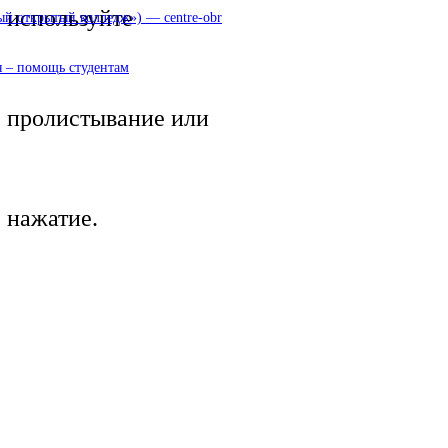
используйте
 открытый колледж») — centre-obr
 – помощь студентам
пролистывание или
нажатие.