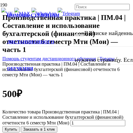
ПОМОЩЬ СТУДЕНТАМ
Производственная практика | ПМ.04 |
Составление и использование
бухгалтерской (финансовой)
В списке найденных
отчетности 6 семестр Мти (Мои) —
ДИСТАНЦИОННОГО
часть 1
Помощь студентам дистанционного обучения
/
Товары
/
нужную страницу. Если
Производственная практика | ПМ.04 | Составление и
ОБУЧЕНИЯ
использование бухгалтерской (финансовой) отчетности 6
семестр Мти (Мои) — часть 1
500
₽
Количество товара Производственная практика | ПМ.04 |
Составление и использование бухгалтерской (финансовой)
отчетности 6 семестр Мти (Мои)
Купить
Заказать в 1 клик