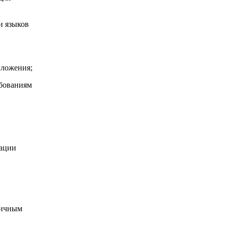
и языков
иложения;
ебованиям
ации
личным