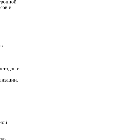
тронной
ксов и
тв
методов и
низации.
ной
для