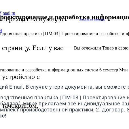
@mail.ru
Проектирование и разработка информаци
перехода на нужную
Заказать звонок
Я
одственная практика | ПМ.03 | Проектирование и разработка и
страницу. Если у вас
Вы отложили
Товар
в свою 
ктирование и разработка информационных систем 6 семестр Мти
устройство с
й Email. В случае утери документа, вы сможете е
зводственная практика | ПМ.03 | Проектирование
5 баллов". Ниже прилагаем все индивидуальное за
тачскрином,
омплект производственной практики. 2. Договор. 
ас!