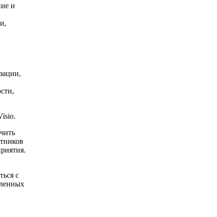
ние и
и,
зации,
сти,
isio.
чить
отников
приятия.
ться с
вленных