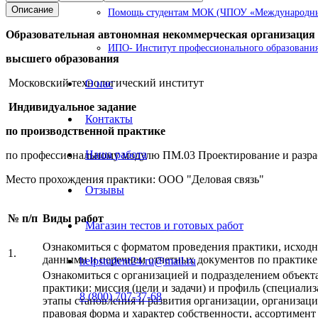
Описание
Помощь студентам МОК (ЧПОУ «Международный
Образовательная автономная некоммерческая организация
ИПО- Институт профессионального образования
высшего образования
Московский технологический институт
О нас
Индивидуальное задание
Контакты
по производственной практике
Наша работа
по профессиональному модулю ПМ.03 Проектирование и разр
Место прохождения практики: ООО "Деловая связь"
Отзывы
№ п/п
Виды работ
Магазин тестов и готовых работ
Ознакомиться с форматом проведения практики, исход
1.
данными и перечнем отчетных документов по практике
helpstudent24.ru@mail.ru
Ознакомиться с организацией и подразделением объект
практики: миссия (цели и задачи) и профиль (специализ
8 (800) 707-37-68
этапы становления и развития организации, организац
правовая форма и характер собственности, ассортимент