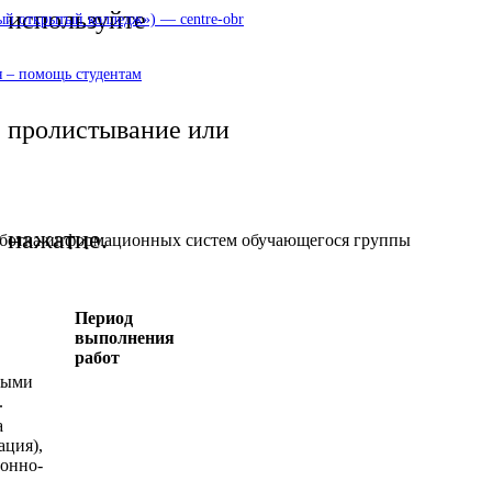
используйте
 открытый колледж») — centre-obr
 – помощь студентам
пролистывание или
нажатие.
аботка информационных систем обучающегося группы
Период
выполнения
работ
ными
.
а
ация),
ионно-