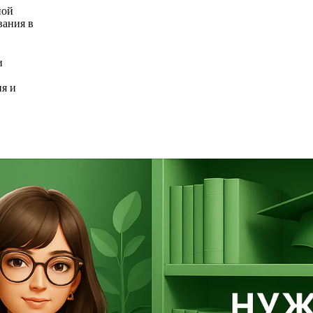
ной
вания в
и
ия и