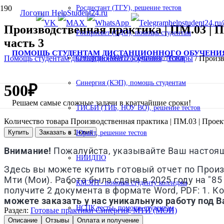
Росдистант (ТГУ), решение тестов
helpstudent24.ru
Производственная практика | ПМ.03 | 
Роспросвет (СДО), помощь студентам
часть 3
ПОМОЩЬ СТУДЕНТАМ ДИСТАНЦИОННОГО ОБУЧЕНИ
Помощь студентам дистанционного обучения
/
Товары
/
Произв
Синергия (МФПУ), решение тестов
Синергия (КЭП), помощь студентам
500
₽
Решаем самые сложные задачи в кратчайшие сроки!
ТИСБИ (ТИБ, НОУ ВО), решение тестов
Количество товара Производственная практика | ПМ.03 | Прое
Купить
Заказать в 1 клик
Юрайт, решение тестов
Внимание!
Пожалуйста, указывайте Ваш настоящи
НИИДПО
Здесь вы можете купить готовый отчет по Прои
Мти (Мои). Работа была сдана в 2025 году на "8
КМЭПТ- помощь студенту колледжа
получите 2 документа в формате Word, PDF: 1. К
можете заказать у нас уникальную работу под В
НСПК тесты- помощь студентам
Раздел:
Готовые практики Синергия, МТИ (МОИ)
Описание
Отзывы
Оплата и получение