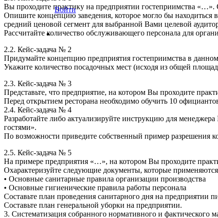
Вы проходите практику на предприятии гостеприимства «…»
Войти
Опишите концепцию заведения, которое могло бы находиться 
средний ценовой сегмент для выбранной Вами целевой аудитор
Рассчитайте количество обслуживающего персонала для органи
2.2. Кейс-задача № 2
Придумайте концепцию предприятия гостеприимства в данном 
Укажите количество посадочных мест (исходя из общей площади
2.3. Кейс-задача № 3
Представьте, что предприятие, на котором Вы проходите практ
Перед открытием ресторана необходимо обучить 10 официантов
2.4. Кейс-задача № 4
Разработайте либо актуализируйте инструкцию для менеджера
гостями».
По возможности приведите собственный пример разрешения ко
2.5. Кейс-задача № 5
На примере предприятия «…», на котором Вы проходите практи
Охарактеризуйте следующие документы, которые применяются 
• Основные санитарные правила организации производства
• Основные гигиенические правила работы персонала
Составьте план проведения санитарного дня на предприятии п
Составьте план генеральной уборки на предприятии.
3. Систематизация собранного нормативного и фактического м