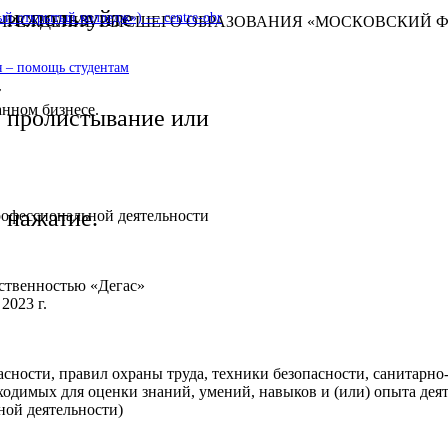
используйте
 открытый колледж») — centre-obr
 УЧРЕЖДЕНИЕ ВЫСШЕГО ОБРАЗОВАНИЯ «МОСКОВСКИЙ
 – помощь студентам
т
нном бизнесе.
пролистывание или
нажатие.
офессиональной деятельности
тственностью «Дегас»
2023 г.
сности, правил охраны труда, техники безопасности, санитарн
ходимых для оценки знаний, умений, навыков и (или) опыта дея
ой деятельности)