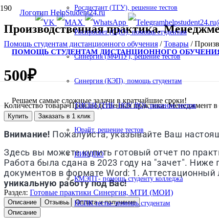
Росдистант (ТГУ), решение тестов
helpstudent24.ru
Производственная практика. Менеджмен
Роспросвет (СДО), помощь студентам
Помощь студентам дистанционного обучения
/
Товары
/
Произв
ПОМОЩЬ СТУДЕНТАМ ДИСТАНЦИОННОГО ОБУЧЕНИ
Синергия (МФПУ), решение тестов
500
₽
Синергия (КЭП), помощь студентам
Решаем самые сложные задачи в кратчайшие сроки!
Количество товара Производственная практика. Менеджмент в
ТИСБИ (ТИБ, НОУ ВО), решение тестов
Купить
Заказать в 1 клик
Юрайт, решение тестов
Внимание!
Пожалуйста, указывайте Ваш настоящи
Здесь вы можете купить готовый отчет по прак
НИИДПО
Работа была сдана в 2023 году на "зачет". Ниже
документов в формате Word: 1. Аттестационный л
КМЭПТ- помощь студенту колледжа
уникальную работу под Вас!
Раздел:
Готовые практики Синергия, МТИ (МОИ)
Описание
Отзывы
Оплата и получение
НСПК тесты- помощь студентам
Описание