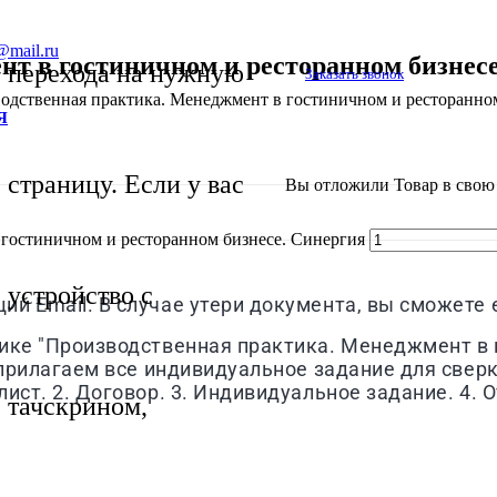
@mail.ru
т в гостиничном и ресторанном бизнесе
перехода на нужную
Заказать звонок
одственная практика. Менеджмент в гостиничном и ресторанном
Я
страницу. Если у вас
Вы отложили
Товар
в свою 
 гостиничном и ресторанном бизнесе. Синергия
устройство с
й Email. В случае утери документа, вы сможете е
тике "Производственная практика. Менеджмент в 
 прилагаем все индивидуальное задание для свер
ист. 2. Договор. 3. Индивидуальное задание. 4. О
тачскрином,