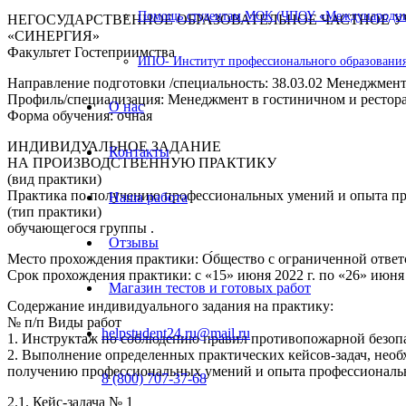
Помощь студентам МОК (ЧПОУ «Международный
НЕГОСУДАРСТВЕННОЕ ОБРАЗОВАТЕЛЬНОЕ ЧАСТНОЕ
«СИНЕРГИЯ»
Факультет Гостеприимства
ИПО- Институт профессионального образования
Направление подготовки /специальность: 38.03.02 Менеджмен
Профиль/специализация: Менеджмент в гостиничном и рестора
О нас
Форма обучения: очная
ИНДИВИДУАЛЬНОЕ ЗАДАНИЕ
Контакты
НА ПРОИЗВОДСТВЕННУЮ ПРАКТИКУ
(вид практики)
Практика по получению профессиональных умений и опыта пр
Наша работа
(тип практики)
обучающегося группы .
Отзывы
Место прохождения практики: О́бщество с ограниченной отве
Срок прохождения практики: с «15» июня 2022 г. по «26» июня 
Магазин тестов и готовых работ
Содержание индивидуального задания на практику:
№ п/п Виды работ
helpstudent24.ru@mail.ru
1. Инструктаж по соблюдению правил противопожарной безопа
2. Выполнение определенных практических кейсов-задач, необ
получению профессиональных умений и опыта профессиональн
8 (800) 707-37-68
2.1. Кейс-задача № 1