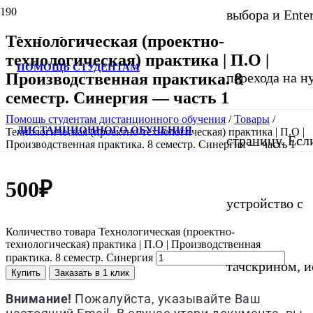
выбора и Ente
Технологическая (проектно-
технологическая) практика | П.О |
ПОМОЩЬ СТУДЕНТАМ
Производственная практика. 8
перехода на 
семестр. Синергия — часть 1
Помощь студентам дистанционного обучения
/
Товары
/
ДИСТАНЦИОННОГО ОБУЧЕНИЯ
Технологическая (проектно-технологическая) практика | П.О |
страницу. Если
Производственная практика. 8 семестр. Синергия — часть 1
500
₽
устройство с
Количество товара Технологическая (проектно-
технологическая) практика | П.О | Производственная
практика. 8 семестр. Синергия
тачскрином, и
Купить
Заказать в 1 клик
Внимание!
Пожалуйста, указывайте Ваш