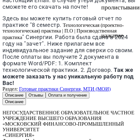
настоящий Email. В случае утери документа, вы
сможете его скачать на почте!
пролистывани
Здесь вы можете купить готовый отчет по
практике "8 семестр.
Технологическая (проектно-
технологическая) практика | П.О | Производственная
нажатие.
" Синергии. Работа была сдана в 2024
практика
году на "зачет". Ниже прилагаем все
индивидуальное задание для сверки со своим.
После оплаты вы получите 2 документа в
формате Word/PDF: 1. Комплект
технологической практики. 2. Договор.
Так же
можете заказать у нас уникальную работу под
Вас!
Раздел:
Готовые практики Синергия, МТИ (МОИ)
Описание
Отзывы
Оплата и получение
Описание
НЕГОСУДАРСТВЕННОЕ ОБРАЗОВАТЕЛЬНОЕ ЧАСТНОЕ
УЧРЕЖДЕНИЕ ВЫСШЕГО ОБРАЗОВАНИЯ
«МОСКОВСКИЙ ФИНАНСОВО-ПРОМЫШЛЕННЫЙ
УНИВЕРСИТЕТ
«СИНЕРГИЯ»