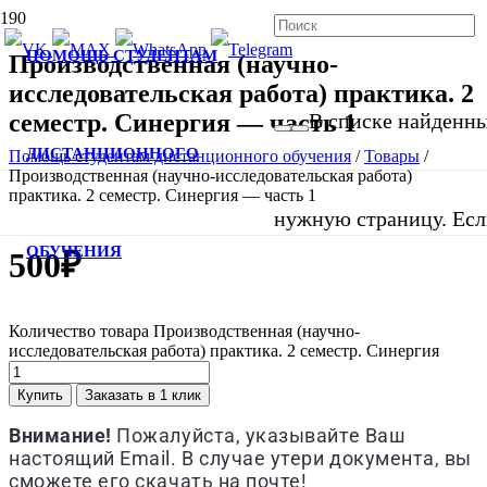
ПОМОЩЬ СТУДЕНТАМ
Производственная (научно-
исследовательская работа) практика. 2
семестр. Синергия — часть 1
В списке найденных
ДИСТАНЦИОННОГО
Помощь студентам дистанционного обучения
/
Товары
/
Производственная (научно-исследовательская работа)
практика. 2 семестр. Синергия — часть 1
нужную страницу. Если
ОБУЧЕНИЯ
500
₽
Количество товара Производственная (научно-
исследовательская работа) практика. 2 семестр. Синергия
Купить
Заказать в 1 клик
Внимание!
Пожалуйста, указывайте Ваш
настоящий Email. В случае утери документа, вы
сможете его скачать на почте!