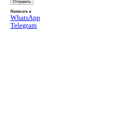
Написать в
WhatsApp
Telegram
Close
this
module
НАША КОМПАНИЯ РАБОТАЕТ НА
РЕЗУЛЬТАТ, СВЯЖИТЕСЬ С НАМИ И
УБЕДИТЕСЬ САМИ
Для более оперативной связи
предлагаем вести общение по