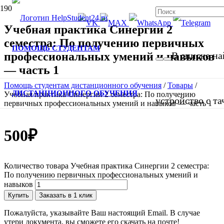
Учебная практика Синергии 2
семестра: По получению первичных
ПОМОЩЬ СТУДЕНТАМ
профессиональных умений и навыков
В списке на
— часть 1
Помощь студентам дистанционного обучения
/
Товары
/
ДИСТАНЦИОННОГО ОБУЧЕНИЯ
Учебная практика Синергии 2 семестра: По получению
устройство с т
первичных профессиональных умений и навыков — часть 1
500
₽
Количество товара Учебная практика Синергии 2 семестра:
По получению первичных профессиональных умений и
навыков
Купить
Заказать в 1 клик
Пожалуйста, указывайте Ваш настоящий Email. В случае
утери документа, вы сможете его скачать на почте!